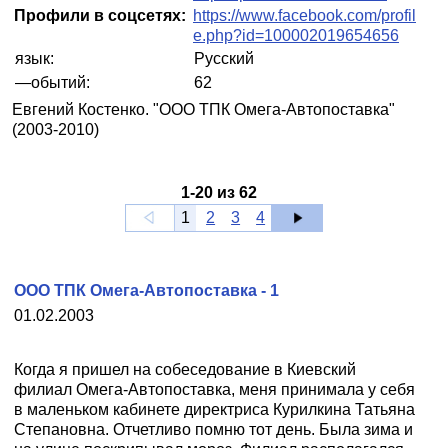
Профили в соцсетях:
https://www.facebook.com/profil
e.php?id=100002019654656
язык:
Русский
—обытий:
62
Евгений Костенко. "ООО ТПК Омега-Автопоставка"
(2003-2010)
1
-
20
из
62
1
2
3
4
ООО ТПК Омега-Автопоставка - 1
01.02.2003
Когда я пришел на собеседование в Киевский
филиал Омега-Автопоставка, меня принимала у себя
в маленьком кабинете директриса Курилкина Татьяна
Степановна. Отчетливо помню тот день. Была зима и