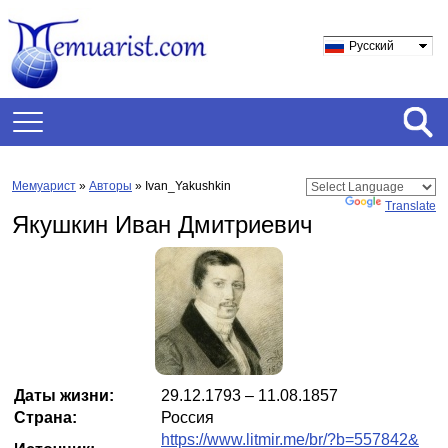
Русский
Мемуарист
»
Авторы
» Ivan_Yakushkin
Powered by
Translate
Якушкин Иван Дмитриевич
Даты жизни:
29.12.1793 – 11.08.1857
Страна:
Россия
https://www.litmir.me/br/?b=557842&