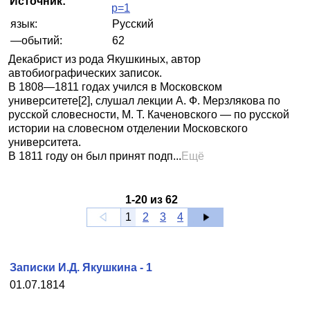
Источник:
p=1
язык:
Русский
—обытий:
62
Декабрист из рода Якушкиных, автор
автобиографических записок.
В 1808—1811 годах учился в Московском
университете[2], слушал лекции А. Ф. Мерзлякова по
русской словесности, М. Т. Каченовского — по русской
истории на словесном отделении Московского
университета.
В 1811 году он был принят подп...
Ещё
1
-
20
из
62
1
2
3
4
Записки И.Д. Якушкина - 1
01.07.1814