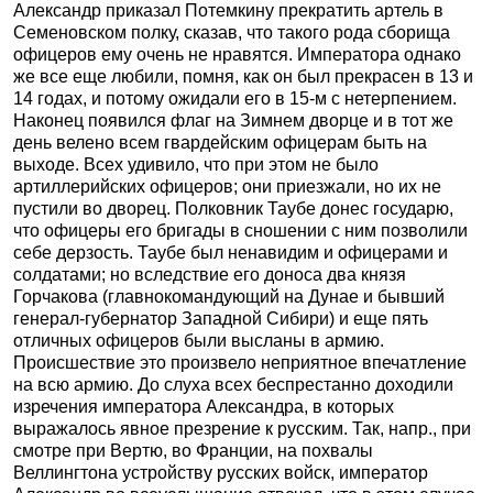
Александр приказал Потемкину прекратить артель в
Семеновском полку, сказав, что такого рода сборища
офицеров ему очень не нравятся. Императора однако
же все еще любили, помня, как он был прекрасен в 13 и
14 годах, и потому ожидали его в 15-м с нетерпением.
Наконец появился флаг на Зимнем дворце и в тот же
день велено всем гвардейским офицерам быть на
выходе. Всех удивило, что при этом не было
артиллерийских офицеров; они приезжали, но их не
пустили во дворец. Полковник Таубе донес государю,
что офицеры его бригады в сношении с ним позволили
себе дерзость. Таубе был ненавидим и офицерами и
солдатами; но вследствие его доноса два князя
Горчакова (главнокомандующий на Дунае и бывший
генерал-губернатор Западной Сибири) и еще пять
отличных офицеров были высланы в армию.
Происшествие это произвело неприятное впечатление
на всю армию. До слуха всех беспрестанно доходили
изречения императора Александра, в которых
выражалось явное презрение к русским. Так, напр., при
смотре при Вертю, во Франции, на похвалы
Веллингтона устройству русских войск, император