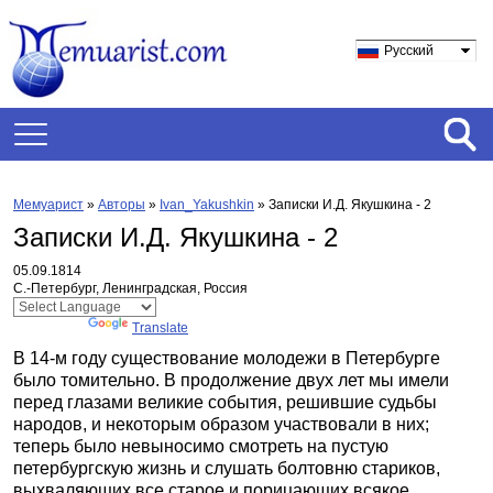
Русский
Мемуарист
»
Авторы
»
Ivan_Yakushkin
»
Записки И.Д. Якушкина - 2
Записки И.Д. Якушкина - 2
05.09.1814
С.-Петербург, Ленинградская, Россия
Powered by
Translate
В 14-м году существование молодежи в Петербурге
было томительно. В продолжение двух лет мы имели
перед глазами великие события, решившие судьбы
народов, и некоторым образом участвовали в них;
теперь было невыносимо смотреть на пустую
петербургскую жизнь и слушать болтовню стариков,
выхваляющих все старое и порицающих всякое