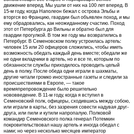
движение вперед. Мы ушли от них на 100 лет вперед. В
15-м году, когда Наполеон бежал с острова Эльбы и
вторгся во Францию, гвардии был объявлен поход, и мы
ему обрадовались, как неожиданному счастию. Поход
этот от Петербурга до Вильны и обратно был для
гвардии прогулкой. В том же году мы возвратились в
Петербург. В Семеновском полку устроилась артель:
человек 15 или 20 офицеров сложились, чтобы иметь
возможность обедать каждый день вместе; обедали же
не одни вкладчики в артель, но и все те, которым по
обязанности службы приходилось проводить целый
день в полку. После обеда одни играли в шахматы,
другие читали громко иностранные газеты и следили за
происшествиями в Европе, — такое
времяпрепровождение было решительно
нововведение. В 11-м году, когда я вступил в
Семеновский полк, офицеры, сходившись между собою,
или играли в карты, без зазрения совести надувая друг-
друга, или пили и кутили напропалую. Полковой
командир Семеновского полка генерал Потемкин
покровительствовал нашу артель и иногда обедал с
нами; но через несколько месяцев император