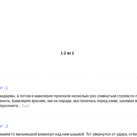
1
-
2
из
2
" - 1
жандармы, а потом и кавалерия проехали несколько раз сомкнутым строем по
анель. Кавалерия красиво, как на параде, выстроилась перед нами, занимая 
проспекта...
Ещё
" - 2
каким-то мальчишкой взмахнул над ним шашкой. Тот увернулся от удара, отб