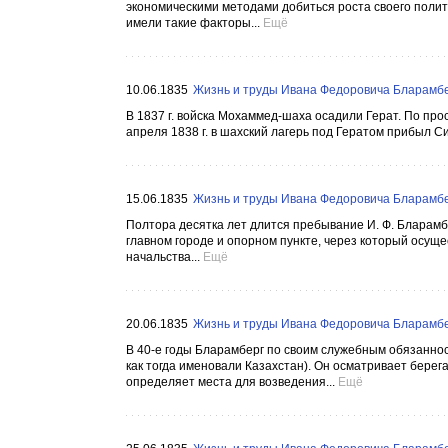
экономическими методами добиться роста своего полит
имели такие факторы...
Ещё
10.06.1835
Жизнь и труды Ивана Федоровича Бларамбер
В 1837 г. войска Мохаммед-шаха осадили Герат. По про
апреля 1838 г. в шахский лагерь под Гератом прибыл С
15.06.1835
Жизнь и труды Ивана Федоровича Бларамбер
Полтора десятка лет длится пребывание И. Ф. Бларамбе
главном городе и опорном пункте, через который осуще
начальства...
Ещё
20.06.1835
Жизнь и труды Ивана Федоровича Бларамбер
В 40-е годы Бларамберг по своим служебным обязанно
как тогда именовали Казахстан). Он осматривает берега
определяет места для возведения...
Ещё