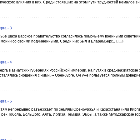
ического влияния в них. Среди стоявших на этом пути трудностей немалое з
га - 3
сьбе шаха царское правительство согласилось помочь ему военными советник
имонич со своими подчиненными. Среди них был и Бларамберг...
Ещё
га - 4
рга в азиатских губерниях Российской империи, на путях в среднеазиатские х
ствлялись сношения с ними, -- Оренбурге. Он уже пользуется полным довери
га - 5
стям непрерывно разъезжает по землям Оренбуржья и Казахстана (или Кирги
 рек Тобола, Большого, Аята, Иргиза, Темира, Эмбы, а также Мугоджарские го