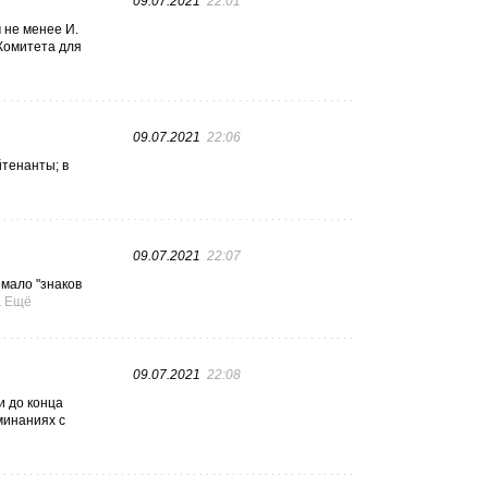
09.07.2021
22:01
м не менее И.
 Комитета для
09.07.2021
22:06
йтенанты; в
09.07.2021
22:07
емало "знаков
.
Ещё
09.07.2021
22:08
и до конца
минаниях с