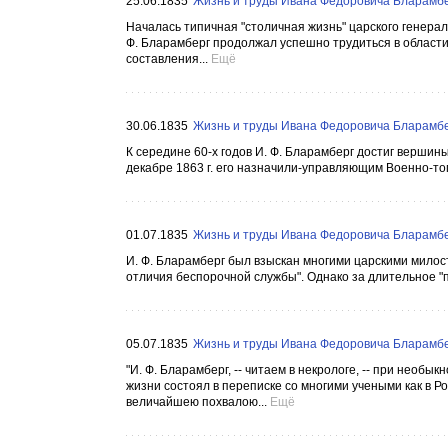
25.06.1835
Жизнь и труды Ивана Федоровича Бларамбер
Началась типичная "столичная жизнь" царского генерала
Ф. Бларамберг продолжал успешно трудиться в области 
составления...
Ещё
30.06.1835
Жизнь и труды Ивана Федоровича Бларамбер
К середине 60-х годов И. Ф. Бларамберг достиг вершин
декабре 1863 г. его назначили-управляющим Военно-то
01.07.1835
Жизнь и труды Ивана Федоровича Бларамбер
И. Ф. Бларамберг был взыскан многими царскими милост
отличия беспорочной службы". Однако за длительное "пр
05.07.1835
Жизнь и труды Ивана Федоровича Бларамбер
"И. Ф. Бларамберг, -- читаем в некрологе, -- при нео
жизни состоял в переписке со многими учеными как в Ро
величайшею похвалою...
Ещё