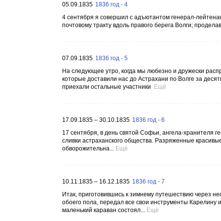
05.09.1835
1836 год - 4
4 сентября я совершил с адъютантом генерал-лейтенан
почтовому тракту вдоль правого берега Волги; проделав
07.09.1835
1836 год - 5
На следующее утро, когда мы любезно и дружески расп
которые доставили нас до Астрахани по Волге за десят
приехали остальные участники
Ещё
17.09.1835 – 30.10.1835
1836 год - 6
17 сентября, в день святой Софьи, ангела-хранителя 
сливки астраханского общества. Разряженные красивые
обворожительна...
Ещё
10.11.1835 – 16.12.1835
1836 год - 7
Итак, приготовившись к зимнему путешествию через не
обоего пола, передал все свои инструменты Карелину 
маленький караван состоял...
Ещё