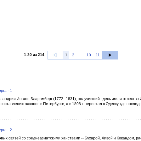
1
-
20
из
214
1
2
...
10
11
га - 1
Фландрии Иоганн Бларамберг (1772--1831), получивший здесь имя и отчество
оставлению законов в Петербурге, а в 1808 г. переехал в Одессу, где после
га - 2
вых связей со среднеазиатскими ханствами -- Бухарой, Хивой и Кокандом, р