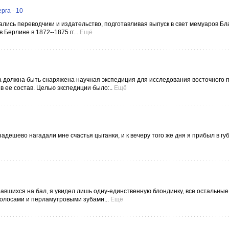
рга - 10
ались переводчики и издательство, подготавливая выпуск в свет мемуаров Бл
Берлине в 1872--1875 гг...
Ещё
тва должна быть снаряжена научная экспедиция для исследования восточного
в ее состав. Целью экспедиции было:..
Ещё
задешево нагадали мне счастья цыганки, и к вечеру того же дня я прибыл в гу
равшихся на бал, я увидел лишь одну-единственную блондинку, все остальные
олосами и перламутровыми зубами...
Ещё