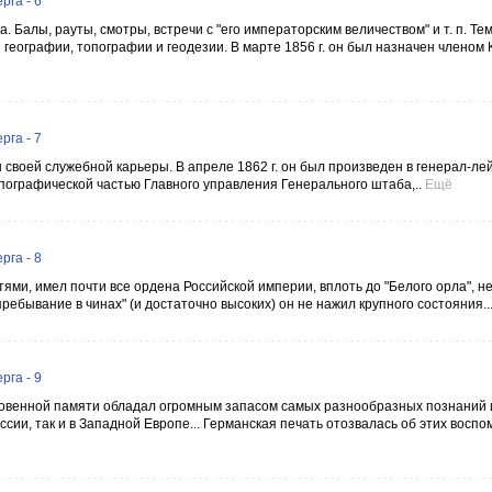
га - 6
. Балы, рауты, смотры, встречи с "его императорским величеством" и т. п. Те
географии, топографии и геодезии. В марте 1856 г. он был назначен членом
га - 7
ы своей служебной карьеры. В апреле 1862 г. он был произведен в генерал-ле
пографической частью Главного управления Генерального штаба,..
Ещё
га - 8
ями, имел почти все ордена Российской империи, вплоть до "Белого орла", н
ебывание в чинах" (и достаточно высоких) он не нажил крупного состояния..
га - 9
быкновенной памяти обладал огромным запасом самых разнообразных познаний 
ссии, так и в Западной Европе... Германская печать отозвалась об этих воспо