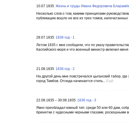
10.07.1835
Жизнь и труды Ивана Федоровича Бларамбе
Несколько слов о том, какими принципами руководствов
публикацию вошло не все из трех томов, напечатанных в 
28.07.1835
1836 год - 1
Летом 1835 г. мне сообщили, что по указу правительс
Каспийского моря и что военный министр включил меня 
21.08.1835
1836 год - 2
На другой день мне повстречался цыганский табор, где 
город Тамбов. Отсюда начинается степь...
Ещё
22.08.1835 – 30.08.1835
1836 год - 3
Явно преобладал южный тип: среди 50 или 60 дам, соб
брюнетки с чудесными черными глазами, роскошными в