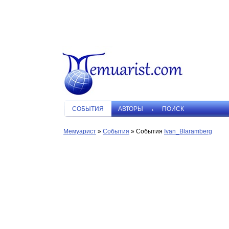
СОБЫТИЯ
АВТОРЫ
ПОИСК
Мемуарист
»
События
» События
Ivan_Blaramberg