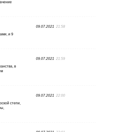
начение
09.07.2021
21:58
ами, и 9
09.07.2021
21:59
анства, в
ем
09.07.2021
22:00
зской степи,
ры,