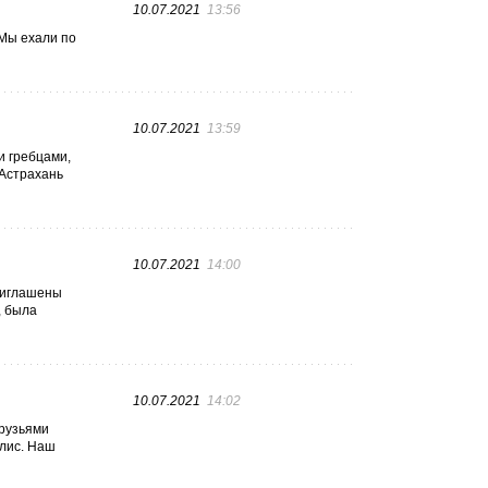
10.07.2021
13:56
 Мы ехали по
10.07.2021
13:59
и гребцами,
 Астрахань
10.07.2021
14:00
приглашены
, была
10.07.2021
14:02
друзьями
флис. Наш