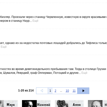
д Кизляр. Проехали через станицу Червленную, известную в округе красивыми 
ером в станицу Наур...
Ещё
ет, однако из-за недостатка почтовых лошадей добрались до Тифлиса только
Ещё
стностях во время девятинедельного пребывания там. Тогда в столице Грузии
 Шувалов, Ревуцкий, граф Опперман, Потоцкий и другие...
Ещё
1
-
20
из
214
1
2
...
10
11