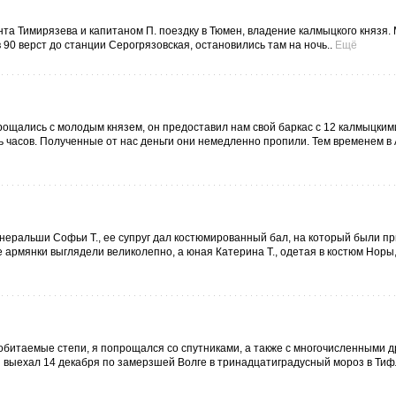
та Тимирязева и капитаном П. поездку в Тюмен, владение калмыцкого князя.
 90 верст до станции Серогрязовская, остановились там на ночь..
Ещё
рощались с молодым князем, он предоставил нам свой баркас с 12 калмыцким
ь часов. Полученные от нас деньги они немедленно пропили. Тем временем в
генеральши Софьи Т., ее супруг дал костюмированный бал, на который были 
 армянки выглядели великолепно, а юная Катерина Т., одетая в костюм Норы
обитаемые степи, я попрощался со спутниками, а также с многочисленными 
и выехал 14 декабря по замерзшей Волге в тринадцатиградусный мороз в Ти