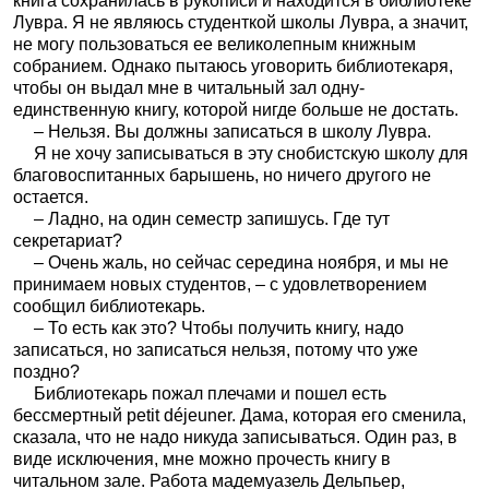
книга сохранилась в рукописи и находится в библиотеке
Лувра. Я не являюсь студенткой школы Лувра, а значит,
не могу пользоваться ее великолепным книжным
собранием. Однако пытаюсь уговорить библиотекаря,
чтобы он выдал мне в читальный зал одну-
единственную книгу, которой нигде больше не достать.
– Нельзя. Вы должны записаться в школу Лувра.
Я не хочу записываться в эту снобистскую школу для
благовоспитанных барышень, но ничего другого не
остается.
– Ладно, на один семестр запишусь. Где тут
секретариат?
– Очень жаль, но сейчас середина ноября, и мы не
принимаем новых студентов, – с удовлетворением
сообщил библиотекарь.
– То есть как это? Чтобы получить книгу, надо
записаться, но записаться нельзя, потому что уже
поздно?
Библиотекарь пожал плечами и пошел есть
бессмертный petit déjeuner. Дама, которая его сменила,
сказала, что не надо никуда записываться. Один раз, в
виде исключения, мне можно прочесть книгу в
читальном зале. Работа мадемуазель Дельпьер,