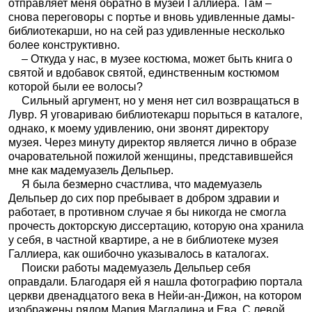
отправляет меня обратно в музей Галлиера. Там –
снова переговоры с портье и вновь удивленные дамы-
библиотекарши, но на сей раз удивленные несколько
более конструктивно.
– Откуда у нас, в музее костюма, может быть книга о
святой и вдобавок святой, единственным костюмом
которой были ее волосы?
Сильный аргумент, но у меня нет сил возвращаться в
Лувр. Я уговариваю библиотекарш порыться в каталоге,
однако, к моему удивлению, они звонят директору
музея. Через минуту директор является лично в образе
очаровательной пожилой женщины, представившейся
мне как мадемуазель Дельпьер.
Я была безмерно счастлива, что мадемуазель
Дельпьер до сих пор пребывает в добром здравии и
работает, в противном случае я бы никогда не смогла
прочесть докторскую диссертацию, которую она хранила
у себя, в частной квартире, а не в библиотеке музея
Галлиера, как ошибочно указывалось в каталогах.
Поиски работы мадемуазель Дельпьер себя
оправдали. Благодаря ей я нашла фотографию портала
церкви двенадцатого века в Нейи-ан-Дижон, на котором
изображены рядом Мария Магдалина и Ева. С левой