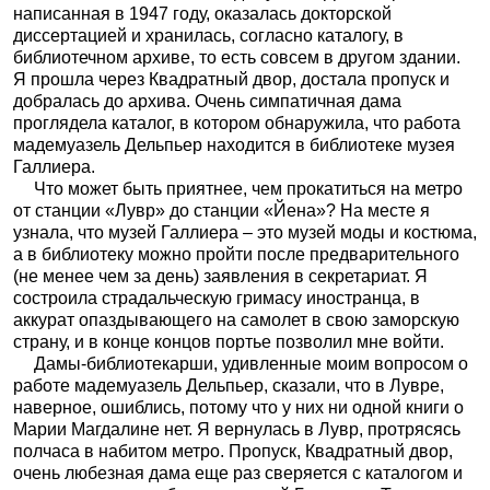
написанная в 1947 году, оказалась докторской
диссертацией и хранилась, согласно каталогу, в
библиотечном архиве, то есть совсем в другом здании.
Я прошла через Квадратный двор, достала пропуск и
добралась до архива. Очень симпатичная дама
проглядела каталог, в котором обнаружила, что работа
мадемуазель Дельпьер находится в библиотеке музея
Галлиера.
Что может быть приятнее, чем прокатиться на метро
от станции «Лувр» до станции «Йена»? На месте я
узнала, что музей Галлиера – это музей моды и костюма,
а в библиотеку можно пройти после предварительного
(не менее чем за день) заявления в секретариат. Я
состроила страдальческую гримасу иностранца, в
аккурат опаздывающего на самолет в свою заморскую
страну, и в конце концов портье позволил мне войти.
Дамы-библиотекарши, удивленные моим вопросом о
работе мадемуазель Дельпьер, сказали, что в Лувре,
наверное, ошиблись, потому что у них ни одной книги о
Марии Магдалине нет. Я вернулась в Лувр, протрясясь
полчаса в набитом метро. Пропуск, Квадратный двор,
очень любезная дама еще раз сверяется с каталогом и