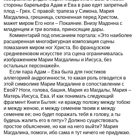
стороны барельефа Адам и Ева в раю едят запретный
плод – Грех. С правой: трапеза у Симона, Мария
Магдалина, грешница, склоненная перед Христом,
мажет миром Его ноги – Покаяние. Внизу Мадонна с
младенцем и три волхва, приносящие дары.
Комментарий под описанием портала: «Это наиболее
расширенная многофигурная композиция сцены
помазания миром ног Христа. Во французском
средневековом искусстве эта сцена ограничивалась
изображением Марии Магдалины и Иисуса, без
остальных персонажей».
Если пара Адам – Ева была для гностиков
аллегорией андрогинности, то какая роль отводится в
этой символике Марии Магдалине в сопоставлении с
Евой? Ноги, голова, башня, Мария из Магдалы, Мария –
Матерь Иисуса, Ева. И как понимать следующий
фрагмент Книги Бытия: «и вражду положу между тобою
и между женою, и между семенем твоим и между
семенем ее; оно будет поражать тебя в голову, а ты
будешь жалить его в пяту»? Должно существовать
простое объяснение, но как на него выйти? Мария
Магдалина, помоги, ибо сама я тут ничего не придумаю.