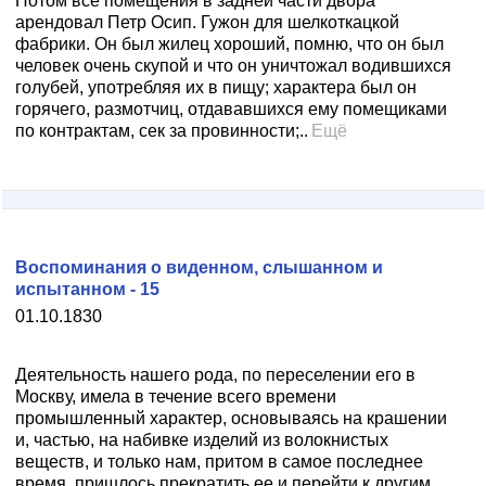
Потом все помещения в задней части двора
арендовал Петр Осип. Гужон для шелкоткацкой
фабрики. Он был жилец хороший, помню, что он был
человек очень скупой и что он уничтожал водившихся
голубей, употребляя их в пищу; характера был он
горячего, размотчиц, отдававшихся ему помещиками
по контрактам, сек за провинности;..
Ещё
Воспоминания о виденном, слышанном и
испытанном - 15
01.10.1830
Деятельность нашего рода, по переселении его в
Москву, имела в течение всего времени
промышленный характер, основываясь на крашении
и, частью, на набивке изделий из волокнистых
веществ, и только нам, притом в самое последнее
время, пришлось прекратить ее и перейти к другим