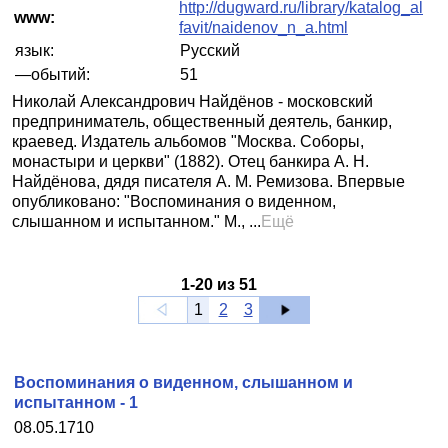
http://dugward.ru/library/katalog_al
www:
favit/naidenov_n_a.html
язык:
Русский
—обытий:
51
Николай Александрович Найдёнов - московский
предприниматель, общественный деятель, банкир,
краевед. Издатель альбомов "Москва. Соборы,
монастыри и церкви" (1882). Отец банкира А. Н.
Найдёнова, дядя писателя А. М. Ремизова. Впервые
опубликовано: "Воспоминания о виденном,
слышанном и испытанном." М., ...
Ещё
1
-
20
из
51
1
2
3
Воспоминания о виденном, слышанном и
испытанном - 1
08.05.1710