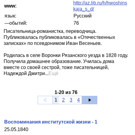
http://az.lib.ru/h/hwoshins
www:
kaja_s_d/
язык:
Русский
—обытий:
76
Писательница-романистка, переводчица.
Публиковалась публиковалась в «Отечественных
записках» по псевдонимом Иван Весеньев.
Родилась в селе Воронки Рязанского уезда в 1828 году.
Получила домашнее образование. Училась дома
вместе со своей сестрой, тоже писательницей,
Надеждой Дмитри...
Ещё
1
-
20
из
76
1
2
3
4
Воспоминания институтской жизни - 1
25.05.1840