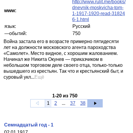
http://www.rulit.me/books/
dnevnik-moskvicha-tom-
www:
1-1917-1920-read-31824
6-1.html
язык:
Русский
—обытий:
750
Война застала его в возрасте примерно пятидесяти
лет на должности московского агента пароходства
«Самолет». Место видное, с хорошим жалованием.
Начинал же Никита Окунев — приказчиком в
небольшом торговом деле своего отца, только-только
вышедшего из крестьян. Так что и крестьянский быт, и
суровый укл...
Ещё
1
-
20
из
750
1
2
...
37
38
Семнадцатый год - 1
02.01.1917