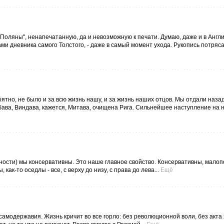
й Поляны", ненапечатанную, да и невозможную к печати. Думаю, даже и в Англи
и дневника самого Толстого, - даже в самый момент ухода. Рукопись потряса
ятно, не было и за всю жизнь нашу, и за жизнь наших отцов. Мы отдали наза
ава, Виндава, кажется, Митава, очищена Рига. Сильнейшее наступление на нас
ости) мы консервативны. Это наше главное свойство. Консервативны, малоп
ак-то оседлы - все, с верху до низу, с права до лева...
Ещё
самодержавия. Жизнь кричит во все горло: без революционной воли, без акта