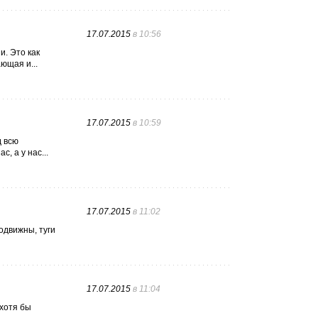
17.07.2015
в 10:56
и. Это как
ющая и...
17.07.2015
в 10:59
д всю
, а у нас...
17.07.2015
в 11:02
одвижны, туги
17.07.2015
в 11:04
 хотя бы