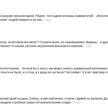
и дороже прошлогодней. Рядом - постыдная роскошь наживателей. ...Интелли
ение" подействовало и на нее...
Ещё
ска, на котором все висит? Сознательное, но недоказуемое. Видишь, - а друг
. Ничего. О нашем, русском, внутреннем военном положении...
Ещё
почтительное... Хотела бы я знать, как может понять нормальный англичанин 
опыта не было, и у отца, и у деда его не было? Не поймет. А я вот чувствую г
колько дней на дачу. Сейчас, в светлый вечер, стояли с Димой на балконе. Дол
выходили стройные серые четырехугольники солдат...
Ещё