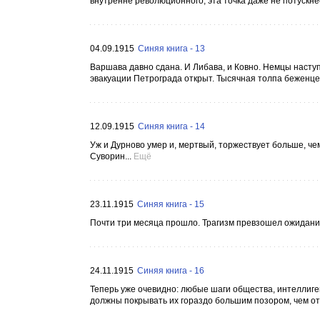
внутренне революционного, эта точка даже не потускнеет
04.09.1915
Синяя книга - 13
Варшава давно сдана. И Либава, и Ковно. Немцы наступ
эвакуации Петрограда открыт. Тысячная толпа беженцев
12.09.1915
Синяя книга - 14
Уж и Дурново умер и, мертвый, торжествует больше, чем 
Суворин...
Ещё
23.11.1915
Синяя книга - 15
Почти три месяца прошло. Трагизм превзошел ожидания
24.11.1915
Синяя книга - 16
Теперь уже очевидно: любые шаги общества, интеллиген
должны покрывать их гораздо большим позором, чем отс