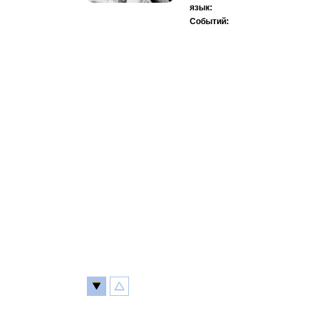
язык:
Событий: