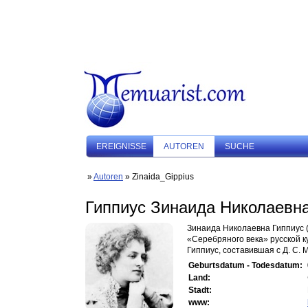
EREIGNISSE
AUTOREN
SUCHE
»
Autoren
» Zinaida_Gippius
Гиппиус Зинаида Николаевн
Зинаида Николаевна Гиппиус (
«Серебряного века» русской к
Гиппиус, составившая с Д. С. 
Geburtsdatum - Todesdatum:
Land:
Stadt:
www: