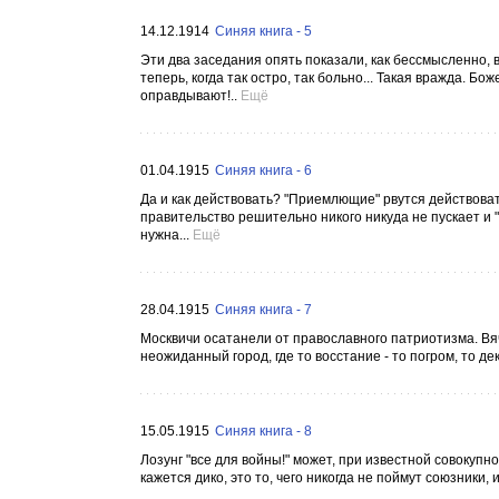
14.12.1914
Синяя книга - 5
Эти два заседания опять показали, как бессмысленно, в
теперь, когда так остро, так больно... Такая вражда. Б
оправдывают!..
Ещё
01.04.1915
Синяя книга - 6
Да и как действовать? "Приемлющие" рвутся действовать,
правительство решительно никого никуда не пускает и "
нужна...
Ещё
28.04.1915
Синяя книга - 7
Москвичи осатанели от православного патриотизма. Вяч. 
неожиданный город, где то восстание - то погром, то де
15.05.1915
Синяя книга - 8
Лозунг "все для войны!" может, при известной совокупнос
кажется дико, это то, чего никогда не поймут союзники, и