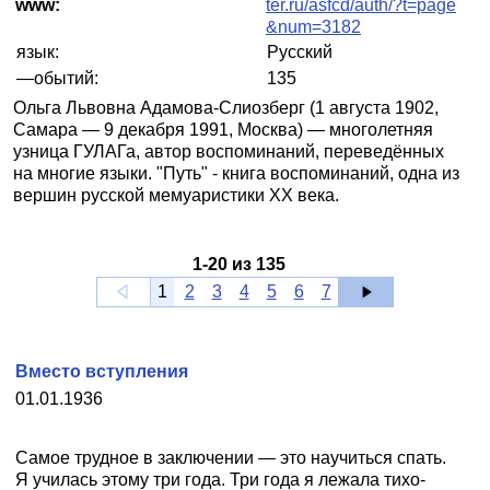
www:
ter.ru/asfcd/auth/?t=page
&num=3182
язык:
Русский
—обытий:
135
Ольга Львовна Адамова-Слиозберг (1 августа 1902,
Самара — 9 декабря 1991, Москва) — многолетняя
узница ГУЛАГа, автор воспоминаний, переведённых
на многие языки. "Путь" - книга воспоминаний, одна из
вершин русской мемуаристики XX века.
1
-
20
из
135
1
2
3
4
5
6
7
Вместо вступления
01.01.1936
Самое трудное в заключении — это научиться спать.
Я училась этому три года. Три года я лежала тихо-