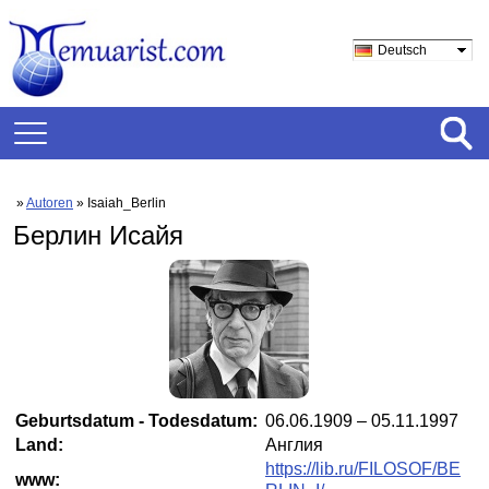
Deutsch
»
Autoren
» Isaiah_Berlin
Берлин Исайя
Geburtsdatum - Todesdatum:
06.06.1909 – 05.11.1997
Land:
Англия
https://lib.ru/FILOSOF/BE
www: