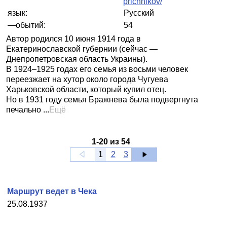
prichnikov/
язык:
Русский
—обытий:
54
Автор родился 10 июня 1914 года в
Екатеринославской губернии (сейчас —
Днепропетровская область Украины).
В 1924–1925 годах его семья из восьми человек
переезжает на хутор около города Чугуева
Харьковской области, который купил отец.
Но в 1931 году семья Бражнева была подвергнута
печально ...
Ещё
1
-
20
из
54
1
2
3
Маршрут ведет в Чека
25.08.1937