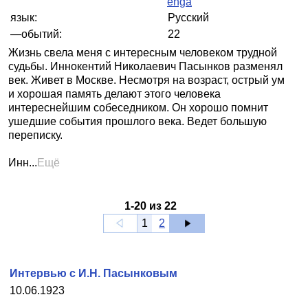
enga
язык:
Русский
—обытий:
22
Жизнь свела меня с интересным человеком трудной
судьбы. Иннокентий Николаевич Пасынков разменял
век. Живет в Москве. Несмотря на возраст, острый ум
и хорошая память делают этого человека
интереснейшим собеседником. Он хорошо помнит
ушедшие события прошлого века. Ведет большую
переписку.
Инн...
Ещё
1
-
20
из
22
1
2
Интервью с И.Н. Пасынковым
10.06.1923