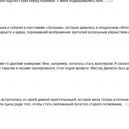
зни ощутил страх перед публикой. У меня подкашивались ноги...
Ещё
ошек и собачек в пантомиме «Золушка», которая давалась в лондонском «Ипп
 варьете и цирка, поражавший воображение зрителей роскошным убранством 
ми-то другими номерами. Мне, например, хотелось стать жонглером. Я скопи
е тарелки и часами тренировался, стоя подле кровати. Мистер Джексон был 
стретилась со своей давней приятельницей, которая жила теперь в полном 
ла сцену ради того, чтобы стать любовницей богатого старого полковника...
Е