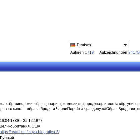
Deutsch
Autoren
1719
Aufzeichnungen
24175
ноактёр, кинорежиссёр, сценарист, композитор, продюсер и монтажёр, униве
рового кино — образа бродяги ЧарлиПерейти к разделу «#Образ Бродяги», п
16.04.1889 – 25.12.1977
Великобритания, США
https://readli.net/moya-biografiya-3/
Русский