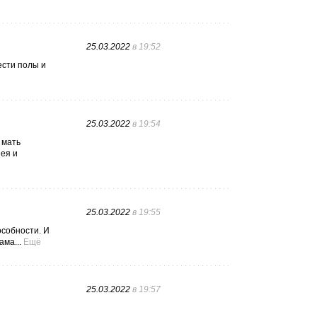
25.03.2022
в 19:52
ести полы и
ё
25.03.2022
в 19:54
 мать
нея и
25.03.2022
в 19:55
особности. И
ма...
Ещё
25.03.2022
в 19:57