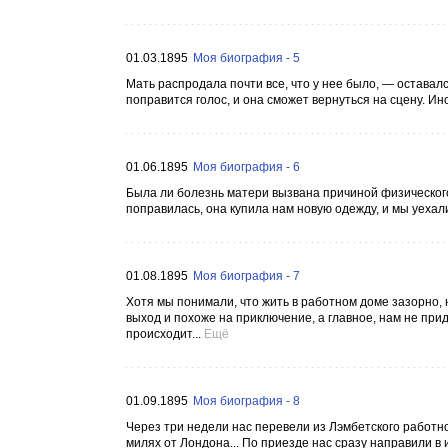
01.03.1895
Моя биография - 5
Мать распродала почти все, что у нее было, — оставалс
поправится голос, и она сможет вернуться на сцену. Ино
01.06.1895
Моя биография - 6
Была ли болезнь матери вызвана причиной физического 
поправилась, она купила нам новую одежду, и мы уехали
01.08.1895
Моя биография - 7
Хотя мы понимали, что жить в работном доме зазорно, 
выход и похоже на приключение, а главное, нам не при
происходит...
Ещё
01.09.1895
Моя биография - 8
Через три недели нас перевели из Лэмбетского работн
милях от Лондона... По приезде нас сразу направили в