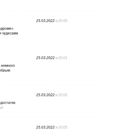
25.03.2022
в 20:00
одроме».
и чудесами
25.03.2022
в 20:01
л немного
добрым
25.03.2022
в 20:02
достатке.
щё
25.03.2022
в 20:05