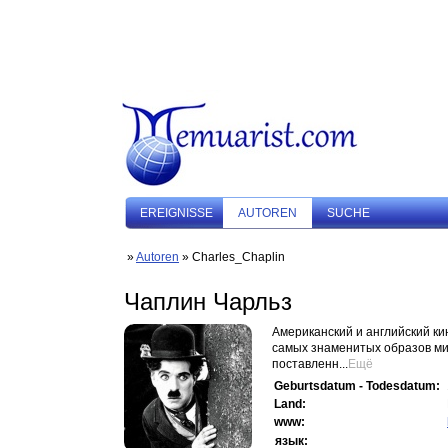
EREIGNISSE
AUTOREN
SUCHE
»
Autoren
» Charles_Chaplin
Чаплин Чарльз
Американский и английский ки
самых знаменитых образов ми
поставленн...
Ещё
Geburtsdatum - Todesdatum:
Land:
www:
язык: