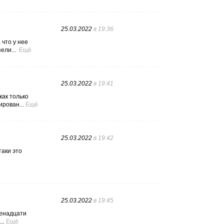
25.03.2022
в 19:36
 что у нее
ели...
Ещё
25.03.2022
в 19:41
как только
рован...
Ещё
25.03.2022
в 19:42
таки это
25.03.2022
в 19:45
венадцати
..
Ещё