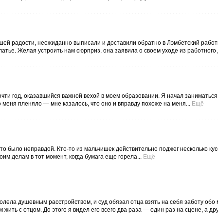
нашей радости, неожиданно выписали и доставили обратно в Лэмбетский работ
латье. Желая устроить нам сюрприз, она заявила о своем уходе из работного 
чти год, оказавшийся важной вехой в моем образовании. Я начал заниматься
меня пленяло — мне казалось, что оно и вправду похоже на меня...
Ещё
Это было неправдой. Кто-то из мальчишек действительно поджег несколько кус
им делам в тот момент, когда бумага еще горела...
Ещё
лела душевным расстройством, и суд обязал отца взять на себя заботу обо 
жить с отцом. До этого я видел его всего два раза — один раз на сцене, а др