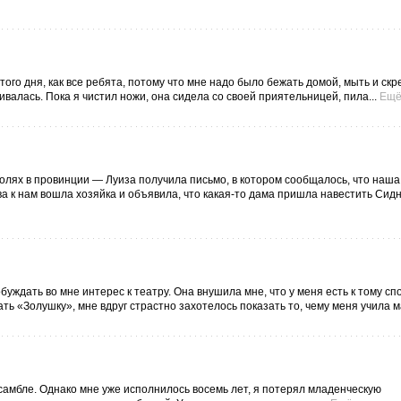
того дня, как все ребята, потому что мне надо было бежать домой, мыть и скр
ивалась. Пока я чистил ножи, она сидела со своей приятельницей, пила...
Ещ
ролях в провинции — Луиза получила письмо, в котором сообщалось, что наша
а к нам вошла хозяйка и объявила, что какая-то дама пришла навестить Сид
обуждать во мне интерес к театру. Она внушила мне, что у меня есть к тому сп
ть «Золушку», мне вдруг страстно захотелось показать то, чему меня учила ма
самбле. Однако мне уже исполнилось восемь лет, я потерял младенческую