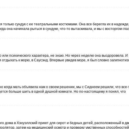
я только сундук с ее театральными костюмами. Она все берегла их в надежде,
гда она начинала рыться в сундуке, что-то вытаскивала, и мы с восторгом глаз
или психического характера, не знаю. Но через неделю она выздоровела. И 
 отдыхать к морю, в Саусэнд. Впервые увидев море, я был словно загипнотизи
но когда мать объявила нам о своем решении, мы с Сиднеем решили, что все-
дется больше шить в одной душной комнате. Но по-настоящему я понял, что
ого дома в Хэнуэллский приют для сирот и бедных детей, расположенный в д
 изолятор, затем на медицинский осмотр и проверку умственных способностей.