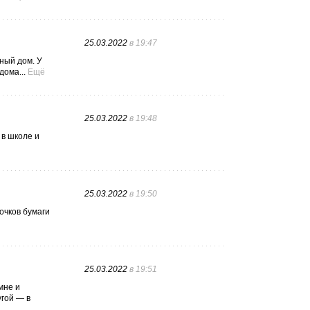
25.03.2022
в 19:47
ный дом. У
дома...
Ещё
25.03.2022
в 19:48
 в школе и
25.03.2022
в 19:50
очков бумаги
25.03.2022
в 19:51
мне и
угой — в