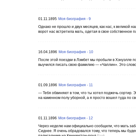
01.11.1895
Моя биография - 9
Однако не прошло и двух месяцев, как нас, к великой 
ворот нас встретила мать, одетая в свое собственное п
16.04.1896
Моя биография - 10
После этой поездки в Лэмбет мы пробыли в Хэнуэлле по
выучился писать свою фамилию — «Чаплин». Это слово 
01.09.1896
Моя биография - 11
— Тебя обвиняют в том, что ты хотел поджечь сортир. 
на каменном полу уборной, а я просто вошел туда по сво
01.11.1896
Моя биография - 12
Через неделю нам официально сообщили, что мать забо
Сиднее. Я очень обрадовался тому, что теперь мы будем 
палисаднике на Кеннингтон-роуд
Ещё