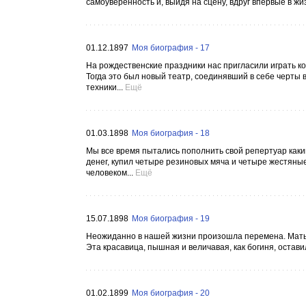
самоуверенность и, выйдя на сцену, вдруг впервые в жи
01.12.1897
Моя биография - 17
На рождественские праздники нас пригласили играть к
Тогда это был новый театр, соединявший в себе черты
техники...
Ещё
01.03.1898
Моя биография - 18
Мы все время пытались пополнить свой репертуар каки
денег, купил четыре резиновых мяча и четыре жестяны
человеком...
Ещё
15.07.1898
Моя биография - 19
Неожиданно в нашей жизни произошла перемена. Мать в
Эта красавица, пышная и величавая, как богиня, остави
01.02.1899
Моя биография - 20