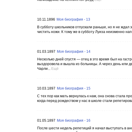
10.11.1896
Моя биография - 13
В субботу школьников отпускали раньше, но я не ждал э
чистить ножи. К тому же в субботу Луиза неизменно нап
01.03.1897
Моя биография - 14
Несколько дней спустя — отец в это время был на гаст
выздоровела и вышла из больницы. А через день или дв
Чарли...
Ещё
10.03.1897
Моя биография - 15
С тех пор как мать вернулась к нам, она снова стала пр
когда перед рождеством у нас в школе стали репетирова
01.05.1897
Моя биография - 16
После шести недель репетиций я начал выступать в ан