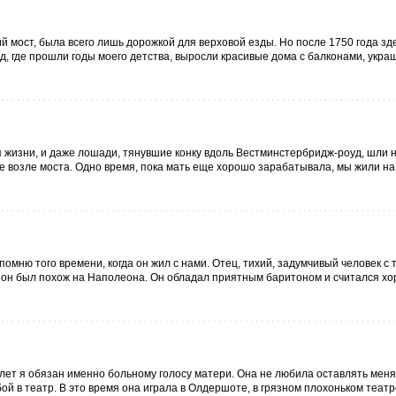
ий мост, была всего лишь дорожкой для верховой езды. Но после 1750 года з
уд, где прошли годы моего детства, выросли красивые дома с балконами, укр
 жизни, и даже лошади, тянувшие конку вдоль Вестминстербридж-роуд, шли
е возле моста. Одно время, пока мать еще хорошо зарабатывала, мы жили на
помню того времени, когда он жил с нами. Отец, тихий, задумчивый человек с
то он был похож на Наполеона. Он обладал приятным баритоном и считался х
лет я обязан именно больному голосу матери. Она не любила оставлять меня
й в театр. В это время она играла в Олдершоте, в грязном плохоньком театре