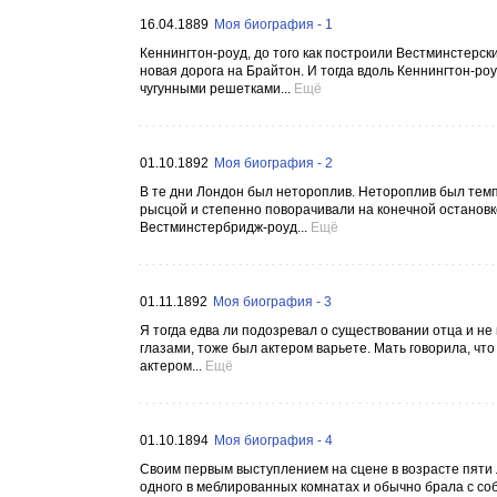
16.04.1889
Моя биография - 1
Кеннингтон-роуд, до того как построили Вестминстерск
новая дорога на Брайтон. И тогда вдоль Кеннингтон-ро
чугунными решетками...
Ещё
01.10.1892
Моя биография - 2
В те дни Лондон был нетороплив. Нетороплив был темп
рысцой и степенно поворачивали на конечной остановк
Вестминстербридж-роуд...
Ещё
01.11.1892
Моя биография - 3
Я тогда едва ли подозревал о существовании отца и не 
глазами, тоже был актером варьете. Мать говорила, ч
актером...
Ещё
01.10.1894
Моя биография - 4
Своим первым выступлением на сцене в возрасте пяти 
одного в меблированных комнатах и обычно брала с собо