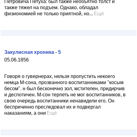
Петровича Петуха: был также необъятно толст и
также тяжел на подъем. Однако, обладал
физиономией не только приятной, но...
Ещё
Закулисная хроника - 5
05.06.1856
Говоря о гувернерах, нельзя пропустить некоего
немца М-сона, прозванного воспитанниками "косым
бесом". н был бесконечно зол, мстителен, придирчив
и деспотичен. М-сон терпеть не мог воспитанников, в
свою очередь воспитанники ненавидели его. Он
беспричинно преследовал их и подвергал
наказаниям, а они
Ещё