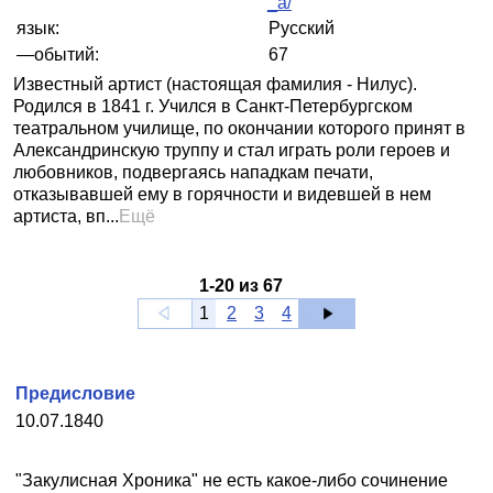
_a/
язык:
Русский
—обытий:
67
Известный артист (настоящая фамилия - Нилус).
Родился в 1841 г. Учился в Санкт-Петербургском
театральном училище, по окончании которого принят в
Александринскую труппу и стал играть роли героев и
любовников, подвергаясь нападкам печати,
отказывавшей ему в горячности и видевшей в нем
артиста, вп...
Ещё
1
-
20
из
67
1
2
3
4
Предисловие
10.07.1840
"Закулисная Хроника" не есть какое-либо сочинение