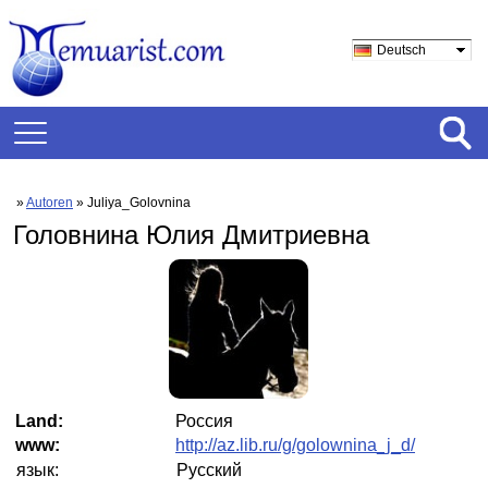
Deutsch
»
Autoren
» Juliya_Golovnina
Головнина Юлия Дмитриевна
Land:
Россия
www:
http://az.lib.ru/g/golownina_j_d/
язык:
Русский