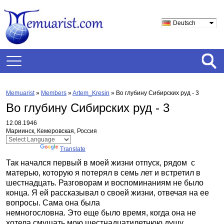
Deutsch
Memuarist
»
Members
»
Artem_Kresin
»
Во глубину Сибирских руд - 3
Во глубину Сибирских руд - 3
12.08.1946
Мариинск, Кемеровская, Россия
Powered by
Translate
Так начался первый в моей жизни отпуск, рядом с
матерью, которую я потерял в семь лет и встретил в
шестнадцать. Разговорам и воспоминаниям не было
конца. Я ей рассказывал о своей жизни, отвечая на ее
вопросы. Сама она была
немногословна. Это еще было время, когда она не
хотела смущать мою шестнадцатилетнюю душу