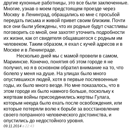
другие кухонные работницы, это все были заключенные.
Многие, узнав о моем предстоящем проезде через
Москву в Ленинград, обращались ко мне с просьбой
передать письма и живой привет своим близким. Почти
все они были убеждены, что их родные будут счастливы
поговорить со мной, они захотят уточнить подробности
их жизни, как от свидетеля общавшегося с родным им
человеком. Таким образом, я ехал с кучей адресов и в
Москве и в Ленинграде.
Несколько дней мы с мамой провели в самом,
Мариинске. Конечно, понятия об этом городе я не
получил, но я в основном обратил внимание на то, что
болело у меня на душе. На улицах было много
опустившихся людей, хотя в первые послевоенные
годы, их было много везде. Но мне показалось, что в
этом городе их было намного больше, поскольку к
жертвам войны присоединились жертвы Гулага,
которым некуда было ехать после освобождения, или
которые потеряли волю к борьбе за восстановление
своего попранного человеческого достоинства, и
опустились до недостойного уровня.
09.11.2014
в 22:43