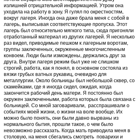
излишней отрицательной информацией. Утром она
уходила на работу в зону. Я гулял по окрестностям,
вокруг лагеря. Иногда она даже брала меня с собой в
лагерь, выписывая соответствующие пропуска. Этот
лагерь был относительно мягкого типа, сюда пригоняли
отработанный материал из других лагерей. Я несколько
раз видел, приводимые пешком к лагерным воротам,
группы заключенных, окруженные многочисленным
конвоем. Люди были измождены, держались друг за
друга. Внутри лагеря режим был уже не слишком
строгий, работа, как я понял, в основном состояла из
вязки грубых ватных рукавиц, очевидно для
металлургии. Около больницы был небольшой сквер, со
скамейками, где я иногда сидел, ожидая, когда
закончится рабочий день матери. Я постоянно был
окружен заключенными, работа которых была связана с
больницей. Со мной заговаривали, расспрашивали о
событиях моей жизни, о жизни на воле вообще. Их
можно было понять, они были давно вырваны из
нормального бытия, прошли такое, о чем было
невозможно рассказать. Когда мать приводила меня в
столовую, на меня сбегались смотреть поварихи и