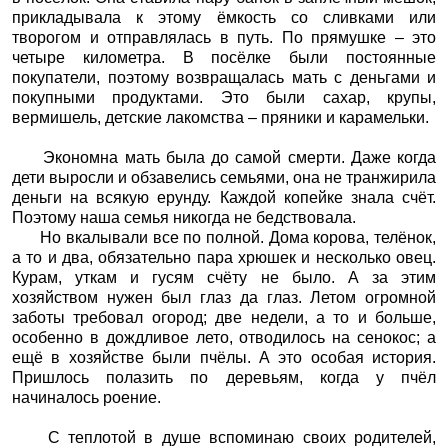
прикладывала к этому ёмкость со сливками или
творогом и отправлялась в путь. По прямушке – это
четыре километра. В посёлке были постоянные
покупатели, поэтому возвращалась мать с деньгами и
покупными продуктами. Это были сахар, крупы,
вермишель, детские лакомства – пряники и карамельки.
Экономна мать была до самой смерти. Даже когда
дети выросли и обзавелись семьями, она не транжирила
деньги на всякую ерунду. Каждой копейке знала счёт.
Поэтому наша семья никогда не бедствовала.
Но вкалывали все по полной. Дома корова, телёнок,
а то и два, обязательно пара хрюшек и несколько овец.
Курам, уткам и гусям счёту не было. А за этим
хозяйством нужен был глаз да глаз. Летом огромной
заботы требовал огород; две недели, а то и больше,
особенно в дождливое лето, отводилось на сенокос; а
ещё в хозяйстве были пчёлы. А это особая история.
Пришлось полазить по деревьям, когда у пчёл
начиналось роение.
С теплотой в душе вспоминаю своих родителей,