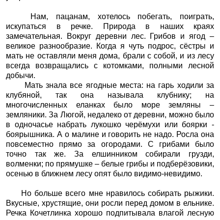
Нам, пацанам, хотелось побегать, поиграть,
искупаться в речке. Природа в наших краях
замечательная. Вокруг деревни лес. Грибов и ягод –
великое разнообразие. Когда я чуть подрос, сёстры и
мать не оставляли меня дома, брали с собой, и из лесу
всегда возвращались с котомками, полными лесной
добычи.
Мать знала все ягодные места: на гарь ходили за
клубяной, так она называла клубнику; на
многочисленных еланках было море земляны –
земляники. За Люгой, недалеко от деревни, можно было
в одночасье набрать лукошко черёмухи или боярки -
боярышника. А о малине и говорить не надо. Росла она
повсеместно прямо за огородами. С грибами было
точно так же. За елшинником собирали грузди,
волменки; по прямушке – белые грибы и подберёзовики,
осенью в ближнем лесу опят было видимо-невидимо.
Но больше всего мне нравилось собирать рыжики.
Вкусные, хрустящие, они росли перед домом в ельнике.
Речка Кочетлинка хорошо подпитывала влагой лесную