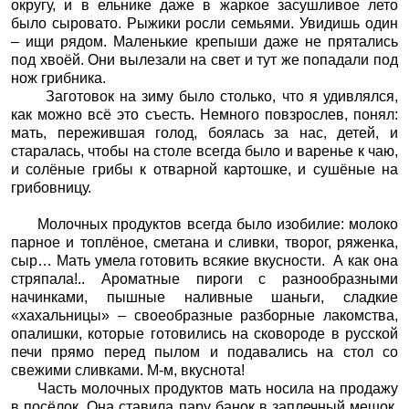
округу, и в ельнике даже в жаркое засушливое лето
было сыровато. Рыжики росли семьями. Увидишь один
– ищи рядом. Маленькие крепыши даже не прятались
под хвоёй. Они вылезали на свет и тут же попадали под
нож грибника.
Заготовок на зиму было столько, что я удивлялся,
как можно всё это съесть. Немного повзрослев, понял:
мать, пережившая голод, боялась за нас, детей, и
старалась, чтобы на столе всегда было и варенье к чаю,
и солёные грибы к отварной картошке, и сушёные на
грибовницу.
Молочных продуктов всегда было изобилие: молоко
парное и топлёное, сметана и сливки, творог, ряженка,
сыр… Мать умела готовить всякие вкусности.
А как она
стряпала!.. Ароматные пироги с разнообразными
начинками, пышные наливные шаньги, сладкие
«хахальницы» – своеобразные разборные лакомства,
опалишки, которые готовились на сковороде в русской
печи прямо перед пылом и подавались на стол со
свежими сливками. М-м, вкуснота!
Часть молочных продуктов мать носила на продажу
в посёлок. Она ставила пару банок в заплечный мешок,