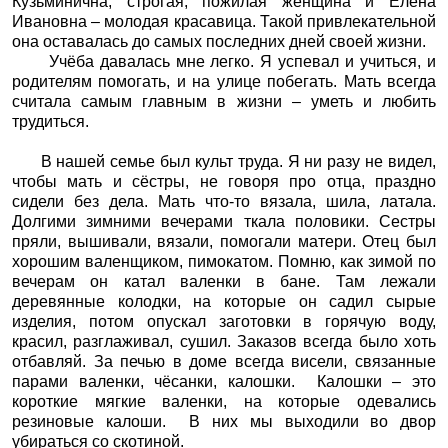
Кузьминична, строгая, пожилая женщина и Елена
Ивановна – молодая красавица. Такой привлекательной
она оставалась до самых последних дней своей жизни.
Учёба давалась мне легко. Я успевал и учиться, и
родителям помогать, и на улице побегать. Мать всегда
считала самым главным в жизни – уметь и любить
трудиться.
В нашей семье был культ труда. Я ни разу не видел,
чтобы мать и сёстры, не говоря про отца, праздно
сидели без дела. Мать что-то вязала, шила, латала.
Долгими зимними вечерами ткала половики. Сестры
пряли, вышивали, вязали, помогали матери. Отец был
хорошим валенщиком, пимокатом. Помню, как зимой по
вечерам он катал валенки в бане. Там лежали
деревянные колодки, на которые он садил сырые
изделия, потом опускал заготовки в горячую воду,
красил, разглаживал, сушил. Заказов всегда было хоть
отбавляй. За печью в доме всегда висели, связанные
парами валенки, чёсанки, калошки.
Калошки – это
короткие мягкие валенки, на которые одевались
резиновые калоши.
В них мы выходили во двор
убираться со скотиной.