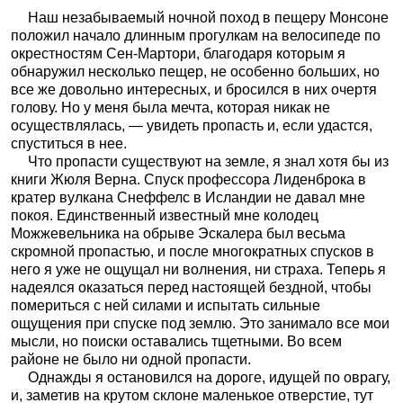
Наш незабываемый ночной поход в пещеру Монсоне
положил начало длинным прогулкам на велосипеде по
окрестностям Сен-Мартори, благодаря которым я
обнаружил несколько пещер, не особенно больших, но
все же довольно интересных, и бросился в них очертя
голову. Но у меня была мечта, которая никак не
осуществлялась, — увидеть пропасть и, если удастся,
спуститься в нее.
Что пропасти существуют на земле, я знал хотя бы из
книги Жюля Верна. Спуск профессора Лиденброка в
кратер вулкана Снеффелс в Исландии не давал мне
покоя. Единственный известный мне колодец
Можжевельника на обрыве Эскалера был весьма
скромной пропастью, и после многократных спусков в
него я уже не ощущал ни волнения, ни страха. Теперь я
надеялся оказаться перед настоящей бездной, чтобы
помериться с ней силами и испытать сильные
ощущения при спуске под землю. Это занимало все мои
мысли, но поиски оставались тщетными. Во всем
районе не было ни одной пропасти.
Однажды я остановился на дороге, идущей по оврагу,
и, заметив на крутом склоне маленькое отверстие, тут