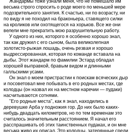
Жандармы тоже узнали меня, что не помешало им
весьма строго спросить о роде моего по меньшей мере
подозрительного занятия. К счастью, ни по возрасту, ни
по виду я не походил на браконьера, ставящего силки
на кроликов или охотящегося на хорьков. Все же они
велели мне прекратить мою разрушительную работу.
У одного из них, которого я особенно хорошо знал,
так как дружил с его сыном, была великолепная
золотисто-рыжая лошадь, очень резвая и хорошо
выдрессированная, которая по команде вставала на
дыбы. Этот жандарм по фамилии Эстард обладал
хорошей выправкой, бравым видом и длинными
галльскими усами.
Он знал о моем пристрастии к поискам всяческих дыр
и посоветовал мне побывать в его родных местах, где
колодцы (он назвал их на местном наречии — пудаки)
насчитываются сотнями.
"Его родные места", как я знал, находились в
деревушке Арба у подножия гор. До них было каких-
нибудь двадцать километров, но по тем временам это
считалось значительным расстоянием. Я начал его
расспрашивать об этих таинственных пудаках, и он мне
весьма живо их описал. Это колодцы, затерянные среди