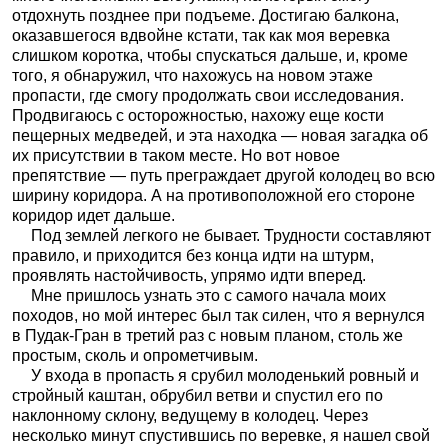
отдохнуть позднее при подъеме. Достигаю балкона,
оказавшегося вдвойне кстати, так как моя веревка
слишком коротка, чтобы спускаться дальше, и, кроме
того, я обнаружил, что нахожусь на новом этаже
пропасти, где смогу продолжать свои исследования.
Продвигаюсь с осторожностью, нахожу еще кости
пещерных медведей, и эта находка — новая загадка об
их присутствии в таком месте. Но вот новое
препятствие — путь преграждает другой колодец во всю
ширину коридора. А на противоположной его стороне
коридор идет дальше.
Под землей легкого не бывает. Трудности составляют
правило, и приходится без конца идти на штурм,
проявлять настойчивость, упрямо идти вперед.
Мне пришлось узнать это с самого начала моих
походов, но мой интерес был так силен, что я вернулся
в Пудак-Гран в третий раз с новым планом, столь же
простым, сколь и опрометчивым.
У входа в пропасть я срубил молоденький ровный и
стройный каштан, обрубил ветви и спустил его по
наклонному склону, ведущему в колодец. Через
несколько минут спустившись по веревке, я нашел свой