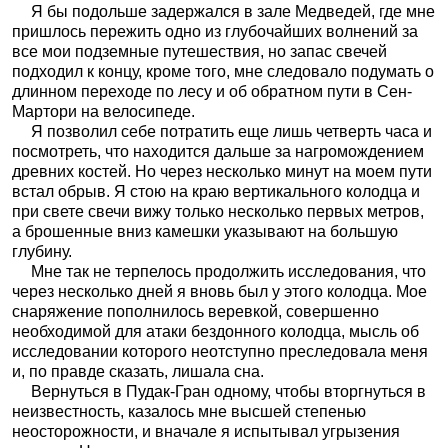
Я бы подольше задержался в зале Медведей, где мне
пришлось пережить одно из глубочайших волнений за
все мои подземные путешествия, но запас свечей
подходил к концу, кроме того, мне следовало подумать о
длинном переходе по лесу и об обратном пути в Сен-
Мартори на велосипеде.
Я позволил себе потратить еще лишь четверть часа и
посмотреть, что находится дальше за нагромождением
древних костей. Но через несколько минут на моем пути
встал обрыв. Я стою на краю вертикального колодца и
при свете свечи вижу только несколько первых метров,
а брошенные вниз камешки указывают на большую
глубину.
Мне так не терпелось продолжить исследования, что
через несколько дней я вновь был у этого колодца. Мое
снаряжение пополнилось веревкой, совершенно
необходимой для атаки бездонного колодца, мысль об
исследовании которого неотступно преследовала меня
и, по правде сказать, лишала сна.
Вернуться в Пудак-Гран одному, чтобы вторгнуться в
неизвестность, казалось мне высшей степенью
неосторожности, и вначале я испытывал угрызения