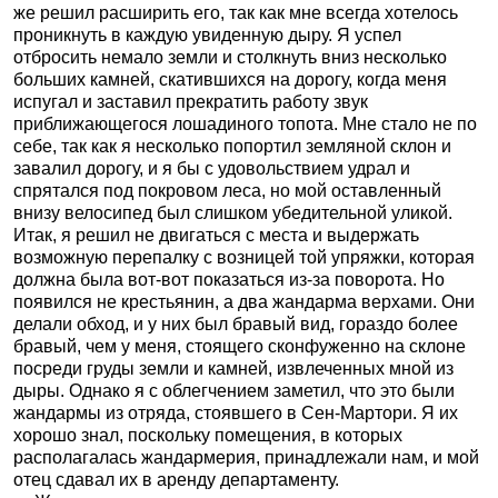
же решил расширить его, так как мне всегда хотелось
проникнуть в каждую увиденную дыру. Я успел
отбросить немало земли и столкнуть вниз несколько
больших камней, скатившихся на дорогу, когда меня
испугал и заставил прекратить работу звук
приближающегося лошадиного топота. Мне стало не по
себе, так как я несколько попортил земляной склон и
завалил дорогу, и я бы с удовольствием удрал и
спрятался под покровом леса, но мой оставленный
внизу велосипед был слишком убедительной уликой.
Итак, я решил не двигаться с места и выдержать
возможную перепалку с возницей той упряжки, которая
должна была вот-вот показаться из-за поворота. Но
появился не крестьянин, а два жандарма верхами. Они
делали обход, и у них был бравый вид, гораздо более
бравый, чем у меня, стоящего сконфуженно на склоне
посреди груды земли и камней, извлеченных мной из
дыры. Однако я с облегчением заметил, что это были
жандармы из отряда, стоявшего в Сен-Мартори. Я их
хорошо знал, поскольку помещения, в которых
располагалась жандармерия, принадлежали нам, и мой
отец сдавал их в аренду департаменту.