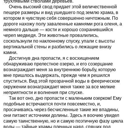
трухлявыми стволами деревьев.
Очень высокий свод придает этой величественной
пещере размеры и вид ушедшего под землю храма, в
котором я чувствую себя совершенно ничтожным. По
дороге нахожу полу заваленные камнями рога оленя, а
немного дальше — кости и хорошо сохранившийся
череп медведя. Эти животные провалились,
соскользнули по наклонному спуску, упали с высоты
вертикальной стены и разбились о лежащие внизу
камни.
Достигнув дна пропасти, я с восхищением
обнаруживаю прелестное озерко, и его созерцание
вознаграждает меня за внутреннюю борьбу, которую
мне пришлось выдержать, прежде чем я решился
спуститься. Вид этой прозрачной воды в феерическом
окружении вознаграждает меня также за все мелкие
неприятности и волнения при спуске.
Так вот оно, дно пропасти с маленьким озерком! Ему
подобные встречаются почти повсеместно, и,
просачиваясь через бесчисленные такие же впадины,
они питают источники долины. Здесь я воочию увидел
самую таинственную, но и самую поэтичную фазу цикла
воды — тайные храмы пленных наяд, спящих под