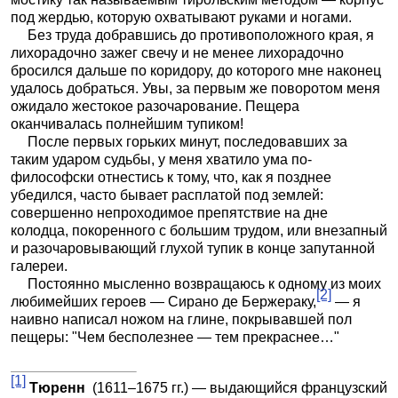
под жердью, которую охватывают руками и ногами.
Без труда добравшись до противоположного края, я
лихорадочно зажег свечу и не менее лихорадочно
бросился дальше по коридору, до которого мне наконец
удалось добраться. Увы, за первым же поворотом меня
ожидало жестокое разочарование. Пещера
оканчивалась полнейшим тупиком!
После первых горьких минут, последовавших за
таким ударом судьбы, у меня хватило ума по-
философски отнестись к тому, что, как я позднее
убедился, часто бывает расплатой под землей:
совершенно непроходимое препятствие на дне
колодца, покоренного с большим трудом, или внезапный
и разочаровывающий глухой тупик в конце запутанной
галереи.
Постоянно мысленно возвращаюсь к одному из моих
[2]
любимейших героев — Сирано де Бержераку,
— я
наивно написал ножом на глине, покрывавшей пол
пещеры: "Чем бесполезнее — тем прекраснее…"
[1]
Тюренн
(1611–1675 гг.) — выдающийся французский