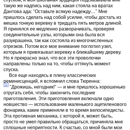
такую же надпись над ним, какая стояла на вратах
Дантова ада: "Оставьте всякую надежду…" Мне
пришлось сделать над собой усилие, чтобы достать из
мешка тонкую веревку в тридцать пять метров длиной.
Я принялся ее медленно разворачивать, проверяя
соединительные узлы, которыми она была вся
разукрашена, так как состояла из многочисленных
отрезков. Потом все мое внимание поглотил узел,
которым я привязывал веревку к ближайшему дереву.
Но я прекрасно знал, что все эти проволочки
направлены только на то, чтобы оттянуть момент
спуска.
Все еще находясь в плену классических
реминисценций, я вспомнил слова Тюренна:
[1]
"Дрожишь, негодник!" — и мне пришлось хорошенько
отругать себя, чтобы закончить последние
приготовления. Эти приготовления включали одно
новшество — использование маленького ацетиленового
фонарика, какие применяли в то время велосипедисты.
Эта противная механика, с которой я, может быть,
просто не умел правильно обращаться, причиняла мне
сплошные неприятности. К счастью, со мной были мои