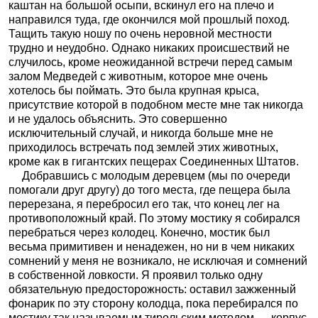
каштан на большой осыпи, вскинул его на плечо и
направился туда, где окончился мой прошлый поход.
Тащить такую ношу по очень неровной местности
трудно и неудобно. Однако никаких происшествий не
случилось, кроме неожиданной встречи перед самым
залом Медведей с животным, которое мне очень
хотелось бы поймать. Это была крупная крыса,
присутствие которой в подобном месте мне так никогда
и не удалось объяснить. Это совершенно
исключительный случай, и никогда больше мне не
приходилось встречать под землей этих животных,
кроме как в гигантских пещерах Соединенных Штатов.
Добравшись с молодым деревцем (мы по очереди
помогали друг другу) до того места, где пещера была
перерезана, я перебросил его так, что конец лег на
противоположный край. По этому мостику я собирался
перебраться через колодец. Конечно, мостик был
весьма примитивен и ненадежен, но ни в чем никаких
сомнений у меня не возникало, не исключая и сомнений
в собственной ловкости. Я проявил только одну
обязательную предосторожность: оставил зажженный
фонарик по эту сторону колодца, пока перебирался по
мостику так называемым тирольским методом — корпус