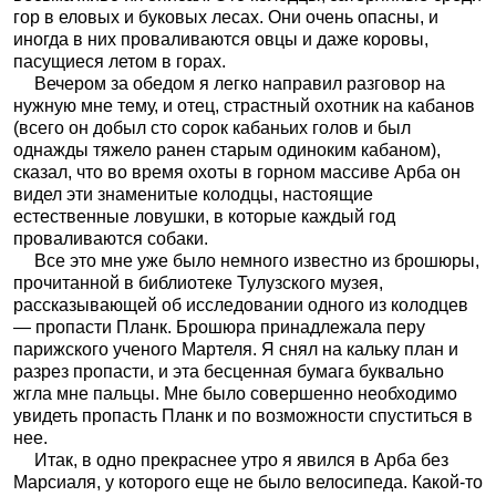
гор в еловых и буковых лесах. Они очень опасны, и
иногда в них проваливаются овцы и даже коровы,
пасущиеся летом в горах.
Вечером за обедом я легко направил разговор на
нужную мне тему, и отец, страстный охотник на кабанов
(всего он добыл сто сорок кабаньих голов и был
однажды тяжело ранен старым одиноким кабаном),
сказал, что во время охоты в горном массиве Арба он
видел эти знаменитые колодцы, настоящие
естественные ловушки, в которые каждый год
проваливаются собаки.
Все это мне уже было немного известно из брошюры,
прочитанной в библиотеке Тулузского музея,
рассказывающей об исследовании одного из колодцев
— пропасти Планк. Брошюра принадлежала перу
парижского ученого Мартеля. Я снял на кальку план и
разрез пропасти, и эта бесценная бумага буквально
жгла мне пальцы. Мне было совершенно необходимо
увидеть пропасть Планк и по возможности спуститься в
нее.
Итак, в одно прекраснее утро я явился в Арба без
Марсиаля, у которого еще не было велосипеда. Какой-то