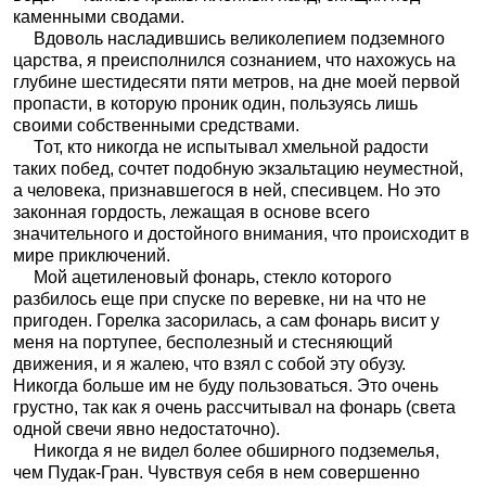
каменными сводами.
Вдоволь насладившись великолепием подземного
царства, я преисполнился сознанием, что нахожусь на
глубине шестидесяти пяти метров, на дне моей первой
пропасти, в которую проник один, пользуясь лишь
своими собственными средствами.
Тот, кто никогда не испытывал хмельной радости
таких побед, сочтет подобную экзальтацию неуместной,
а человека, признавшегося в ней, спесивцем. Но это
законная гордость, лежащая в основе всего
значительного и достойного внимания, что происходит в
мире приключений.
Мой ацетиленовый фонарь, стекло которого
разбилось еще при спуске по веревке, ни на что не
пригоден. Горелка засорилась, а сам фонарь висит у
меня на портупее, бесполезный и стесняющий
движения, и я жалею, что взял с собой эту обузу.
Никогда больше им не буду пользоваться. Это очень
грустно, так как я очень рассчитывал на фонарь (света
одной свечи явно недостаточно).
Никогда я не видел более обширного подземелья,
чем Пудак-Гран. Чувствуя себя в нем совершенно