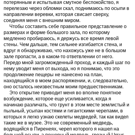
потерянным и испытывая смутное беспокойство, я
перелезаю через обломки скал, поднимаюсь по осыпи в
направлении веревки, которая свисает сверху,
соединяя меня с внешним миром.
Чтобы составить себе правильное представление о
размерах и форме большого зала, по которому
медленно пробираюсь, я держусь все время левой
стены. Чем дальше, тем сильнее изгибается стена, и
вдруг я обнаруживаю, что нахожусь уже не в большом
зале пропасти, а в каком-то ответвлении от него.
Передо мной загроможденный проход, и каждый шаг по
нему уводит меня от выхода, но я понимаю, что это
продолжение пещеры не нанесено на план,
находящийся в моем распоряжении, и, следовательно,
оно осталось неизвестным моим предшественникам.
Это открытие приводит меня во вполне понятное
возбуждение, которое еще усиливается, когда я
начинаю различать, что грунт в этом месте землистый и
пыльный, усыпан костями и гигантскими черепами, в
которых я легко узнаю скелеты медведей, так как видел
такие же в музее. Это не современный медведь,
водящийся в Пиренеях, череп которого я нашел на
большой осыпи, а пещерный медведь, грозный Ursus