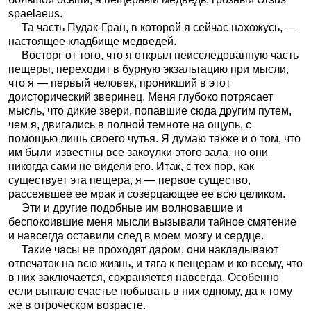
spaelaeus.
Та часть Пудак-Гран, в которой я сейчас нахожусь, —
настоящее кладбище медведей.
Восторг от того, что я открыл неисследованную часть
пещеры, переходит в бурную экзальтацию при мысли,
что я — первый человек, проникший в этот
доисторический зверинец. Меня глубоко потрясает
мысль, что дикие звери, попавшие сюда другим путем,
чем я, двигались в полной темноте на ощупь, с
помощью лишь своего чутья. Я думаю также и о том, что
им были известны все закоулки этого зала, но они
никогда сами не видели его. Итак, с тех пор, как
существует эта пещера, я — первое существо,
рассеявшее ее мрак и созерцающее ее всю целиком.
Эти и другие подобные им волновавшие и
беспокоившие меня мысли вызывали тайное смятение
и навсегда оставили след в моем мозгу и сердце.
Такие часы не проходят даром, они накладывают
отпечаток на всю жизнь, и тяга к пещерам и ко всему, что
в них заключается, сохраняется навсегда. Особенно
если выпало счастье побывать в них одному, да к тому
же в отроческом возрасте.