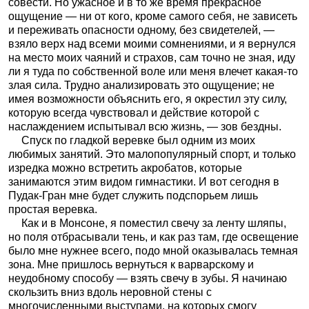
совести. Но ужасное и в то же время прекрасное
ощущение — ни от кого, кроме самого себя, не зависеть
и переживать опасности одному, без свидетелей, —
взяло верх над всеми моими сомнениями, и я вернулся
на место моих чаяний и страхов, сам точно не зная, иду
ли я туда по собственной воле или меня влечет какая-то
злая сила. Трудно анализировать это ощущение; не
имея возможности объяснить его, я окрестил эту силу,
которую всегда чувствовал и действие которой с
наслаждением испытывал всю жизнь, — зов бездны.
Спуск по гладкой веревке был одним из моих
любимых занятий. Это малопопулярный спорт, и только
изредка можно встретить акробатов, которые
занимаются этим видом гимнастики. И вот сегодня в
Пудак-Гран мне будет служить подспорьем лишь
простая веревка.
Как и в Монсоне, я поместил свечу за ленту шляпы,
но поля отбрасывали тень, и как раз там, где освещение
было мне нужнее всего, подо мной оказывалась темная
зона. Мне пришлось вернуться к варварскому и
неудобному способу — взять свечу в зубы. Я начинаю
скользить вниз вдоль неровной стены с
многочисленными выступами, на которых смогу