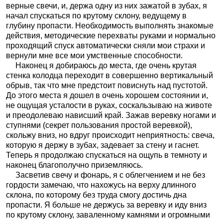
верные свечи, и, держа одну из них зажатой в зубах, я
начал спускаться по крутому склону, ведущему в
глубину пропасти. Необходимость выполнять знакомые
действия, методические перехваты руками и нормально
проходящий спуск автоматически сняли мои страхи и
вернули мне все мои умственные способности.
Наконец я добираюсь до места, где очень крутая
стенка колодца переходит в совершенно вертикальный
обрыв, так что мне предстоит повиснуть над пустотой.
До этого места я дошел в очень хорошем состоянии и,
не ощущая усталости в руках, соскальзываю на животе
и преодолеваю нависший край. Зажав веревку ногами и
ступнями (секрет пользования простой веревкой),
скольжу вниз, но вдруг происходит неприятность: свеча,
которую я держу в зубах, задевает за стену и гаснет.
Теперь я продолжаю спускаться на ощупь в темноту и
наконец благополучно приземляюсь.
Засветив свечу и фонарь, я с облегчением и не без
гордости замечаю, что нахожусь на верху длинного
склона, по которому без труда смогу достичь дна
пропасти. Я больше не держусь за веревку и иду вниз
по крутому склону, заваленному камнями и огромными