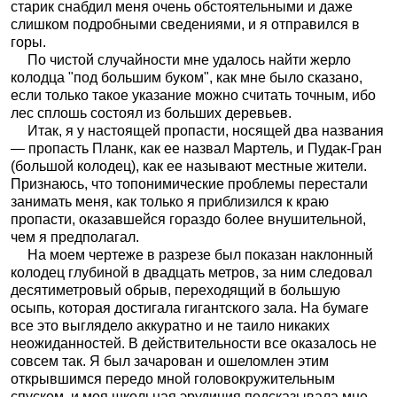
старик снабдил меня очень обстоятельными и даже
слишком подробными сведениями, и я отправился в
горы.
По чистой случайности мне удалось найти жерло
колодца "под большим буком", как мне было сказано,
если только такое указание можно считать точным, ибо
лес сплошь состоял из больших деревьев.
Итак, я у настоящей пропасти, носящей два названия
— пропасть Планк, как ее назвал Мартель, и Пудак-Гран
(большой колодец), как ее называют местные жители.
Признаюсь, что топонимические проблемы перестали
занимать меня, как только я приблизился к краю
пропасти, оказавшейся гораздо более внушительной,
чем я предполагал.
На моем чертеже в разрезе был показан наклонный
колодец глубиной в двадцать метров, за ним следовал
десятиметровый обрыв, переходящий в большую
осыпь, которая достигала гигантского зала. На бумаге
все это выглядело аккуратно и не таило никаких
неожиданностей. В действительности все оказалось не
совсем так. Я был зачарован и ошеломлен этим
открывшимся передо мной головокружительным
спуском, и моя школьная эрудиция подсказывала мне