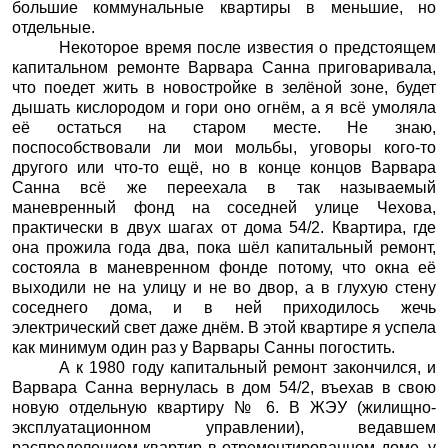
большие коммунальные квартиры в меньшие, но
отдельные.
Некоторое время после известия о предстоящем
капитальном ремонте Варвара Санна приговаривала,
что поедет жить в новостройке в зелёной зоне, будет
дышать кислородом и гори оно огнём, а я всё умоляла
её остаться на старом месте. Не знаю,
поспособствовали ли мои мольбы, уговоры кого-то
другого или что-то ещё, но в конце концов Варвара
Санна всё же переехала в так называемый
маневренный фонд на соседней улице Чехова,
практически в двух шагах от дома 54/2. Квартира, где
она прожила года два, пока шёл капитальный ремонт,
состояла в маневренном фонде потому, что окна её
выходили не на улицу и не во двор, а в глухую стену
соседнего дома, и в ней приходилось жечь
электрический свет даже днём. В этой квартире я успела
как минимум один раз у Варвары Санны погостить.
А к 1980 году капитальный ремонт закончился, и
Варвара Санна вернулась в дом 54/2, въехав в свою
новую отдельную квартиру № 6. В ЖЭУ (жилищно-
эксплуатационном управлении), ведавшем
распределением квартир в отремонтированном доме, у