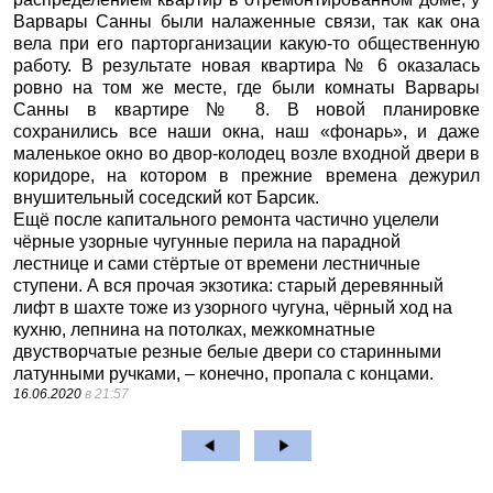
Варвары Санны были налаженные связи, так как она
вела при его парторганизации какую-то общественную
работу. В результате новая квартира №
6 оказалась
ровно на том же месте, где были комнаты Варвары
Санны в квартире № 8. В новой планировке
сохранились все наши окна, наш «фонарь», и даже
маленькое окно во двор-колодец возле входной двери в
коридоре, на котором в прежние времена дежурил
внушительный соседский кот Барсик.
Ещё после капитального ремонта частично уцелели
чёрные узорные чугунные перила на парадной
лестнице и сами стёртые от времени лестничные
ступени. А вся прочая экзотика: старый деревянный
лифт в шахте тоже из узорного чугуна, чёрный ход на
кухню, лепнина на потолках, межкомнатные
двустворчатые резные белые двери со старинными
латунными ручками, – конечно, пропала с концами.
16.06.2020
в 21:57