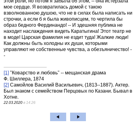
этой роли, но потом я забыла об этом, -- она истерзала
мое сердце. Я возвратилась домой с такою
взволнованною душою, что не в силах была написать ни
строчки, а если б я была живописцем, то чертила бы
образ бедного Фердинандо! -- И здешняя публика не
находит наслаждения видеть Каратыгина! Этот театр не
в моде! Царская фамилия не ездит туда! Жалкие люди!
Как должны быть холодны их души, которыми
управляют не собственные чувства, а обезъяничество! -
-
[1]
"Коварство и любовь" -- мещанская драма
Ф. Шиллера, 1874
[2]
Самойлов Василий Васильевич, (1813--1887). Актер.
Был знаком с семейством Перцовых по Казани. Бывал в
Хотне.
22.03.2020
в 14:26