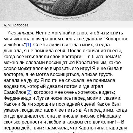
А. М. Колосова
7-го января.
Нет не могу найти слов, чтоб изъяснить
мои чувства в вчерашнем спектакле; давали "Коварство
и любовь"
[1]
. Слезы лились из глаз моих, я едва
дышала, я не помнила себя. После окончания пьесы,
когда все изъявляли свои восторги, -- я была нема! И
можно ли словами восхищаться Каратыгиным, какое
слово может вполне выразить его игру! Я и не была в
восторге, я не могла восхищаться, а тихая грусть
напала на душу. Я почти не слыхала, не понимала
водевиля, который давали потом и где играл
Самойлов
[2]
, которого мне очень хотелось видеть;
Фердинандо и Луиза носились перед моими глазами.
Как они были хороши в последней сцене! Как он был
ужасен, когда заставлял ее пить яд! А перед этим, когда
он допрашивал ее, она ли писала письмо к Маршалу,
сколько ревности и любви в каждом его движении! -- В
первом действии я замечала, что Каратыгина стара для