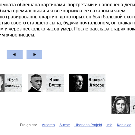
омната обвешана картинами, портретами и наполнена дет
а была премиленькая и я все кормила ее сахаром и чаем.
ию гравированных картин; до которых он был большой охот
ью своего старшего сына; будучи почтальоном, он скакал 
м и через несколько часов умер. После рассказа старик пок
ким живописцем.
Ereignisse
Autoren
Suche
Über das Projekt
Info
Kontakte