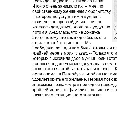
неожиданно достигли какой-то цели!
Что-то очень занимало их! -- Мне, по
свойственному женщинам любопытству,
в котором не уступят им и мужчины,
если еще не превзойдут их, -- очень
А.
хотелось дождаться, когда они уедут; но
А.
потом я убедилась, что не дождусь
Бе
этого, потому что как видно было, они
М
стояли в этой гостинице. -- Мы
пообедали, лошади нам были готовы и я п
крайней мере в моих глазах. -- Только что 
которых выскочили двое мужчин, один стат
военный подошел ко мне; я узнала в нем го
возвратиться, чтоб застать нас и прочее...
остановимся в Петербурге, чтоб он мог име
удовлетворить его желание. Первая повоз
знакомым-незнакомцем при одной надежде 
крайней мере, его фамилию, но никто из на
названием: станционного знакомца.