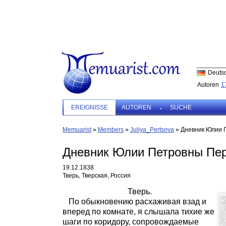
Deuts
Autoren
1
EREIGNISSE
AUTOREN
SUCHE
Memuarist
»
Members
»
Juliya_Pertsova
»
Дневник Юлии 
Дневник Юлии Петровны Пер
19.12.1838
Тверь, Тверская, Россия
Тверь.
По обыкновению расхаживая взад и
вперед по комнате, я слышала тихие же
шаги по коридору, сопровождаемые