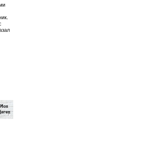
ьми
ник.
с
азал