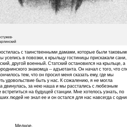
стужев-
арлинский
ростилась с таинственными дамами, которые были таковым
мы уселись в повозки, к крыльцу гостиницы прискакали сани,
ский, другой военный. Статский остановился на крыльце, а
роднинского знакомца -- адъютанта. Он начал с того, что с
 Кончилось тем, что он просил меня сказать ему, где мы
ть удовольствие быть у нас. К сожалению, я не могла
ка двинулась, за нею наша и мы расстались с любезным
встретиться на будущей станции. Мне хотелось узнать, по
ших людей не знал ее и он остался для нас навсегда с одн
Медное.