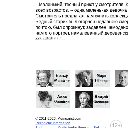
Маленький, тесный приют у смотрителя; к
всех возрастов, -- одна маленькая девочк
Смотритель предлагал нам купить коллекц
Бедный старик был огорчен недавнею смерт
почтою, был опрокинут, задавлен чемодано
нам его портрет, намалеванный деревенс
22.03.2020
в 13:55
© 2011-2026, Memuarist.com
Rechtliche Information
Bedingungen für die Verbreitung von Reklame