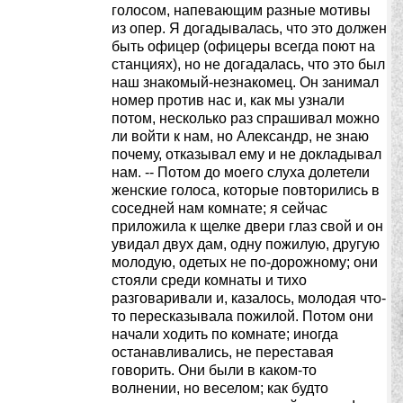
голосом, напевающим разные мотивы
из опер. Я догадывалась, что это должен
быть офицер (офицеры всегда поют на
станциях), но не догадалась, что это был
наш знакомый-незнакомец. Он занимал
номер против нас и, как мы узнали
потом, несколько раз спрашивал можно
ли войти к нам, но Александр, не знаю
почему, отказывал ему и не докладывал
нам. -- Потом до моего слуха долетели
женские голоса, которые повторились в
соседней нам комнате; я сейчас
приложила к щелке двери глаз свой и он
увидал двух дам, одну пожилую, другую
молодую, одетых не по-дорожному; они
стояли среди комнаты и тихо
разговаривали и, казалось, молодая что-
то пересказывала пожилой. Потом они
начали ходить по комнате; иногда
останавливались, не переставая
говорить. Они были в каком-то
волнении, но веселом; как будто