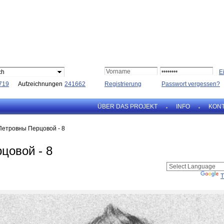
ch
719
Aufzeichnungen
241662
Registrierung
Passwort vergessen?
ÜBER DAS PROJEKT
INFO
KON
Петровны Перцовой - 8
цовой - 8
Powered by
T