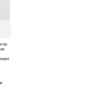
и по
 из
пешил
им