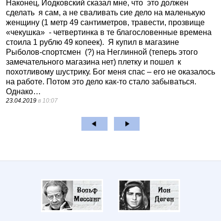
Наконец, Иодковский сказал мне, что
это должен
сделать
я сам, а не сваливать сие дело на маленькую
женщину (1 метр 49 сантиметров, травести, прозвище
«чекушка»
- четвертинка в те благословенные времена
стоила 1 рублю 49 копеек).
Я купил в магазине
Рыболов-спортсмен
(?) на Неглинной (теперь этого
замечательного магазина нет) плетку и пошел
к
похотливому шустрику. Бог меня спас – его не оказалось
на работе. Потом это дело как-то стало забываться.
Однако…
23.04.2019
в 10:07