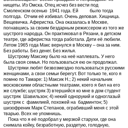
нищеты. Из Омска. Отец исчез без вести под
Смоленском осенью
1941 года. Ей
было тогда
полгода.
Отчим её избивал. Очень деловая. Хищница.
Вещевичка. Аферистка. Она оказалась в Москве,
погнавшись за своим бездарным режиссером из того же
шустрого народца. Он практиковал в Рязани, в детском
театре, где аферистка тогда работала. Дети её любили.
Летом 1965 года Макс вернулся в Москву – она за ним.
Без работы. Без денег. Без жилья.
Шустрому Максику было на неё наплевать. У него
была своя семья. Но пользоваться ею он продолжал.
Шустряки любят безвозмездно пользоваться русскими
женщинами, а свои семьи берегут. Вот только те, кого я
помню по Тамаре: 1) Максик Н.; 2) некий начальник
московскими областными театрами, коего я бил на его
же службе; шустряк 3) втершийся ко мне в дом студент
шустряк
Шавильзон; 4) некий однорукий и одноглазый
шустряк с
фамилией, похожей на
бадминтон; 5)
шизофреник Марк Степанов, ограбивший меня с этой
тварью. Всех не упомнишь.
Пока что я её подобрал у мерзкой старухи, где она
снимала койку, безработную, раздетую, голодную,