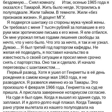
бездомную… Снял комнату.
Итак, осенью 1965 года я
оказался с Тамарой. Жить было негде. Устроились в
полуподвале. Жили тайком. В темноте. Жили «без
признаков жизни». Я доцент МГУ.
Я подвергся шантажу со стороны мужа чужой жены.
Он требовал с меня 7 тысяч рублей за попавшие в его
руки мои эротические письма к его жене. Я еле отбился.
Он мне угрожал пятью годами лишения свободы за
нечто, что у него было. Что это за нечто, я так и не узнал.
Думаю… Я был третий год парторгом кафедры. Не
желая её подводить, я поставил начальство в
известность о своей ситуации и просил меня срочно
снять с парторгства. Оно так и сделало. И начало
переговоры с шантажистом….
Первый развод. Хотя я ушел от Генриетты в её день
рождения в самом конце мая 1963 года, я не
разводился. Я развелся именно из-за Тамары. Это
произошло 4 февраля 1966 года. Генриетта на суд не
пришла. А прислала заверенное нотариусом согласие.
На суде я был один. Когда я вышел из здания суда, то
заплакал. И я долго-долго ещё плакал. Когда Тамара
рано утром вылетала из нашего полуподвала на