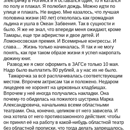
электричку в Ногинск и я оставался один, то я катался
по полу и плакал. Я полюбил дождь. Можно идти по
улице и плакать. Не видно. Мне казалось, что лучшая
половина жизни (40 лет) откололась как громадная
льдина и ушла в Океан Забвения. Так в сущности и
было. Я же не знал, что впереди меня ожидают, кроме
Тамары, еще три аферистки и двое детей. И
Ломоносовская премия. И Всемирные конгрессы. И
слава…
Жизнь только начиналась. Я так и не могу
понять, как при таком образе жизни я успел накропать
дюжину книг.
Развод же я смог оформить в ЗАГСе только 10 мая.
Надо было выплатить 80 рублей, а у нас их не было.
Тамарочка за всё расплачивалась соответствующим
местом. Впрочем актрисам так и положено. Недаром
лицедеев не хоронят на церковных кладбищах.
Впрочем у неё иногда получались накладки. Она
почему-то обиделась на пожилого шустрика Марка
Александровича, начальника всеми областными
театрами. Она, конечно, целиком от него зависела. И
она хотела от него противозаконного действия: чтобы
он принял её на работу в какой-нибудь областной театр
без областной прописки, что тогда делать запрещалось.