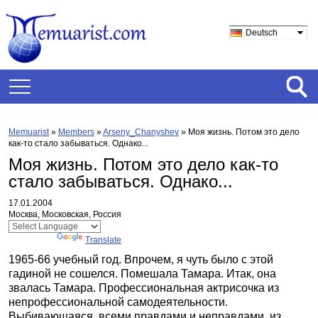
Deutsch
Memuarist
»
Members
»
Arseny_Chanyshev
»
Моя жизнь. Потом это дело
как-то стало забываться. Однако...
Моя жизнь. Потом это дело как-то
стало забываться. Однако...
17.01.2004
Москва, Московская, Россия
Powered by
Translate
1965-66 учебный год. Впрочем, я чуть было с этой
гадиной не сошелся. Помешала Тамара. Итак, она
звалась Тамара. Профессиональная актрисочка из
непрофессиональной самодеятельности.
Выбивающаяся
всеми правдами и неправдами
из