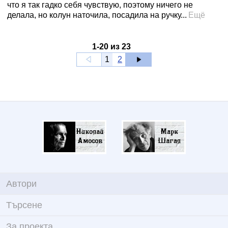
что я так гадко себя чувствую, поэтому ничего не
делала, но колун наточила, посадила на ручку...
Ещё
1
-
20
из
23
1
2
Автори
Търсене
За проекта