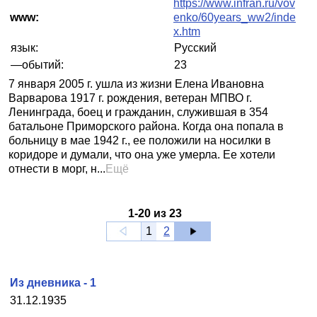
https://www.infran.ru/vov
www:
enko/60years_ww2/inde
x.htm
язык:
Русский
—обытий:
23
7 января 2005 г. ушла из жизни Елена Ивановна
Варварова 1917 г. рождения, ветеран МПВО г.
Ленинграда, боец и гражданин, служившая в 354
батальоне Приморского района. Когда она попала в
больницу в мае 1942 г., ее положили на носилки в
коридоре и думали, что она уже умерла. Ее хотели
отнести в морг, н...
Ещё
1
-
20
из
23
1
2
Из дневника - 1
31.12.1935