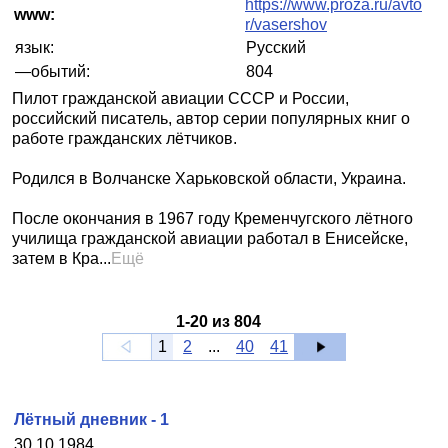
https://www.proza.ru/avto
www:
r/vasershov
язык:
Русский
—обытий:
804
Пилот гражданской авиации СССР и России,
российский писатель, автор серии популярных книг о
работе гражданских лётчиков.
Родился в Волчанске Харьковской области, Украина.
После окончания в 1967 году Кременчугского лётного
училища гражданской авиации работал в Енисейске,
затем в Кра...
Ещё
1
-
20
из
804
1
2
...
40
41
Лётный дневник - 1
30.10.1984