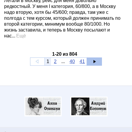
Летали в Москву, рейс для меня довольно
редкостный. У меня I категория, 60/800, а в Москву
надо вторую, хотя бы 45/600; правда, там уже с
полгода с тем курсом, который должен принимать по
второй категории, минимум вообще 80/1000. Но
жизнь заставила, и теперь в Москву посылают и
нас...
Ещё
1
-
20
из
804
1
2
...
40
41