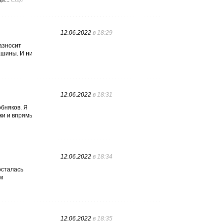
12.06.2022
в 18:29
азносит
ашины. И ни
12.06.2022
в 18:31
обняков. Я
ки и впрямь
12.06.2022
в 18:34
осталась
м
12.06.2022
в 18:35