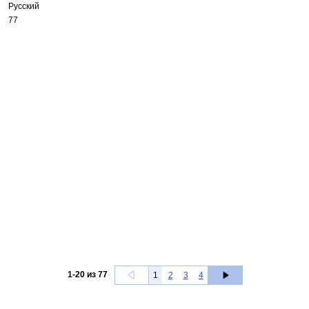
Русский
77
1
-
20
из
77
1
2
3
4