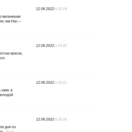
12.06.2022
в 18:19
е мальчишки
ю, как Наг,—
12.06.2022
в 18:20
остью красок,
ого
12.06.2022
в 18:22
хаки, в
 молодой
12.06.2022
в 18:26
ла дня по
а...
Ещё