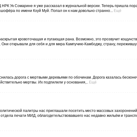
 НРК Ук Сомарине я уже рассказал в журнальной версии. Теперь пришла пор
шофёра по имени Кхуй Муй. Попал он к нам довольно странно...
Ещё
к раскрытая кровоточащая и пугающая рана. Возможно, это прозвучит кощунств
. Они открывали для себя и для мира Кампучию-Камбоджу, страну, пережившу
иснилась дорога с мертвыми деревьями по обочинам. Дорога казалась бесконе
ействительно мертвы. Их подпилили у основания,..
Ещё
олитической палитры нас приглашали посетить место массовых захоронений
отдела печати МИД, облагодетельствовавшего нас недавно жильём и транс