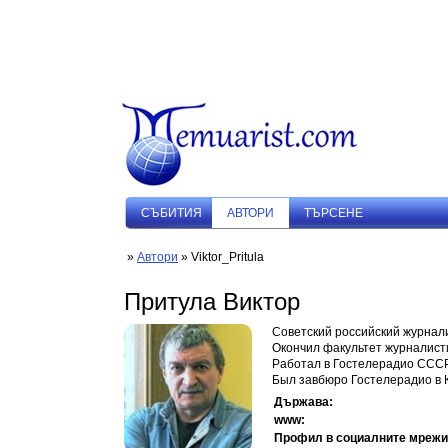
СЪБИТИЯ
АВТОРИ
ТЪРСЕНЕ
»
Автори
» Viktor_Pritula
Притула Виктор
Советский российский журнал
Окончил факультет журналисти
Работал в Гостелерадио СССР 
Был завбюро Гостелерадио в К
Държава:
www:
Профил в социалните мрежи