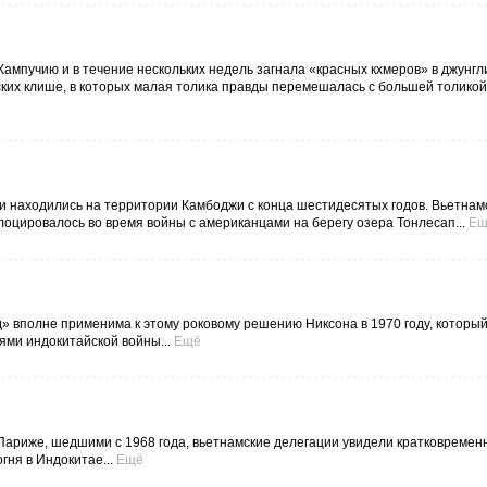
Кампучию и в течение нескольких недель загнала «красных кхмеров» в джунгл
ких клише, в которых малая толика правды перемешалась с большей толикой
сти находились на территории Камбоджи с конца шестидесятых годов. Вьетнам
лоцировалось во время войны с американцами на берегу озера Тонлесап...
Ещ
д» вполне применима к этому роковому решению Никсона в 1970 году, которы
ями индокитайской войны...
Ещё
ариже, шедшими с 1968 года, вьетнамские делегации увидели кратковременн
ня в Индокитае...
Ещё