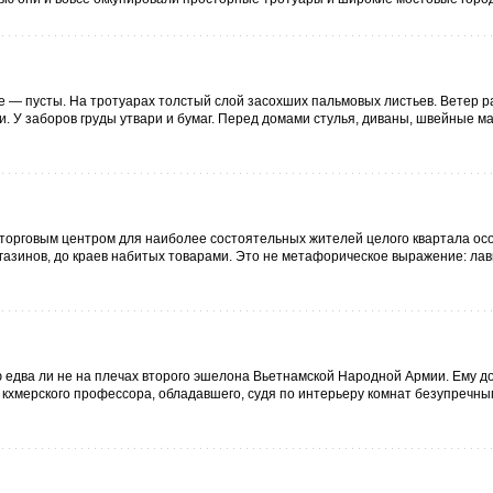
 — пусты. На тротуарах толстый слой засохших пальмовых листьев. Ветер р
. У заборов груды утвари и бумаг. Перед домами стулья, диваны, швейные м
м торговым центром для наиболее состоятельных жителей целого квартала ос
газинов, до краев набитых товарами. Это не метафорическое выражение: лав
два ли не на плечах второго эшелона Вьетнамской Народной Армии. Ему д
 кхмерского профессора, обладавшего, судя по интерьеру комнат безупречны