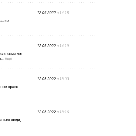
12.06.2022
в 14:18
льшие
12.06.2022
в 14:19
осле семи лет
..
Ещё
12.06.2022
в 18:03
лное право
12.06.2022
в 18:16
аться люди,
ё