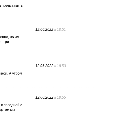
а представить
12.06.2022
в 18:51
енно, но им
ю три
12.06.2022
в 18:53
чной. А утром
12.06.2022
в 18:55
 в соседней с
портом мы