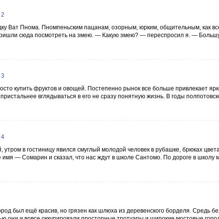
 2
ку Ват Пнома. Пномпеньским пацанам, озорным, юрким, общительным, как вс
 пришли сюда посмотреть на змею. — Какую змею? — переспросил я. — Большу
 3
осто купить фруктов и овощей. Постепенно рынок все больше привлекает ярк
ристальнее вглядываться в его не сразу понятную жизнь. В годы полпотовск
 4
 утром в гостиницу явился смуглый молодой человек в рубашке, брюках цвета 
 имя — Сомарин и сказал, что нас ждут в школе Сантомо. По дороге в школу
род был ещё красив, но грязен как шлюха из деревенского борделя. Средь бе
ью они и вовсе оккупировали просторные тротуары и широкие мостовые город