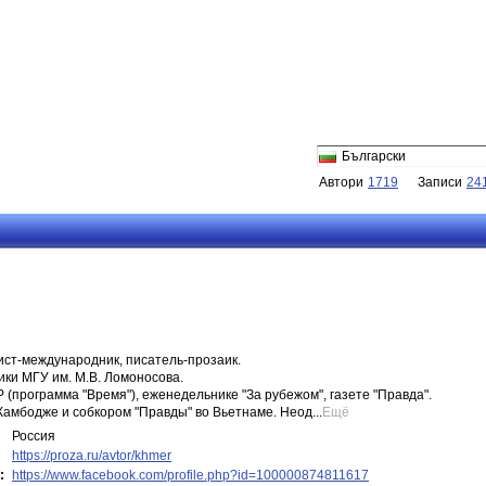
Български
Автори
1719
Записи
24
ист-международник, писатель-прозаик.
ки МГУ им. М.В. Ломоносова.
(программа "Время"), еженедельнике "За рубежом", газете "Правда".
амбодже и собкором "Правды" во Вьетнаме. Неод...
Ещё
Россия
https://proza.ru/avtor/khmer
:
https://www.facebook.com/profile.php?id=100000874811617