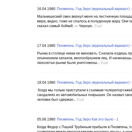
16.04.1980
Пномпень. Год Зеро (журнальный вариант) -
Мальчишеский смех вернул меня на лестничную площад
мира, видно, тоже не спалось в полуденную жару. Они
сказал самый бойкий. — Черную..
Ещё
17.04.1980
Пномпень. Год Зеро (журнальный вариант) -
Рынка в столице никак не миновать. Сначала ездишь пр
опьянением запахов, многообразием лиц. И начинаешь п
лихолетья рынки были уничтожены...
Ещё
18.04.1980
Пномпень. Год Зеро (журнальный вариант) -
.Когда мы только приступали к съемкам телерепортажей,
сандалиях из автомобильных покрышек. Он назвал свое
человек был сдержан...
Ещё
05.06.1980
Пномпень. Год Зеро Как это было - 1
Когда Федор с Пашей Трубиным прибыли в Пномпень, го
задворкам между многоэтажками носились крысы, а ноч