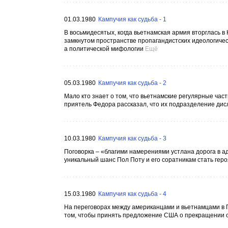
01.03.1980
Кампучия как судьба - 1
В восьмидесятых, когда вьетнамская армия вторглась в 
замкнутом пространстве пропагандистских идеологичес
а политической мифологии
Ещё
05.03.1980
Кампучия как судьба - 2
Мало кто знает о том, что вьетнамские регулярные ча
приятель Федора рассказал, что их подразделение дис
10.03.1980
Кампучия как судьба - 3
Поговорка – «благими намерениями устлана дорога в а
уникальный шанс Пол Поту и его соратникам стать геро
15.03.1980
Кампучия как судьба - 4
На переговорах между американцами и вьетнамцами в П
том, чтобы принять предложение США о прекращении ог