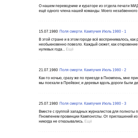
О нашем переводчике и кураторе из отдела печати МИД
ещё одного члена нашей команды. Моего незабвенного 
15.07.1980
Поля смерти. Кампучия Июль 1980 - 1
В этой стране и в этом городе всё воспринималось, ка
необыкновенно повезло. Каждый сюжет, как откровение
нулевых года...
Ещё
21.07.1980
Поля смерти. Кампучия Июль 1980 - 2
Как-то ночью, сразу же по приезде в Пномпень, мне пр
мы поехали в Прейвэнг, и деревья вдоль дороги были д
25.07.1980
Поля смерти. Кампучия Июль 1980 - 3
Вместе с группой западных журналистов для полноты п
Пномпенем провинции Кампонгспы. От приглашений из 
никогда не отказывались.
Ещё