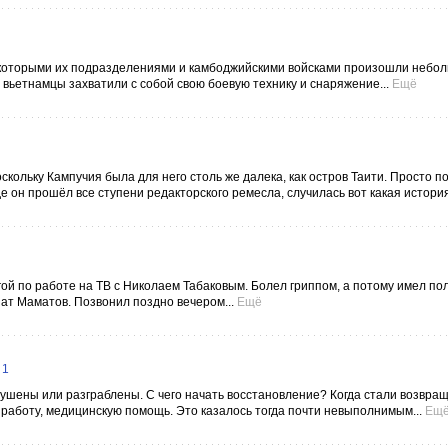
некоторыми их подразделениями и камбоджийскими войсками произошли небо
вьетнамцы захватили с собой свою боевую технику и снаряжение...
Ещё
 поскольку Кампучия была для него столь же далека, как остров Таити. Просто п
 он прошёл все ступени редакторского ремесла, случилась вот какая история.
егой по работе на ТВ с Николаем Табаковым. Болел гриппом, а потому имел по
ат Маматов. Позвонил поздно вечером...
Ещё
 1
шены или разграблены. С чего начать восстановление? Когда стали возвращ
 работу, медицинскую помощь. Это казалось тогда почти невыполнимым...
Ещ