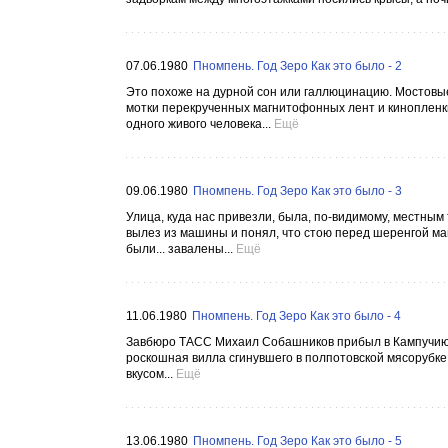
07.06.1980
Пномпень. Год Зеро Как это было - 2
Это похоже на дурной сон или галлюцинацию. Мостовые
мотки перекрученных магнитофонных лент и кинопленки
одного живого человека...
Ещё
09.06.1980
Пномпень. Год Зеро Как это было - 3
Улица, куда нас привезли, была, по-видимому, местны
вылез из машины и понял, что стою перед шеренгой ма
были... завалены...
Ещё
11.06.1980
Пномпень. Год Зеро Как это было - 4
Завбюро ТАСС Михаил Собашников прибыл в Кампучию е
роскошная вилла сгинувшего в полпотовской мясорубке
вкусом...
Ещё
13.06.1980
Пномпень. Год Зеро Как это было - 5