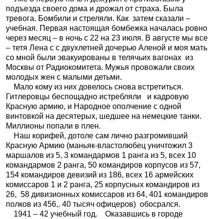
подъезда своего дома и дрожал от страха. Была
тревога. Бомбили и стреляли. Как
затем сказали –
учебная. Первая настоящая бомбежка началась ровно
через месяц – в ночь с 22 на 23 июля. В августе мы все
– тетя Лена с с двухлетней дочерью Аленой и моя мать
со мной были эвакуированы в телячьих вагонах
из
Москвы от Радиокомитета. Мужья провожали своих
молодых жен с малыми детьми.
Мало кому из них довелось снова встретиться.
Гитлеровцы беспощадно истребляли
и кадровую
Красную армию, и Народное ополчение с одной
винтовкой на десятерых, шедшее на немецкие танки.
Миллионы попали в плен.
Наш корифей, дотоле сам лично разгромивший
Красную Армию (маньяк-властолюбец уничтожил 3
маршалов из 5, 3 командармов 1 ранга из 5, всех 10
командармов 2 ранга, 50 командиров корпусов из 57,
154 командиров девизий из 186, всех 16 армейских
комиссаров 1 и 2 ранга, 25 корпусных командиров из
26,
58 дивизионных комиссаров из 64, 401 командиров
полков из 456,. 40 тысяч офицеров)
обосрался.
1941 – 42 учебный год.
Оказавшись в городе