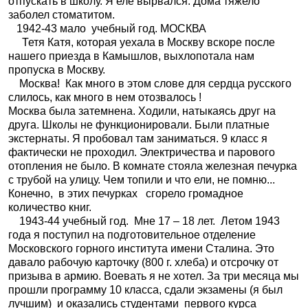
отпускать в школу. Я еле вырвался. Дома тяжело
заболел стоматитом.
1942-43 мало
учебный год. МОСКВА
Тетя Катя, которая уехала в Москву вскоре после
нашего приезда в Камышлов, выхлопотала нам
пропуска в Москву.
Москва!
Как много в этом слове для сердца русского
слилось, как много в нем отозвалось !
Москва была затемнена. Ходили, натыкаясь друг на
друга. Школы не функционировали. Были платные
экстернаты. Я пробовал там заниматься. 9 класс я
фактически не проходил. Электричества и парового
отопления не было. В комнате стояла железная печурка
с трубой на улицу. Чем топили и что ели, не помню...
Конечно,
в этих печурках
сгорело громадное
количество книг.
1943-44 учебный год.
Мне 17 – 18 лет.
Летом 1943
года я поступил на подготовительное отделение
Московского горного института имени Сталина. Это
давало рабочую карточку (800 г. хлеба) и отсрочку от
призыва в армию. Воевать я не хотел. За три месяца мы
прошли программу 10 класса, сдали экзамены (я был
лучшим)
и оказались студентами
первого курса