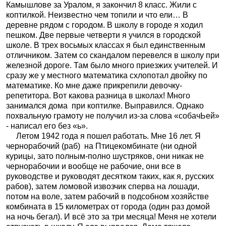
Камышлове за Уралом, я закончил 8 класс. Жили с
коптилкой. Неизвестно чем топили и что ели… В
деревне рядом с городом. В школу в городе я ходил
пешком. Две первые четверти я учился в городской
школе. В трех восьмых классах я был единственным
отличником. Затем со скандалом перевелся в школу при
железной дороге. Там было много приезжих учителей. И
сразу же у местного математика схлопотал двойку по
математике. Ко мне даже прикрепили девочку-
репетитора. Вот какова разница в школах! Много
занимался дома
при коптилке. Выправился. Однако
похвальную грамоту не получил из-за слова «собачЬей»
- написал его без «ь».
Летом 1942 года я пошел работать. Мне 16 лет. Я
чернорабочий (раб)
на Птицекомбинате (ни одной
курицы, зато полным-полно шустряков, они никак не
чернорабочии и вообще не рабочие, они все в
руководстве и руководят десятком таких, как я, русских
рабов), затем ломовой извозчик сперва на лошади,
потом на воле, затем рабочий в подсобном хозяйстве
комбината в 15 километрах от города (один раз домой
на ночь бегал). И всё это за три месяца! Меня не хотели