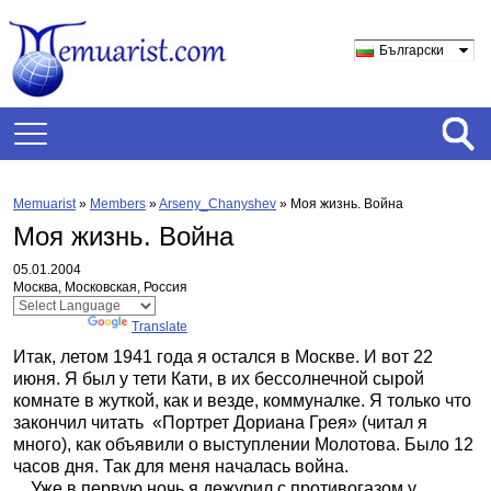
Български
Memuarist
»
Members
»
Arseny_Chanyshev
»
Моя жизнь. Война
Моя жизнь. Война
05.01.2004
Москва, Московская, Россия
Powered by
Translate
Итак, летом 1941 года я остался в Москве. И вот 22
июня. Я был у тети Кати, в их бессолнечной сырой
комнате в жуткой, как и везде, коммуналке. Я только что
закончил читать
«Портрет Дориана Грея» (читал я
много), как объявили о выступлении Молотова. Было 12
часов дня. Так для меня началась война.
Уже в первую ночь я дежурил с противогазом у