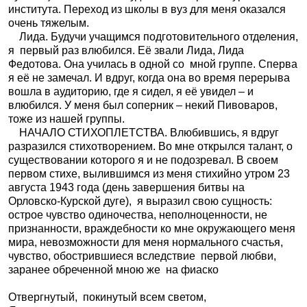
института. Переход из школы в вуз для меня оказался
очень тяжелым.
Лида. Будучи учащимся подготовительного отделения,
я
первый раз влюбился. Её звали Лида, Лида
Федотова. Она училась в одной со
мной группе. Сперва
я её не замечал. И вдруг, когда она во время перерыва
вошла в аудиторию, где я сидел, я её увидел – и
влюбился. У меня был соперник – некий Пивоваров,
тоже из нашей группы.
НАЧАЛО СТИХОПЛЕТСТВА. Влюбившись, я вдруг
разразился стихотворением. Во мне открылся талант, о
существовании которого я и не подозревал. В своем
первом стихе, вылившимся из меня стихийно утром 23
августа 1943 года (день завершения битвы на
Орловско-Курской дуге),
я выразил свою сущность:
острое чувство одиночества, неполноценности, не
признанности, враждебности ко мне окружающего меня
мира, невозможности для меня нормального счастья,
чувство, обострившиеся вследствие
первой любви,
заранее обреченной мною же
на фиаско
Отвергнутый,
покинутый всем светом,