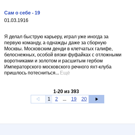
Сам о себе - 19
01.03.1916
Я делал быструю карьеру, играл уже иногда за
первую команду, а однажды даже за сборную
Москвы. Московским денди в клетчатых галифе,
белоснежных, особой вязки фуфайках с отложными
воротниками и золотом и расшитым гербом
Императорского московского речного яхт-клуба
пришлось потесниться...
Ещё
1
-
20
из
393
1
2
...
19
20