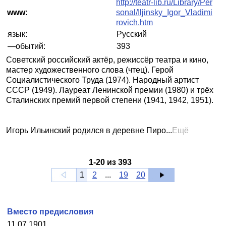
http://teatr-lib.ru/Library/Per
www:
sonal/Iljinsky_Igor_Vladimi
rovich.htm
язык:
Русский
—обытий:
393
Cоветский российский актёр, режиссёр театра и кино,
мастер художественного слова (чтец). Герой
Социалистического Труда (1974). Народный артист
СССР (1949). Лауреат Ленинской премии (1980) и трёх
Сталинских премий первой степени (1941, 1942, 1951).
Игорь Ильинский родился в деревне Пиро...
Ещё
1
-
20
из
393
1
2
...
19
20
Вместо предисловия
11.07.1901