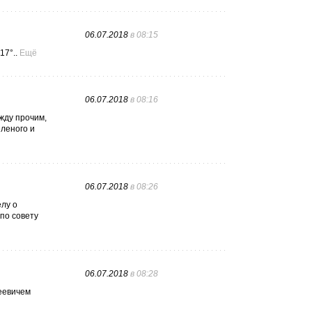
06.07.2018
в 08:15
17°..
Ещё
06.07.2018
в 08:16
ежду прочим,
еленого и
06.07.2018
в 08:26
елу о
по совету
06.07.2018
в 08:28
реевичем