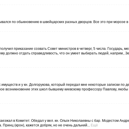
сывался по обыкновению в швейцарских разных дворцов. Все это при морозе в 
олучил приказание созвать Совет министров в четверг, 5 числа. Государь, м
 ему должно отдать справедливость, что он умеет выбирать людей, наприм., З
 имуществ и у кн. Долгорукова, который передал мне некоторые записки по д
ое возникновение этих школ бывшему киевскому профессору Павлову, якобы 
аезжал в Комитет. Обедал у вел. кн. Ольги Николаевны с бар. Модестом Анд
ринц (крон), кажется добряк, но не очень дальний...
Ещё