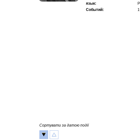
язык:
Р
Событий:
1
Сортувати за датою події