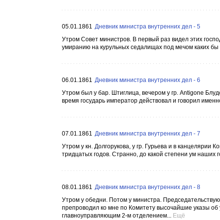
05.01.1861
Дневник министра внутренних дел - 5
Утром Совет министров. В первый раз видел этих госпо
умиранию на курульных седалищах под мечом каких бы т
06.01.1861
Дневник министра внутренних дел - 6
Утром был у бар. Штиглица, вечером у гр. Antigone Блу
время государь император действовал и говорил именно 
07.01.1861
Дневник министра внутренних дел - 7
Утром у кн. Долгорукова, у гр. Гурьева и в канцелярии 
тридцатых годов. Странно, до какой степени ум наших 
08.01.1861
Дневник министра внутренних дел - 8
Утром у обедни. Потом у министра. Председательствую
препроводил ко мне по Комитету высочайшие указы об у
главноуправляющим 2-м отделением...
Ещё