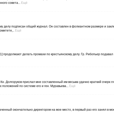
ного совета...
Ещё
ому делу подписан общий журнал. Он составлен в фолиантном размере и закл
омитете,..
Ещё
ts[1] продолжают делать промахи по крестьянскому делу. Гр. Рибопьер подавал
. Кн. Долгоруков прислал мне составленный им весьма удачно краткий очерк г
 положений по системе его и ген. Муравьева...
Ещё
наченный окончательно директором на мое место, в первый раз его занял в 