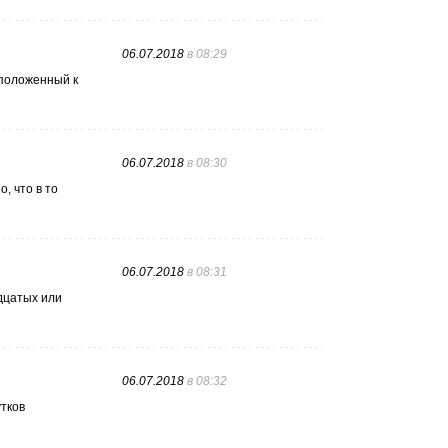
06.07.2018
в 08:29
сположенный к
06.07.2018
в 08:30
, что в то
06.07.2018
в 08:31
адцатых или
06.07.2018
в 08:32
утков