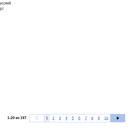
усский
97
1
-
20
из
197
1
2
3
4
5
6
7
8
9
10