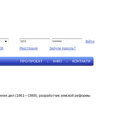
06
Реєстрація
Забули пароль?
ПРО ПРОЕКТ
IНФО
КОНТАКТИ
енних дел (1861—1868), разработчик земской реформы