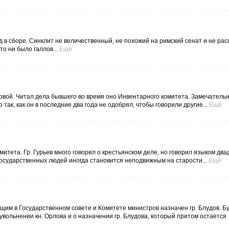
д в сборе. Синклит не величественный, не похожий на римский сенат и не ра
о ни было галлов...
Ещё
довой. Читал дела бывшего во время оно Инвентарного комитета. Замечательно
так, как он в последние два года не одобрял, чтобы говорили другие...
Ещё
Комитета. Гр. Гурьев много говорил о крестьянском деле, но говорил языком дв
государственных людей иногда становится неподвижным на старости...
Ещё
щим в Государственном совете и Комитете министров назначен гр. Блудов. Б
вольнении кн. Орлова и о назначении гр. Блудова, который притом остается