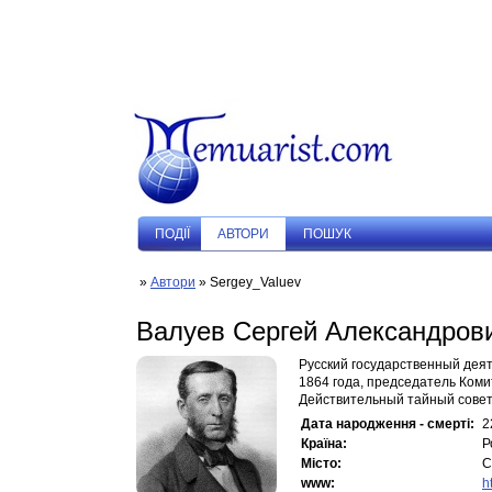
ПОДIЇ
АВТОРИ
ПОШУК
»
Автори
» Sergey_Valuev
Валуев Сергей Александров
Русский государственный дея
1864 года, председатель Коми
Действительный тайный советн
Дата народження - смерті:
2
Країна:
Р
Місто:
С
www:
h