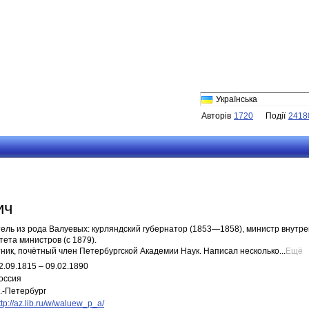
Українська
Авторів
1720
Події
2418
ич
тель из рода Валуевых: курляндский губернатор (1853—1858), министр внутр
тета министров (с 1879).
ик, почётный член Петербургской Академии Наук. Написал несколько...
Ещё
2.09.1815 – 09.02.1890
оссия
.-Петербург
ttp://az.lib.ru/w/waluew_p_a/