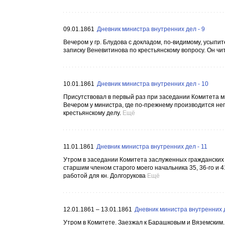
09.01.1861
Дневник министра внутренних дел - 9
Вечером у гр. Блудова с докладом, по-видимому, усыпит
записку Веневитинова по крестьянскому вопросу. Он ч
10.01.1861
Дневник министра внутренних дел - 10
Присутствовал в первый раз при заседании Комитета м
Вечером у министра, где по-прежнему производится н
крестьянскому делу.
Ещё
11.01.1861
Дневник министра внутренних дел - 11
Утром в заседании Комитета заслуженных гражданских 
старшим членом старого моего начальника 35, 36-го и 41-
работой для кн. Долгорукова
Ещё
12.01.1861 – 13.01.1861
Дневник министра внутренних д
Утром в Комитете. Заезжал к Барашковым и Вяземским.