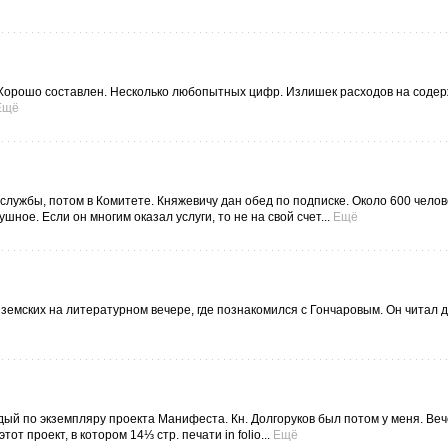
. Хорошо составлен. Несколько любопытных цифр. Излишек расходов на соде
Ещё
лужбы, потом в Комитете. Княжевичу дан обед по подписке. Около 600 челов
шное. Если он многим оказал услуги, то не на свой счет...
Ещё
земских на литературном вечере, где познакомился с Гончаровым. Он читал д
ждый по экземпляру проекта Манифеста. Кн. Долгоруков был потом у меня. Веч
 проект, в котором 14⅓ стр. печати in folio...
Ещё