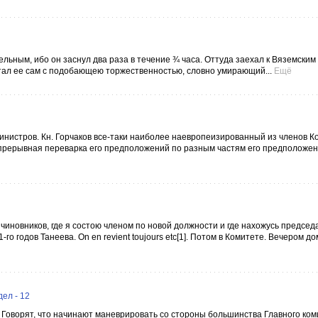
ельным, ибо он заснул два раза в течение ¾ часа. Оттуда заехал к Вяземским
итал ее сам с подобающею торжественностью, словно умирающий...
Ещё
инистров. Кн. Горчаков все-таки наиболее наевропеизированный из членов К
епрерывная переварка его предположений по разным частям его предположен
чиновников, где я состою членом по новой должности и где нахожусь председ
го годов Танеева. On en revient toujours etc[1]. Потом в Комитете. Вечером до
ел - 12
 Говорят, что начинают маневрировать со стороны большинства Главного ком