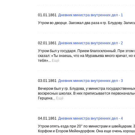
01.01.1861
Дневник министра внутренних дел - 1
Утром во дворце. Заезжал два раза к гр. Блудову. Запи
02.01.1861
Дневник министра внутренних дел - 2
Утром был у государя. Прием благосклонный. При этом п
сказал: «Ты знаешь, что на Муравьева много кричат, но
тебя»...
Ещё
03.01.1861
Дневник министра внутренних дел - 3
Вечером был у гр. Блудова, у министра государственных
воскресных школах. В них приписывается первоначальн
Герцена...
Ещё
04.01.1861
Дневник министра внутренних дел - 4
Утром опять езда при 20° по министрам и швейцарам. З
Корфом и Егором Мейендорфом. Она еще очень хороша. П