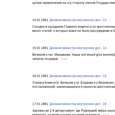
целию привлечения на эту сторону членов Государствен
14.01.1861
Дневник министра внутренних дел - 13
Сегодня в заседании Главного комитета по крестьянск
много статей, о которых вовсе не было рассуждаемо в К
15.01.1861
Дневник министра внутренних дел - 14
Вечером у ген. Муравьева. Наши soit disant gros bonne
записку государю...
Ещё
16.01.1861
Дневник министра внутренних дел - 15
Утром в Комитете. Вечером у гр. Блудова и у Вяземских
постановлений, заключающихся в проектах крестьянских
17.01.1861
Дневник министра внутренних дел - 16
Заезжал во 2-й департамент, где Рудницкий, вчера наз
кабинете, за моим столом, на моем седалище...
Ещё