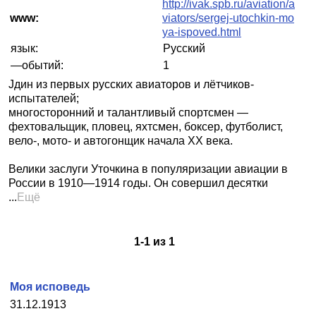
http://ivak.spb.ru/aviation/a
www:
viators/sergej-utochkin-mo
ya-ispoved.html
язык:
Русский
—обытий:
1
Jдин из первых русских авиаторов и лётчиков-
испытателей;
многосторонний и талантливый спортсмен —
фехтовальщик, пловец, яхтсмен, боксер, футболист,
вело-, мото- и автогонщик начала XX века.
Велики заслуги Уточкина в популяризации авиации в
России в 1910—1914 годы. Он совершил десятки
...
Ещё
1
-
1
из
1
Моя исповедь
31.12.1913