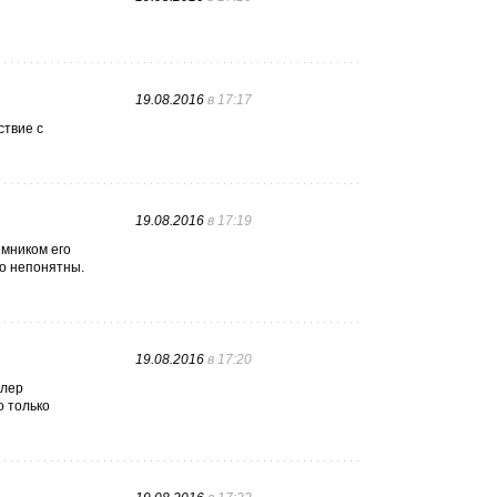
19.08.2016
в 17:17
ствие с
19.08.2016
в 17:19
емником его
о непонятны.
19.08.2016
в 17:20
олер
о только