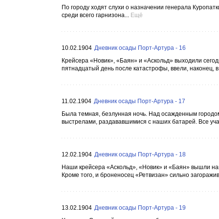
По городу ходят слухи о назначении генерала Куропат
среди всего гарнизона...
Ещё
10.02.1904
Дневник осады Порт-Артура - 16
Крейсера «Новик», «Баян» и «Аскольд» выходили сегодн
пятнадцатый день после катастрофы, ввели, наконец, в
11.02.1904
Дневник осады Порт-Артура - 17
Была темная, безлунная ночь. Над осажденным городо
выстрелами, раздававшимися с наших батарей. Все учащ
12.02.1904
Дневник осады Порт-Артура - 18
Наши крейсера «Аскольд», «Новик» и «Баян» вышли нав
Кроме того, и броненосец «Ретвизан» сильно загоражива
13.02.1904
Дневник осады Порт-Артура - 19