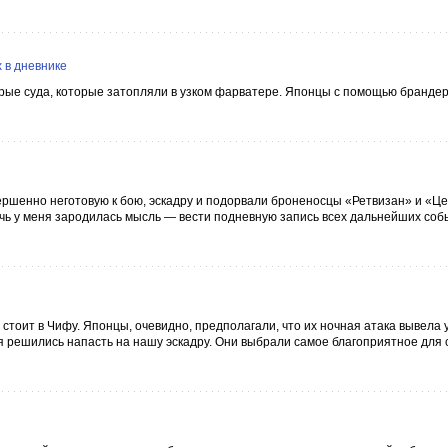
 в дневнике
ые суда, которые затопляли в узком фарватере. Японцы с помощью бранде
ершенно неготовую к бою, эскадру и подорвали броненосцы «Ретвизан» и «Ц
очь у меня зародилась мысль — вести подневную запись всех дальнейших соб
а стоит в Чифу. Японцы, очевидно, предполагали, что их ночная атака вывела у
ня решились напасть на нашу эскадру. Они выбрали самое благоприятное для 