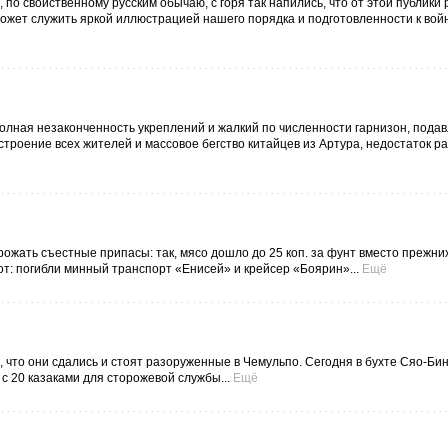
 по свойственному русским обычаю, с горя так напились, что от этой публик
ожет служить яркой иллюстрацией нашего порядка и подготовленности к войне
олная незаконченность укреплений и жалкий по численности гарнизон, пода
роение всех жителей и массовое бегство китайцев из Артура, недостаток ра
ожать съестные припасы: так, мясо дошло до 25 коп. за фунт вместо прежних
т: погибли минный транспорт «Енисей» и крейсер «Боярин»...
Ещё
 что они сдались и стоят разоруженные в Чемульпо. Сегодня в бухте Сяо-Би
с 20 казаками для сторожевой службы...
Ещё