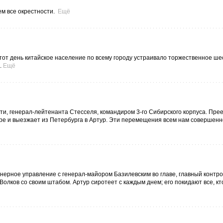
м все окрестности.
Ещё
этот день китайское население по всему городу устраивало торжественное ше
.
Ещё
ти, генерал-лейтенанта Стесселя, командиром 3-го Сибирского корпуса. Пре
ре и выезжает из Петербурга в Артур. Эти перемещения всем нам совершенн
енерное управление с генерал-майором Базилевским во главе, главный контр
олков со своим штабом. Артур сиротеет с каждым днем; его покидают все, кт