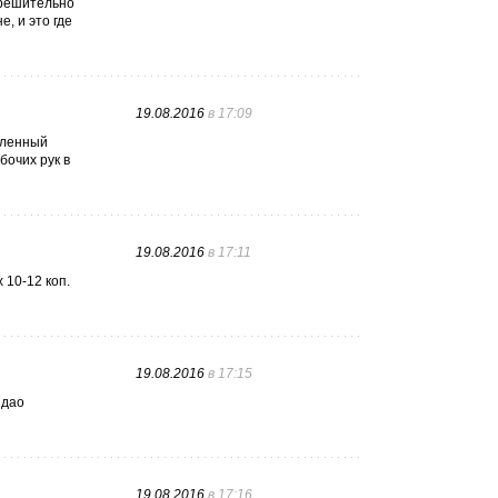
и решительно
, и это где
19.08.2016
в 17:09
вленный
бочих рук в
19.08.2016
в 17:11
 10-12 коп.
19.08.2016
в 17:15
ндао
19.08.2016
в 17:16