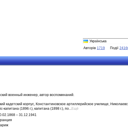
Українська
Авторів
1719
Події
2416
ский военный инженер, автор воспоминаний.
кий кадетский корпус, Константиновское артиллерийское училище, Николаев
-капитана (1896 г.), капитана (1898 г.), по...
Ещё
0.02.1868 – 31.12.1941
ранция
ариж