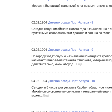
Морозит. Выпавший маленький снег покрыл тонким слое
02.02.1904
Дневник осады Порт-Артура - 8
Сегодня канун китайского Нового года. Обыкновенно в 
бумажными изображениями дракона и солнца во главе..
03.02.1904
Дневник осады Порт-Артура - 9
По городу ходят слухи о назначении коменданта крепос
называют генерал-лейтенанта Смирнова, который вско
Действительно, какой абсурд...
Ещё
04.02.1904
Дневник осады Порт-Артура - 10
Сегодня в 5 часов дня уехали в Харбин: областное инж
Михайлов со своими чиновниками и генерал-лейтенант В
может...
Ещё