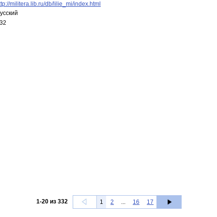
ttp://militera.lib.ru/db/lilie_mi/index.html
усский
32
1
-
20
из
332
1
2
...
16
17