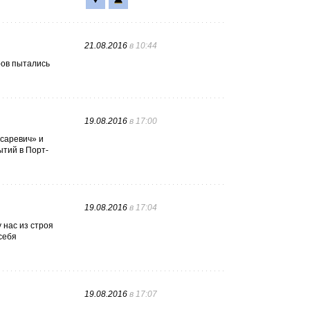
21.08.2016
в 10:44
ров пытались
19.08.2016
в 17:00
есаревич» и
ытий в Порт-
19.08.2016
в 17:04
 нас из строя
себя
19.08.2016
в 17:07