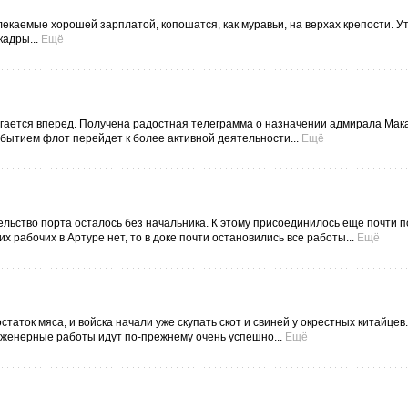
екаемые хорошей зарплатой, копошатся, как муравьи, на верхах крепости. У
адры...
Ещё
гается вперед. Получена радостная телеграмма о назначении адмирала Мак
ибытием флот перейдет к более активной деятельности...
Ещё
ельство порта осталось без начальника. К этому присоединилось еще почти 
их рабочих в Артуре нет, то в доке почти остановились все работы...
Ещё
таток мяса, и войска начали уже скупать скот и свиней у окрестных китайцев.
нженерные работы идут по-прежнему очень успешно...
Ещё