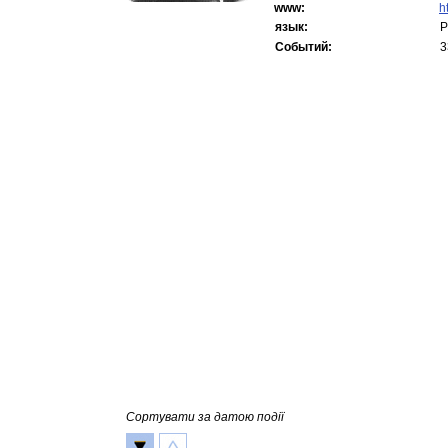
www:
h
язык:
Р
Событий:
3
Сортувати за датою події