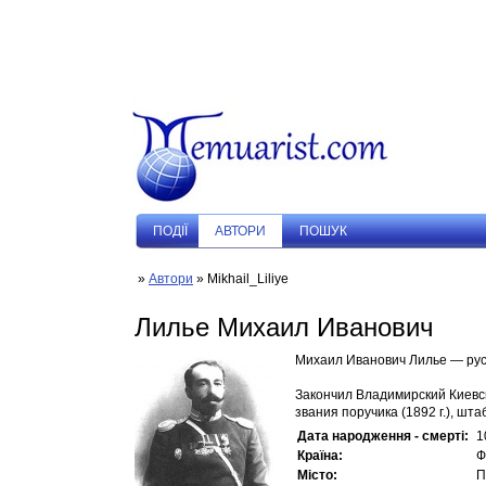
ПОДIЇ
АВТОРИ
ПОШУК
»
Автори
» Mikhail_Liliye
Лилье Михаил Иванович
Михаил Иванович Лилье — рус
Закончил Владимирский Киевс
звания поручика (1892 г.), штабс
Дата народження - смерті:
1
Країна:
Ф
Місто:
П