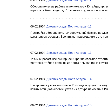
05.02.1904
Дневник осады Порт-Артура - 11
Оборонительные работы в полном ходу. Китайцы, привл
горизонте было видно до 15 военных судов японской эск
06.02.1904
Дневник осады Порт-Артура - 12
Постройка оборонительных сооружений быстро продви
командиром эскадры. Все питают надежду, что с его пр
07.02.1904
Дневник осады Порт-Артура - 13
Таким образом, все обширное и крайне сложное строит
бегство китайцев-рабочих из порта в Чифу. Так как русск
07.02.1904
Дневник осады Порт-Артура - 14
Настроение у всех тоскливое. В городе ощущается недос
всяких официальностей, уехал из Артура наместник. И
09.02.1904
Дневник осады Порт-Артура - 15