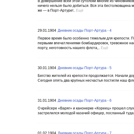
В довершение всей этой сутолоки многие из чиновников,
ничего нельзя было добиться. Вся эта бестолковщина м
же — в Порт-Артуре!..
Ещё
29.01.1904
Дневник осады Порт-Артура - 4
Первое время было особенно тяжелым для крепости. П
первыми впечатлениями бомбардировок, тревожное наст
порту, неготовность нашего флота,..
Ещё
30.01.1904
Дневник осады Порт-Артура - 5
Бегство жителей из крепости продолжается. Начали дор
Сегодня опять два крупных несчастья постигли наш фло
31.01.1904
Дневник осады Порт-Артура - 6
О крейсере «Варяг» и канонерке «Кореец» прошел слух,
застрелился молодой казачий офицер, посланный туда 
01.02.1904
Дневник осады Порт-Артура - 7