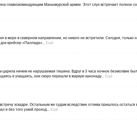
кина главнокомандующим Маньчжурской армии. Этот слух встречает полное со
я в море в северном направлении, но никого не встретили. Сегодня, только н
 док крейсер «Паллада»...
Ещё
м царила ничем не нарушаемая тишина. Вдруг в 3 часа ночное безмолвие бы
аясь и учащаясь, они скоро перешли в жаркую канонаду...
Ещё
стречу эскадре. Остальным же судам вследствие отлива пришлось остаться в
л и без того узкий проход...
Ещё