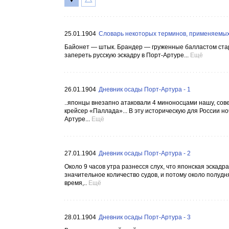
25.01.1904
Словарь некоторых терминов, применяемых
Байонет — штык. Брандер — груженные балластом стар
запереть русскую эскадру в Порт-Артуре...
Ещё
26.01.1904
Дневник осады Порт-Артура - 1
..японцы внезапно атаковали 4 миноносцами нашу, сов
крейсер «Паллада»... В эту историческую для России н
Артуре...
Ещё
27.01.1904
Дневник осады Порт-Артура - 2
Около 9 часов утра разнесся слух, что японская эскадр
значительное количество судов, и потому около полуд
время,..
Ещё
28.01.1904
Дневник осады Порт-Артура - 3