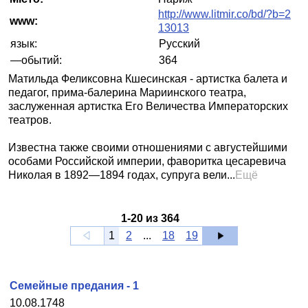
http://www.litmir.co/bd/?b=2
www:
13013
язык:
Русский
—обытий:
364
Матильда Феликсовна Кшесинская - артистка балета и
педагог, прима-балерина Мариинского театра,
заслуженная артистка Его Величества Императорских
театров.
Известна также своими отношениями с августейшими
особами Российской империи, фаворитка цесаревича
Николая в 1892—1894 годах, супруга вели...
Ещё
1
-
20
из
364
1
2
...
18
19
Семейные предания - 1
10.08.1748