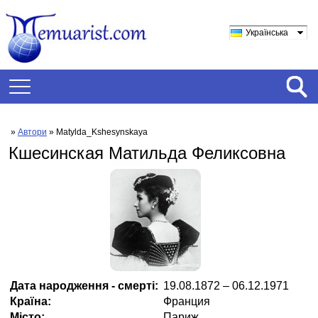
Українська
»
Автори
» Matylda_Kshesynskaya
Кшесинская Матильда Феликсовна
Дата народження - смерті:
19.08.1872 – 06.12.1971
Країна:
Франция
Місто:
Париж