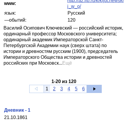
http://az.lib.ru/k/kljuchewski
www:
j_w_o/
язык:
Русский
—обытий:
120
Василий Осипович Ключевский — российский историк,
ординарный профессор Московского университета;
ординарный академик Императорской Санкт-
Петербургской Академии наук (сверх штата) по
истории и древностям русским (1900), председатель
Императорского Общества истории и древностей
российских при Московск...
Ещё
1
-
20
из
120
1
2
3
4
5
6
Дневник - 1
21.10.1861