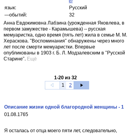
e/
язык:
Русский
—обытий:
32
Анна Евдокимовна Лабзина (урожденная Яковлева, в
первом замужестве - Карамышева) -- русская
мемуаристка, одно время (пять лет) жила в семье М. М.
Хераскова. "Воспоминания" обнаружены через много
лет после смерти мемуаристки. Впервые
опубликованы в 1903 г. Б. Л. Модзалевским в "Русской
Старине".
Ещё
1
-
20
из
32
1
2
Описание жизни одной благородной женщины - 1
01.08.1765
Я осталась от отца моего пяти лет, следовательно,