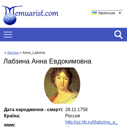
Українська
»
Автори
» Anna_Labzina
Лабзина Анна Евдокимовна
Дата народження - смерті:
28.11.1758
Країна:
Россия
http://az.lib.ru/l/labzina_a_
www: