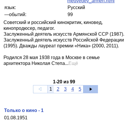
medvedev_armen.html
язык:
Русский
—обытий:
99
Советский и российский кинокритик, киновед,
кинопродюсер, педагог.
Заслуженный деятель искусств Армянской ССР (1987).
Заслуженный деятель искусств Российской Федерации
(1995). Дважды лауреат премии «Ника» (2000, 2011).
Родился 28 мая 1938 года в Москве в семье
архитектора Николая Степа...
Ещё
1
-
20
из
99
1
2
3
4
5
Только о кино - 1
01.08.1951