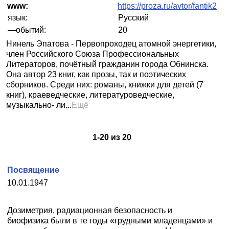
www:
https://proza.ru/avtor/fantik2
язык:
Русский
—обытий:
20
Нинель Эпатова - Первопроходец атомной энергетики,
член Российского Союза Профессиональных
Литераторов, почётный гражданин города Обнинска.
Она автор 23 книг, как прозы, так и поэтических
сборников. Среди них: романы, книжки для детей (7
книг), краеведческие, литературоведческие,
музыкально- ли...
Ещё
1
-
20
из
20
Посвящение
10.01.1947
Дозиметрия, радиационная безопасность и
биофизика были в те годы «грудными младенцами» и