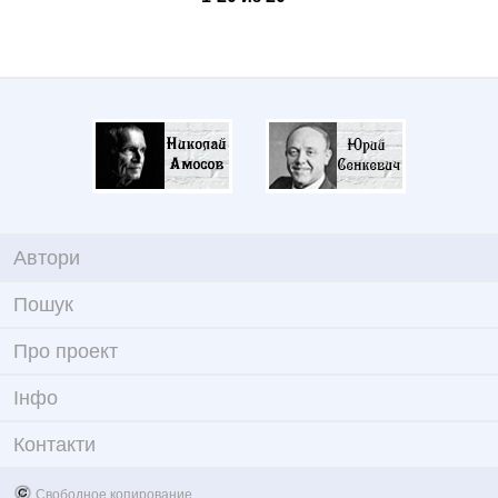
Автори
Пошук
Про проект
Iнфо
Контакти
Свободное копирование