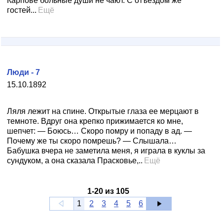
Карпове больные души не чают. С отъездом же
гостей...
Ещё
Люди - 7
15.10.1892
Ляля лежит на спине. Открытые глаза ее мерцают в
темноте. Вдруг она крепко прижимается ко мне,
шепчет: — Боюсь… Скоро помру и попаду в ад. —
Почему же ты скоро помрешь? — Слышала…
Бабушка вчера не заметила меня, я играла в куклы за
сундуком, а она сказала Прасковье,..
Ещё
1
-
20
из
105
1
2
3
4
5
6