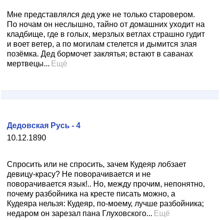
Мне представлялся дед уже не только старовером.
По ночам он неслышно, тайно от домашних уходит на
кладбище, где в голых, мерзлых ветлах страшно гудит
и воет ветер, а по могилам стелется и дымится злая
позёмка. Дед бормочет заклятья; встают в саванах
мертвецы...
Ещё
Дедовская Русь - 4
10.12.1890
Спросить или не спросить, зачем Кудеяр лобзает
девицу-красу? Не поворачивается и не
поворачивается язык!.. Но, между прочим, непонятно,
почему разбойника на кресте писать можно, а
Кудеяра нельзя: Кудеяр, по-моему, лучше разбойника;
недаром он зарезал пана Глуховского...
Ещё