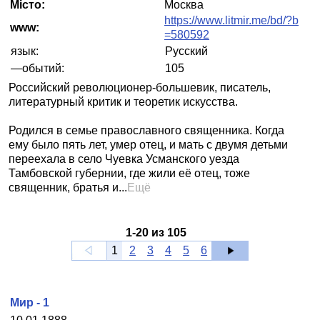
Місто:
Москва
https://www.litmir.me/bd/?b
www:
=580592
язык:
Русский
—обытий:
105
Российский революционер-большевик, писатель,
литературный критик и теоретик искусства.
Родился в семье православного священника. Когда
ему было пять лет, умер отец, и мать с двумя детьми
переехала в село Чуевка Усманского уезда
Тамбовской губернии, где жили её отец, тоже
священник, братья и...
Ещё
1
-
20
из
105
1
2
3
4
5
6
Мир - 1