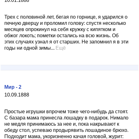
10.01.1888
Трех с половиной лет, бегая по горнице, я ударился о
печную дверцу и проломил голову: спустя несколько
месяцев опрокинул на себя кружку с кипятком и
обжог локоть; пометки остались на всю жизнь. Об
этих случаях узнал я от старших. Не запомнил я в эти
годы ни одной зимы...
Ещё
Мир - 2
10.09.1888
Простые игрушки впрочем тоже чего-нибудь да стоят.
С базара мама принесла лошадку в подарок. Нимало
не медля принимаюсь за нее и, пока накрывают к
обеду стол, успеваю продырявить лошадиное брюхо.
Подходит мама, укоризненно качая головой, журит: