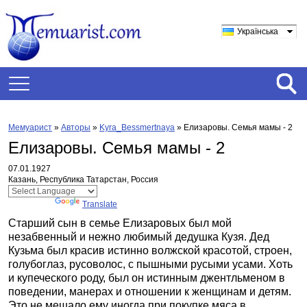
Українська
Мемуарист
»
Авторы
»
Kyra_Bessmertnaya
»
Елизаровы. Семья мамы - 2
Елизаровы. Семья мамы - 2
07.01.1927
Казань, Республика Татарстан, Россия
Powered by
Translate
Старший сын в семье Елизаровых был мой
незабвенный и нежно любимый дедушка Кузя. Дед
Кузьма был красив истинно волжской красотой, строен,
голубоглаз, русоволос, с пышными русыми усами. Хоть
и купеческого роду, был он истинным джентльменом в
поведении, манерах и отношении к женщинам и детям.
Это не мешало ему иногда при покупке мяса в