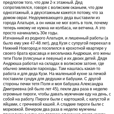
предлогом того, что дом 2-х этажный. Дед
сопротивлялся, говоря с волжским оканьем, что дом
одноэтажный, а двухэтажным кажется потому, что за
домом овраг. Недоумевающего деда выставили из
города Алатыря, а он никак не мог взять в толк, почему
теперь никому не нужна ни колбаса, ни ветчина. А это
просто начинались 30е годы.
Изгнанный из родного Алатыря, и лишенный работы (а
было ему уже 47-48 лет), дед Кузя с супругой переехал в
Нижний Новгород и поселился в крохотной квартире у
своего брата красавца и весельчака Андрюши, его жены
тети Поли (плясуньи и певуньи) и их двоих детей. Дядя
Андрюша работал на складах в волжском затоне, где
обычно зимовали пароходы. Там нашлась какая-то
работа и для деда Кузи. На маленькой кухне за печкой
поставили сундук для дедушки и бабушки. С другой
стороны печки тетя Поля и моя бабушка Александра
Дмитриевна (ей было лет 45), пекли два раза в неделю
огромные пироги, чтобы давать мужчинам еду на день, с
собой на работу. Пироги были с картошкой, с капустой и
яйцами, с гречневой кашей. А сладкие пироги были с
морковкой. Вечером два раза в неделю мужчины