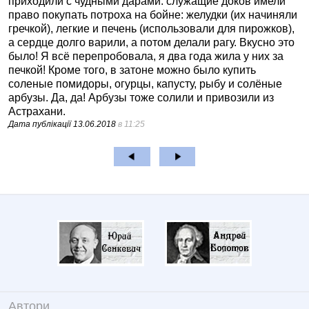
приходили с чудными дарами: служащие доков имели
право покупать потроха на бойне: желудки (их начиняли
гречкой), легкие и печень (использовали для пирожков),
а сердце долго варили, а потом делали рагу. Вкусно это
было! Я всё перепробовала, я два года жила у них за
печкой! Кроме того, в затоне можно было купить
соленые помидоры, огурцы, капусту, рыбу и солёные
арбузы. Да, да! Арбузы тоже солили и привозили из
Астрахани.
Дата публікації
13.06.2018
в 11:25
Автори