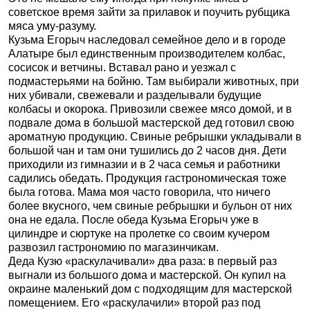
советское время зайти за прилавок и поучить рубщика
мяса уму-разуму.
Кузьма Егорыч наследовал семейное дело и в городе
Алатыре был единственным производителем колбас,
сосисок и ветчины. Вставал рано и уезжал с
подмастерьями на бойню. Там выбирали животных, при
них убивали, свежевали и разделывали будущие
колбасы и окорока. Привозили свежее мясо домой, и в
подвале дома в большой мастерской дед готовил свою
ароматную продукцию. Свиные ребрышки укладывали в
большой чан и там они тушились до 2 часов дня. Дети
приходили из гимназии и в 2 часа семья и работники
садились обедать. Продукция гастрономическая тоже
была готова. Мама моя часто говорила, что ничего
более вкусного, чем свиные ребрышки и бульон от них
она не едала. После обеда Кузьма Егорыч уже в
цилиндре и сюртуке на пролетке со своим кучером
развозил гастрономию по магазинчикам.
Деда Кузю «раскулачивали» два раза: в первый раз
выгнали из большого дома и мастерской. Он купил на
окраине маленький дом с подходящим для мастерской
помещением. Его «раскулачили» второй раз под