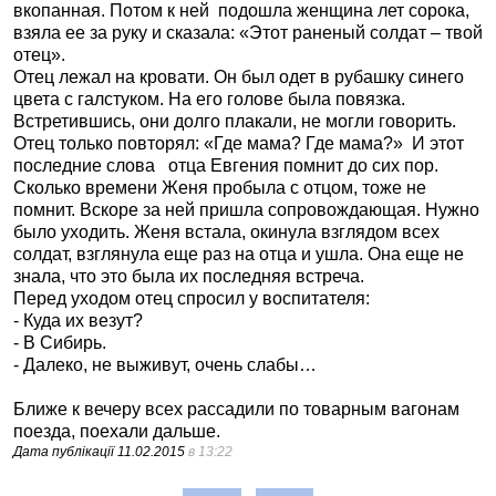
вкопанная. Потом к ней подошла женщина лет сорока,
взяла ее за руку и сказала: «Этот раненый солдат – твой
отец».
Отец лежал на кровати. Он был одет в рубашку синего
цвета с галстуком. На его голове была повязка.
Встретившись, они долго плакали, не могли говорить.
Отец только повторял: «Где мама? Где мама?» И этот
последние слова отца Евгения помнит до сих пор.
Сколько времени Женя пробыла с отцом, тоже не
помнит. Вскоре за ней пришла сопровождающая. Нужно
было уходить. Женя встала, окинула взглядом всех
солдат, взглянула еще раз на отца и ушла. Она еще не
знала, что это была их последняя встреча.
Перед уходом отец спросил у воспитателя:
- Куда их везут?
- В Сибирь.
- Далеко, не выживут, очень слабы…
Ближе к вечеру всех рассадили по товарным вагонам
поезда, поехали дальше.
Дата публікації
11.02.2015
в 13:22