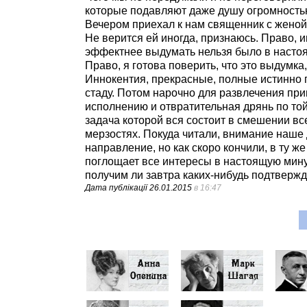
которые подавляют даже душу огромностью с
Вечером приехал к нам священник с женой,
Не верится ей иногда, признаюсь. Право, и
эффектнее выдумать нельзя было в настоя
Право, я готова поверить, что это выдумк
Иннокентия, прекрасные, полные истинно 
стаду. Потом нарочно для развлечения при
исполнению и отвратительная дрянь по той
задача которой вся состоит в смешении все
мерзостях. Покуда читали, внимание наше 
направление, но как скоро кончили, в ту ж
поглощает все интересы в настоящую минут
получим ли завтра каких-нибудь подтверж
Дата публікації
26.01.2015
в 16:47