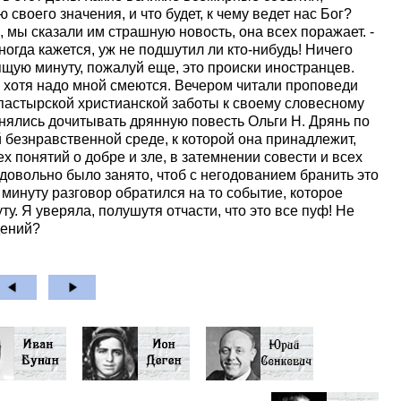
воего значения, и что будет, к чему ведет нас Бог?
 мы сказали им страшную новость, она всех поражает. -
ногда кажется, уж не подшутил ли кто-нибудь! Ничего
щую минуту, пожалуй еще, это происки иностранцев.
а, хотя надо мной смеются. Вечером читали проповеди
пастырской христианской заботы к своему словесному
нялись дочитывать дрянную повесть Ольги Н. Дрянь по
 безнравственной среде, к которой она принадлежит,
х понятий о добре и зле, в затемнении совести и всех
довольно было занято, чтоб с негодованием бранить это
е минуту разговор обратился на то событие, которое
у. Я уверяла, полушутя отчасти, что это все пуф! Не
дений?