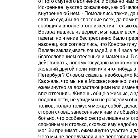
от того смутного волнения, и странно нам
Искреннее чувство сожаления, как об чело
внутренне об нем. - Помолились также, да 
святые судьбы во спасение всех, да помил
сообщили вполне этого известия, только о
Возвратившись из церкви, мы нашли всех 
газеты, но чтение беспрестанно было пре
наконец, все согласились, что Константин
Велели закладывать лошадей, и в 4 часа 
благословением отесеньки и маменьки. В 
действовать, новому государю можно мног
желаний другой политики или что-нибудь в 
Петербург? Словом сказать, необходимо Ко
Как жаль, что мы не в Москве; конечно, ин
ежеминутно за возрастающими или изменя
впечатления!.. Живешь общею жизнью, а зд
подробности, не увидим и не разделим об
толков; только толкуем между собой, дел
сторон слова, занесенные к нам из общей жи
больно, что особенно сестры лишены этого
спокойным и столько, сколько ему надобно 
мог бы принимать ежеминутно участие и да
Чего мы не передумали и не переговорили 