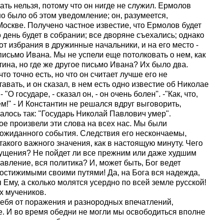
ть нельзя, потому что он нигде не служил. Ермолов
но было об этом уведомление; он, разумеется,
Москве. Получено частное известие, что Ермолов будет
о день будет в собрании; все дворяне съехались; однако
от избрания в дружинные начальники, и на его место -
письмо Ивана. Мы не успели еще потолковать о нем, как
ина, но где же другое письмо Ивана? Их было два.
то точно есть, но что он считает лучше его не
тавать, и он сказал, в нем есть одно известие об Николае
О государе, - сказал он, - он очень болен". -"Как, что,
ем!" - И Константин не решался вдруг выговорить,
алось так: "Государь Николай Павлович умер".
рое произвели эти слова на всех нас. Мы были
ожиданного события. Следствия его нескончаемы,
такого важного значения, как в настоящую минуту. Чего
 смущения? Не пойдет ли все прежним или даже худшим
авление, вся политика? И, может быть, Бог ведет
постижимыми своими путями! Да, на Бога вся надежда,
Ему, а сколько молятся усердно по всей земле русской!
х мучеников.
ебя от поражения и разнородных впечатлений,
е. И во время обедни не могли мы освободиться вполне