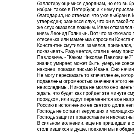
баллотирующимися дворянам, но его выбра
избран также в Петербург, и к нему присла
благодарил, но отвечал, что уже выбран в 
утвержден; разнесся слух, что он в такой-т
же слух оказался ложным. Иван отказался 
князь Леонид Голицын. Вот что заключало 
отесенька или маменька спросили Констант
Константин смутился, замялся, признался, ч
показывать. Разумеется, стали к нему прис
Павловиче. - "Каком Николае Павловиче?" - "
значит, умирает, может быть, умер, не совс
наконец, показал письмо Ивана. Оно начин
Не могу пересказать то впечатление, кото
подавлены огромностью значения этого не
неисследимы. Никогда не могло оно иметь 
ждать, что будет, как пройдет эта минута
порядком, или вдруг переменится все напр
Россию к исполнению ее святого долга не
Господь не оставит верующих и молящихся 
Господь защитит православие и несчастны
В сильном волнении, еще не пришедши в с
столпившихся в душе, поехали мы к обедн