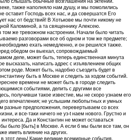
 было слышать обычные возглашения на эктении.
веке, также наполняло нам душу, и мы помолились
не оставит Господь всех нас, и да совершатся Его
ует нас от бедствий! В Хотькове мы почти никому не
дной Каломиной, а та священнику Алексею.
в том же тревожном настроении. Начали было читать
рываемо разговорами все об одном и том же предмете;
у необходимо ехать немедленно, и он решился также.
перед обедом он выехал, сопровождаемый
самом деле, может быть, теперь единственная минута
ое высказать, написать адрес с изъявлением общих
этом роде. Может быть, надобно съездить будет в
нстантину быть в Москве и следить за ходом событий.
тереснее времени не может быть в городе следить
ющимися событиями, делить с другими все
есь, получивши такое известие, мы не скоро узнаем его
щего впечатления; не услышим любопытных и умных
аем разные предположения, перевертываем со всех
зни, и все-таки ничего не уз-t наем нового. Грустно и
 интереса. Да и Константин не может оставаться
бы было [быть] в Москве. А если б мы были все там, он
же иметь влияние на других.
в этот день! Какие великие всемирные события,