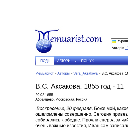
Україн
Авторів
1
ПОДIЇ
АВТОРИ
ПОШУК
Мемуарист
»
Авторы
»
Vera_Aksakova
»
В.С. Аксакова. 1
В.С. Аксакова. 1855 год - 11
20.02.1855
Абрамцево, Московская, Россия
Воскресенье, 20 февраля.
Боже мой, како
ошеломлены совершенно. Сегодня привезли
собирались к обедне. Прочли сперва за ча
очень важные известия, Иван сам записал