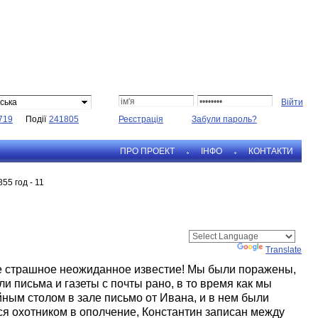
ська
719
Події
241805
Реєстрація
Забули пароль?
ПРО ПРОЕКТ
IНФО
КОНТАКТИ
855 год - 11
Powered by
Translate
е страшное неожиданное известие! Мы были поражены,
 письма и газеты с почты рано, в то время как мы
йным столом в зале письмо от Ивана, и в нем были
ся охотником в ополчение, Константин записан между