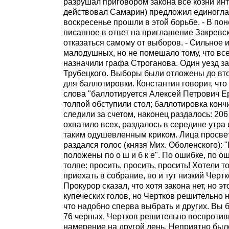
разрушал приговором закона все козни инт
действовал Самарин) предложил единогла
воскресенье прошли в этой борьбе. - В по
писанное в ответ на приглашение Закревск
отказаться самому от выборов. - Сильное 
малодушных, но не помешало тому, что вс
назначили графа Строганова. Один уезд за
Трубецкого. Выборы были отложены до вто
для баллотировки. Константин говорит, чт
слова "баллотируется Алексей Петрович Е
толпой обступили стол; баллотировка конч
следили за счетом, наконец раздалось: 20
охватило всех, раздалось в середине утра 
таким одушевленным криком. Лица просвет
раздался голос (князя Мих. Оболенского):
положены по о ш и б к е". По ошибке, по ош
толпе: просить, просить, просить! Хотели 
приехать в собрание, но и тут низкий Чертко
Прокурор сказал, что хотя закона нет, но э
купеческих голов, но Чертков решительно н
что надобно сперва выбрать и других. Вы
76 черных. Чертков решительно воспротив
намерение на другой день. Неприятно было