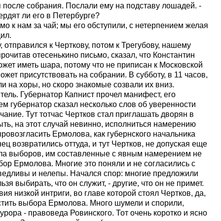
я после собрания. Послали ему на подставу лошадей. -
рдят ли его в Петербурге?
мо к нам за чай; мы его обступили, с нетерпением желая
ил.
 отправился к Черткову, потом к Трегубову, нашему
рочитав отесенькино письмо, сказал, что Константин
 может иметь шара, потому что не приписан к Московской
ожет присутствовать на собрании. В субботу, в 11 часов,
и на хоры, но скоро знакомые созвали их вниз.
ель. Губернатор Капнист прочел манифест, его
м губернатор сказал несколько слов об уверенности
лчание. Тут тотчас Чертков стал приглашать дворян в
ыть, на этот случай невинно, исполниться намерению
провозгласить Ермолова, как губернского начальника
ец возвратились оттуда, и тут Чертков, не допуская еще
ла выборов, им составленные с явным намерением не
ыбор Ермолова. Многие это поняли и не согласились с
ведливы и нелепы. Начался спор: многие предложили
зя выбирать, что он служит, - другие, что он не примет.
я низкой интриги, во главе которой стоял Чертков, да,
устить выбора Ермолова. Много шумели и спорили,
ора - правоведа Ровинского. Тот очень коротко и ясно