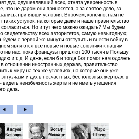
ят дух, одушевлявший всех, отнята уверенность в
е, что не даром они приносятся, а за святое дело, за
азались, принявши условия. Впрочем, конечно, нам не
т таких уступок, на которые даже и наше правительство
я согласиться. Но и тут чего можно ожидать? Мы будем
по свидетельству всех авторитетов, самую невыгодную;
 будем с первой же минуты отступить и внести войну в
 днем являются все новые и новые союзники к нашим
ротив нас, пока французы пришлют 100 тысяч в Польшу
ию и т. д. И даже, если б и тогда Бог помог нам одолеть
, в отношении иностранных держав, правительство
ить к миру на тех же условиях, на которые они уже
 энтузиазм и дух в несчастных, бесполезных жертвах, в
- видеть неизбежность жертв и не иметь утешения
ого дела.