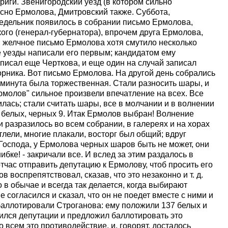
риги. Звенигородский уезд (в котором сильно
сно Ермолова, Дмитровский также. Суббота,
недельник появилось в собрании письмо Ермолова,
ого (генерал-губернатора), впрочем друга Ермолова,
и желчное письмо Ермолова хотя смутило несколько
е уезды написали его первым; кандидатом ему
писал еще Черткова, и еще один на случай записал
рника. Вот письмо Ермолова. На другой день собрались
о минута была торжественная. Стали разносить шары, и
рмолов" сильное произвели впечатление на всех. Все
илась; стали считать шары, все в молчании и в волнении
6 белых, черных 9. Итак Ермолов выбран! Волнение
и разразилось во всем собрании, в галереях и на хорах
лели, многие плакали, восторг был общий; вдруг
 "Господа, у Ермолова черных шаров быть не может, они
ибке! - закричали все. И вслед за этим раздалось в
тотчас отправить депутацию к Ермолову, чтоб просить его
в воспрепятствовал, сказав, что это незаконно и т. д.
то в обычае и всегда так делается, когда выбирают
е согласился и сказал, что он не поедет вместе с ними и
 баллотировали Строганова: ему положили 137 белых и
ился депутации и предложил баллотировать это
 всем это противодействие, и, говорят, досталось