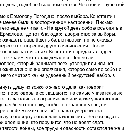
тить дела, надобно было покориться. Чертков и Трубецкой
ьмо к Ермолову Погодина, после выбора. Константин
 не менее были в восторженном настроении. Письмо
ы его еще не читали. - На другой день собралось опять в
Ермолова, где тот, благодаря дворянство за выборы,
ее ожидал в самый день баллотировки, но не ожидал
стерегся повторения другого изъявления. После
 к нему расписаться. Константин предлагал адрес, -
е; не знаем, что-то там делается. Пошло ли
вопрос, который занимает всех: утвердит ли или нет
оживил значение ополчения, которое само по себе не
 него смотрят, как на удвоенный рекрутский набор, в
уть душу из всякого живого дела, как говорит
дутся переговоры и соглашаются на самые унизительные
уже согласились на ограничение или даже уничтожение
елал было оговорку, чтобы, по крайней мере, не
mpereur de Russie chez lui" (права суверенитета
ельную оговорку согласились исключить. Чего же ждать
и ополчении! Кто поручится, что не велят сдать
 тягости войны, все труды и опасности остаются те же и