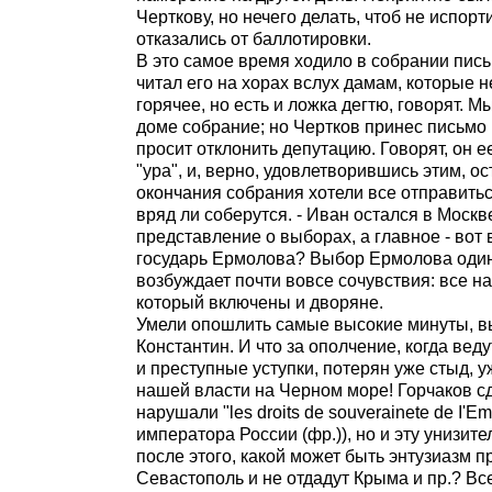
Черткову, но нечего делать, чтоб не испор
отказались от баллотировки.
В это самое время ходило в собрании пис
читал его на хорах вслух дамам, которые
горячее, но есть и ложка дегтю, говорят. М
доме собрание; но Чертков принес письмо 
просит отклонить депутацию. Говорят, он 
"ура", и, верно, удовлетворившись этим, о
окончания собрания хотели все отправиться
вряд ли соберутся. - Иван остался в Москв
представление о выборах, а главное - вот 
государь Ермолова? Выбор Ермолова один 
возбуждает почти вовсе сочувствия: все на
который включены и дворяне.
Умели опошлить самые высокие минуты, вын
Константин. И что за ополчение, когда ве
и преступные уступки, потерян уже стыд, 
нашей власти на Черном море! Горчаков сд
нарушали "les droits de souverainete de I'E
императора России (фр.)), но и эту унизит
после этого, какой может быть энтузиазм пр
Севастополь и не отдадут Крыма и пр.? Все