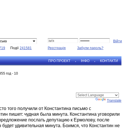
ська
719
Події
241581
Реєстрація
Забули пароль?
ПРО ПРОЕКТ
IНФО
КОНТАКТИ
855 год - 10
Powered by
Translate
то того получили от Константина письмо с
тин пишет: чудная была минута. Константина уговорили
 предложение послать депутацию к Ермолову, после
о будет удивительная минута. Боимся, что Константин не