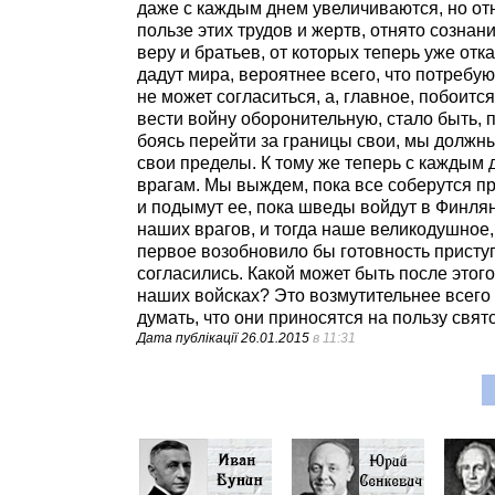
даже с каждым днем увеличиваются, но отн
пользе этих трудов и жертв, отнято сознани
веру и братьев, от которых теперь уже отк
дадут мира, вероятнее всего, что потребую
не может согласиться, а, главное, побоитс
вести войну оборонительную, стало быть, 
боясь перейти за границы свои, мы должны
свои пределы. К тому же теперь с каждым
врагам. Мы выждем, пока все соберутся п
и подымут ее, пока шведы войдут в Финлянд
наших врагов, и тогда наше великодушное
первое возобновило бы готовность приступ
согласились. Какой может быть после этого
наших войсках? Это возмутительнее всего 
думать, что они приносятся на пользу свят
Дата публікації
26.01.2015
в 11:31