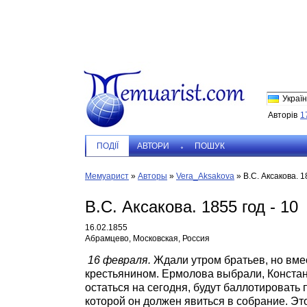
Україн
Авторів
1
ПОДIЇ
АВТОРИ
ПОШУК
Мемуарист
»
Авторы
»
Vera_Aksakova
»
В.С. Аксакова. 1
В.С. Аксакова. 1855 год - 10
16.02.1855
Абрамцево, Московская, Россия
16 февраля.
Ждали утром братьев, но вмес
крестьянином. Ермолова выбрали, Констан
остаться на сегодня, будут баллотировать
которой он должен явиться в собрание. Эт