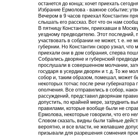
останется до конца; хочет приехать сегодн
Избрание Ермолова - важное событие; утве
Вечером в 9 часов приехал Константин пря
слышать его рассказ. Вот что он нам сообщ
В пятницу Константин, приехавши в Москву,
уездному предводителю. Этот последний, п
участвовать в собрании не может, т. е. не
губернии. Но Константин скоро узнал, что м
приехали они в дом собрания, сперва пошл
Собрались дворяне и губернский предводит
прослушали в совершенном молчании, зате
государя в усердии дворян и т. д. То же мо
собор и, таким образом, помешал, может б
некоторых тотчас после речи губернатора 
ополчения. Все отправились в собор, након
рассуждений, представил дворянам прави
допустить, по крайней мере, затруднить в
правилами, которые вообще были не спра
Ермолова, некоторые говорили, что его нель
Словом сказать, видны были тайные действи
вероятно, и все власти, не желавшие доп
призывали для разрешения сомнения прокур