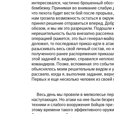
интересовался, частично брошенный обоз 
бомбежку. Принимая во внимание слабую д
что пехота будет вести бой после прорыва
нам грозила возможность остаться в окруж
принял решение отправиться вперед. Добр
обозом, и мы им это разрешили. Подошли 
нерешительность была внезапно рассеян
операцией (кажется, это был генерал-майор
доложил, то последовал приказ идти в ата
разыскивать весь свой личный состав, но 
полученного ранее распоряжения приказал 
этой задачей я, видимо, справился неплох
командиров. Позже, вспоминая это событие
объяснялось моим решительным видом и у
рассвело, когда я, выполнив задание, верну
Первых и еще несколько человек из своей 
Весь день мы провели в мелколесье пер
наступающих. Но атаки на нее были безрез
техники и слабого вооружения бойцов при п
этому времени такого эффективного оружи