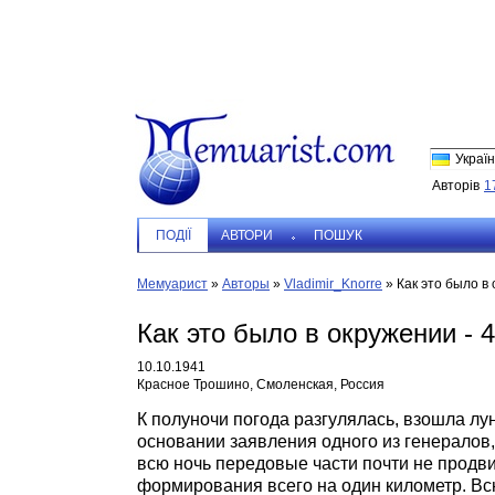
Україн
Авторів
1
ПОДIЇ
АВТОРИ
ПОШУК
Мемуарист
»
Авторы
»
Vladimir_Knorre
»
Как это было в 
Как это было в окружении - 4
10.10.1941
Красное Трошино, Смоленская, Россия
К полуночи погода разгулялась, взошла лу
основании заявления одного из генералов,
всю ночь передовые части почти не продви
формирования всего на один километр. Вс