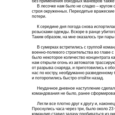
без применения обходных маневров также 
В лесочке нам было не сладко – кругом с
строя окруженных. Переодетые вражеские
потери.
К середине дня погода снова испортилась
розысками одежды. Вскоре в ранце убитого
Таким образом, на мне оказалось три пары
В сумерках встретились с группой коман
военно-полевого строительства во главе 
было некоторое количество концентрата ка
нам открыли огонь из автоматов трассиру
от разрыва снаряда, и приготовились к обо
нас по костру, необдуманно разведенному б
и поторопились быстро отойти назад.
Неудачное дневное наступление сделало с
командования не было, ранее сформирова
Легли все плотно друг к другу и, наконец
Проснулись часа через три, было около 23 
командир ставил задачу пробиваться из ок