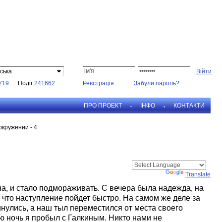
ська
719
Події
241662
Реєстрація
Забули пароль?
ПРО ПРОЕКТ
IНФО
КОНТАКТИ
окружении - 4
Powered by
Translate
на, и стало подмораживать. С вечера была надежда, на
 что наступление пойдет быстро. На самом же деле за
нулись, а наш тыл переместился от места своего
ю ночь я пробыл с Галкиным. Никто нами не