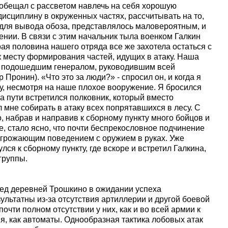
обещал с рассветом навлечь на себя хорошую
исциплину в окруженных частях, рассчитывать на то,
 для вывода обоза, представлялось маловероятным, и
ении. В связи с этим начальник тыла военком Галкин
ая половина нашего отряда все же захотела остаться с
к месту формирования частей, идущих в атаку. Наша
а подошедшим генералом, руководившим всей
 Пронин). «Что это за люди?» - спросил он, и когда я
ку, несмотря на наше плохое вооружение. Я бросился
на пути встретился полковник, который вместо
мне собирать в атаку всех попрятавшихся в лесу. С
о, набрав и направив к сборному пункту много бойцов и
, стало ясно, что почти беспрекословное подчинение
грожающим поведением с оружием в руках. Уже
лся к сборному пункту, где вскоре и встретил Галкина,
группы.
ед деревней Трошкино в ожидании успеха
ультатны из-за отсутствия артиллерии и другой боевой
очти полном отсутствии у них, как и во всей армии к
я, как автоматы. Однообразная тактика лобовых атак