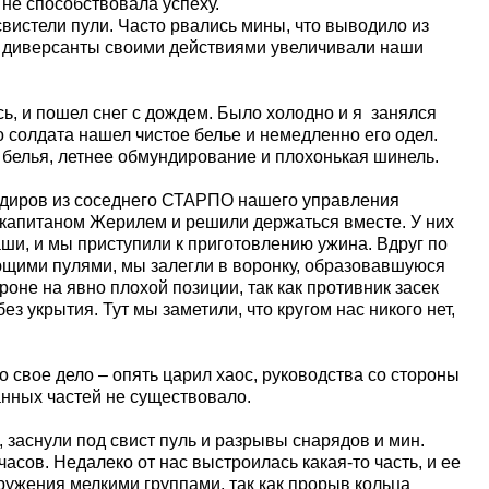
не способствовала успеху.
вистели пули. Часто рвались мины, что выводило из
 диверсанты своими действиями увеличивали наши
, и пошел снег с дождем. Было холодно и я занялся
 солдата нашел чистое белье и немедленно его одел.
 белья, летнее обмундирование и плохонькая шинель.
диров из соседнего СТАРПО нашего управления
с капитаном Жерилем и решили держаться вместе. У них
ши, и мы приступили к приготовлению ужина. Вдруг по
ющими пулями, мы залегли в воронку, образовавшуюся
роне на явно плохой позиции, так как противник засек
ез укрытия. Тут мы заметили, что кругом нас никого нет,
вое дело – опять царил хаос, руководства со стороны
нных частей не существовало.
, заснули под свист пуль и разрывы снарядов и мин.
часов. Недалеко от нас выстроилась какая-то часть, и ее
ружения мелкими группами, так как прорыв кольца