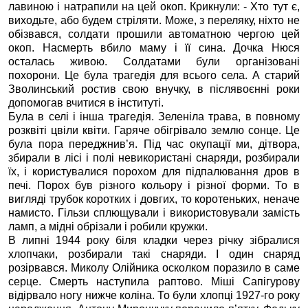
лавиною і натрапили на цей окоп. Крикнули: - Хто тут є,
виходьте, або будем стріляти. Може, з переляку, ніхто не
обізвався, солдати прошили автоматною чергою цей
окоп. Насмерть вбило маму і її сина. Дочка Нюся
осталась живою. Солдатами були організовані
похорони. Це була трагедія для всього села. А старий
Зволинський ростив свою внучку, в післявоєнні роки
допомогав вчитися в інституті.
Була в селі і інша трагедія. Зеленіла трава, в повному
розквіті цвіли квіти. Гаряче обігрівало землю сонце. Це
була пора переджнив’я. Під час окупації ми, дітвора,
збирали в лісі і полі невикористані снаряди, розбирали
їх, і користувалися порохом для підпалювання дров в
печі. Порох був різного кольору і різної форми. То в
вигляді трубок коротких і довгих, то коротеньких, неначе
намисто. Гільзи сплющували і використовували замість
ламп, а мідні обрізали і робили кружки.
В липні 1944 року біля кладки через річку зібралися
хлопчаки, розбирали такі снаряди. І один снаряд
розірвався. Миколу Олійника осколком поразило в саме
серце. Смерть наступила раптово. Міші Сапігурову
відірвало ногу нижче коліна. То були хлопці 1927-го року