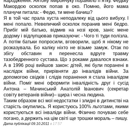
народження. Антону Мирончуку поранило п’ятку. Федьку
Макордєю осколок попав в око. Помню, його мама
плачучи питала: - Федю, ти мене бачиш?
Я в той час прала хуста неподалеку від цього вибуху. І
мені попало. Невеличкий осколок поранив мені бедро.
Прибіг мій батько, відмив на нозі кров, заніс мене
додому і відлупцював приказуючи: - Чого ті туди полізла.
А потім батьки попросили, вговорили, щоб я нікому не
розказувала. Бо каліку ніхто не візьме замуж. Отак по
збігу обставин я перенесла вдруге травму
тазобедренного сустава. Що з роками давалося взнаки.
А в 1996 році вийшов закон: дітей, які були поранені в
наслідок війни, прирівняти до інвалідів війни. За
допомогою свідків і слідів поранення я стала інвалідом
війни. Поміг мені оформити інвалідність друг і сусід
Антона – Мачинський Анатолій Іванович (секретар
совіту ветеранів війни)– щира і чесна людина.
Таким образом всі мої недостатки і злидні в дитинстві на
старість окупились. Я користуюсь 100% льготами, якими
користуються всі інваліди війни. Фізично почуваю себе
погано, а держить на цім світі ще трошки мораль – пишу.
Дата публікації
09.10.2011
в 17:57