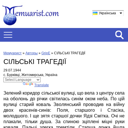
Українська
Мемуарист
»
Авторы
»
GripE
»
СІЛЬСЬКІ ТРАГЕДІЇ
СІЛЬСЬКІ ТРАГЕДІЇ
29.07.1944
с. Бурківці, Житомирська, Україна
Powered by
Translate
Зелений коридор сільської вулиці, що вела з центру села
на оболонь до річки світилась синім оком неба. По цій
вулиці старий коваль Зволянський проводив на війну
двох красенів-синів: Поля, старшого і Стасіка,
молодшого. І ще зятя старшої дочки Ядзі Смітка. Очі не
плакали, тільки душа. За спиною зціплені міцні руки
коваля. Пальці злегка тремтіли. Старша дочка йшла