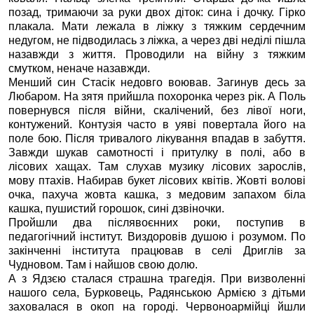
позад, тримаючи за руки двох діток: сина і дочку. Гірко
плакала. Мати лежала в ліжку з тяжким сердечним
недугом, не підводилась з ліжка, а через дві неділі пішла
назавжди з життя. Проводили на війну з тяжким
смутком, неначе назавжди.
Менший син Стасік недовго воював. Загинув десь за
Любаром. На зятя прийшла похоронка через рік. А Поль
повернувся після війни, скалічений, без лівої ноги,
контужений. Контузія часто в уяві повертала його на
поле бою. Після тривалого лікування впадав в забуття.
Завжди шукав самотності і притулку в полі, або в
лісових хащах. Там слухав музику лісових зарослів,
мову птахів. Набирав букет лісових квітів. Жовті волові
очка, пахуча жовта кашка, з медовим запахом біла
кашка, пушистий горошок, сині дзвіночки.
Пройшли два післявоєнних роки, поступив в
педагогічний інститут. Виздоровів душою і розумом. По
закінченні інститута працював в селі Дриглів за
Чудновом. Там і найшов свою долю.
А з Ядзєю сталася страшна трагедія. При визволенні
нашого села, Бурковець, Радянською Армією з дітьми
заховалася в окоп на городі. Червоноармійці йшли