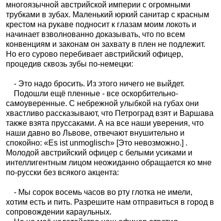
многоязычной австрийской империи с огромными
трубками в зубах. Маленький юркий санитар с красным
крестом на рукаве подносит к глазам моим локоть и
начинает взволнованно доказывать, что по всем
конвенциям и законам он захвату в плен не подлежит.
Но его сурово перебивает австрийский офицер,
процедив сквозь зубы по-немецки:
- Это надо бросить. Из этого ничего не выйдет.
Подошли ещё пленные - все оскорбительно-
самоуверенные. С небрежной улыбкой на губах они
хвастливо рассказывают, что Петроград взят и Варшава
также взята пруссаками. А на все наши уверения, что
наши давно во Львове, отвечают внушительно и
спокойно: «Es ist unmoglisch» [Это невозможно.] .
Молодой австрийский офицер с белыми усиками и
интеллигентным лицом неожиданно обращается ко мне
по-русски без всякого акцента:
- Мы сорок восемь часов во рту глотка не имели,
хотим есть и пить. Разрешите нам отправиться в город в
сопровождении караульных.