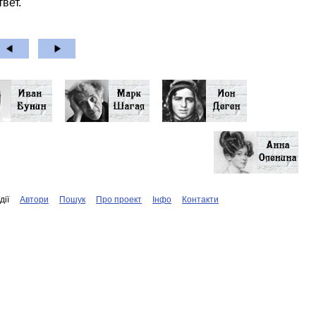
вет.
дiї
Автори
Пошук
Про проект
Iнфо
Контакти