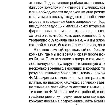
экраны. Подвыпившие рыбаки оставались
фигурок, куколок и пингвинов в шляпах, к
или необходимости подарков ко дню рожд
отказаться в пользу государственной колл
рядовым гражданам было запрещено. Подума
ввиду последующих милицейских вторжени
фарфоровых сервизов, потрясающе изыска
хотела о том, чтобы хоть одно изящное блю
терпеливо объясняла она нам, -- а вы жло
которой мы ели, была вполне красива, да и
Я помню темный, промозглый ноябрьски
комнату, где мы во время и сразу после в
из Китая. Помню звонок в дверь и как мы 
лестничную клетку, вдруг потемневшую от мо
несколько военных, вносящих в коридор т
разукрашенных с боков гигантскими, похо
Ф. М. сидим за столом, и, пока отец расп
платье, на высоких каблуках, всплескивает 
на языке ее латвийского детства и нынеш
- и капитан Ф. М., высокий и стройный, в н
графина рюмочку, подмигивая мне как взр
кобурах лежат на подоконнике, мать ахает 