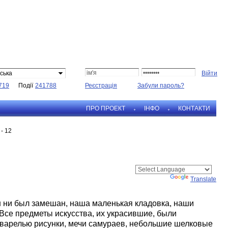
ська
719
Події
241788
Реєстрація
Забули пароль?
ПРО ПРОЕКТ
IНФО
КОНТАКТИ
- 12
Powered by
Translate
он ни был замешан, наша маленькая кладовка, наши
 Все предметы искусства, их украсившие, были
кварелью рисунки, мечи самураев, небольшие шелковые