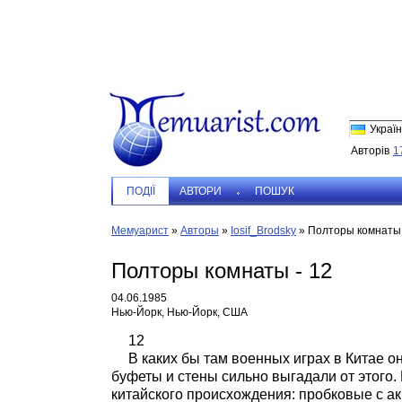
Україн
Авторів
1
ПОДIЇ
АВТОРИ
ПОШУК
Мемуарист
»
Авторы
»
Iosif_Brodsky
»
Полторы комнаты 
Полторы комнаты - 12
04.06.1985
Нью-Йорк, Нью-Йорк, США
12
В каких бы там военных играх в Китае 
буфеты и стены сильно выгадали от этого.
китайского происхождения: пробковые с а