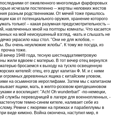
 последними от оживленного многолюдья фарфоровых
оторые исчезали постепенно -- жертвы неловких жестов
ения разным родственникам. От мечей тоже пришлось
екции как от потенциального оружия, хранение которого
ть только! -- какая разумная предусмотрительность --
й, навлеченных мной на полторы комнаты. Что касается
нных на мой неискушенный взгляд, -мать и слышать не
дечко украсило наш стол. "Они не для жлобов, --
бы. Вы очень неуклюжие жлобы". К тому же посуда, из
 прочна тоже.
й вечер 1948 года, тесную шестнадцатиметровую
ойны жили вдвоем с матерью. В тот вечер отец вернулся
с матерью бросаемся к выходу на тускло освещенную
рских кителей: отец, его друг капитан Ф. М. и с ними
ри огромных деревянных ящика с китайским уловом,
жими на осьминогов иероглифами. Затем мы с капитаном
аковывает ящики, мать, в желто-розовом крепдешиновом
уками и восклицает: "Ach! Oh wunderbar!" -по-немецки,
ней службы переводчицей в лагере для военнопленных, -
езастегнутом темно-синем кителе, наливает себе из
ослому. Ремни с якорями на пряжках и парабеллумы в
при виде кимоно. Война окончена, наступил мир, я