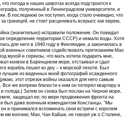
о, что погода в наших широтах всегда подстроится к
географа, полученный в Ленинградском университете, и
ки. В последнюю он поступил, когда стало очевидно, что
за границей, не стоит расценивать всерьез: как еврею,
война (значительно) исправили положение. Он повидал
ное определение территории СССР) и немало воды. Хотя
ась для него в 1940 году в Финляндии, а закончилась в
ппой военных советников содействовать притязаниям Мао
д мухой и сервизы, что мать хотела подарить мне,
овал конвои в Баренцевом море, отстаивал и сдал
его корабль пошел ко дну -- к морской пехоте. Был
ал лучшие из виденных мной фотографий осажденного
Думаю, этот отрезок войны оказался для него самым
 Все же вопреки близости к ним он потерял квартиру и
и голода.) Затем он снова был послан на Черное море,
емле, защищал ее; по мере продвижения фронта на
емя был даже военным комендантом Констанцы. "Мы
 он и принимался вспоминать свои встречи с королем
 им воочию; Мао, Чан Кайши, не говоря уж о Сталине,