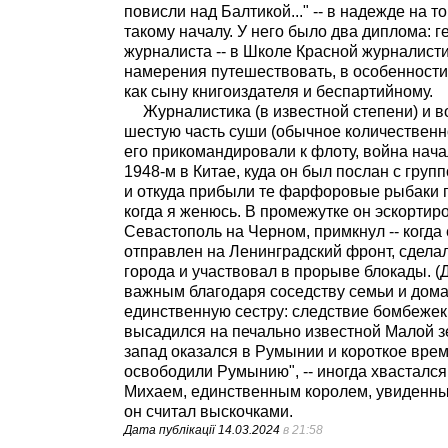
повисли над Балтикой..." -- в надежде на т
такому началу. У него было два диплома: 
журналиста -- в Школе Красной журналисти
намерения путешествовать, в особенности 
как сыну книгоиздателя и беспартийному.
Журналистика (в известной степени) и 
шестую часть суши (обычное количествен
его прикомандировали к флоту, война начал
1948-м в Китае, куда он был послан с гру
и откуда прибыли те фарфоровые рыбаки по
когда я женюсь. В промежутке он эскортир
Севастополь на Черном, примкнул -- когда 
отправлен на Ленинградский фронт, сдел
города и участвовал в прорыве блокады. (
важным благодаря соседству семьи и дома.
единственную сестру: следствие бомбежек 
высадился на печально известной Малой з
запад оказался в Румынии и короткое вр
освободили Румынию", -- иногда хвастался
Михаем, единственным королем, увиденным
он считал выскочками.
Дата публікації
14.03.2024
в 21:58