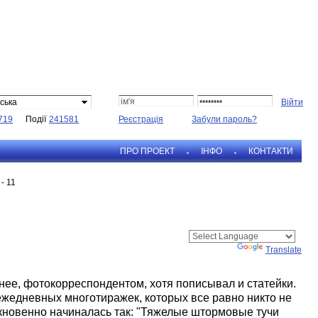
ська
719
Події
241581
Реєстрація
Забули пароль?
ПРО ПРОЕКТ
IНФО
КОНТАКТИ
- 11
Powered by
Translate
нее, фотокорреспондентом, хотя пописывал и статейки.
ежедневных многотиражек, которых все равно никто не
ыкновенно начиналась так: "Тяжелые штормовые тучи