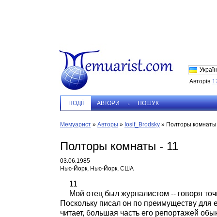
Україн
Авторів
1
ПОДIЇ
АВТОРИ
ПОШУК
Мемуарист
»
Авторы
»
Iosif_Brodsky
»
Полторы комнаты 
Полторы комнаты - 11
03.06.1985
Нью-Йорк, Нью-Йорк, США
11
Мой отец был журналистом -- говоря точ
Поскольку писал он по преимуществу для 
читает, большая часть его репортажей об