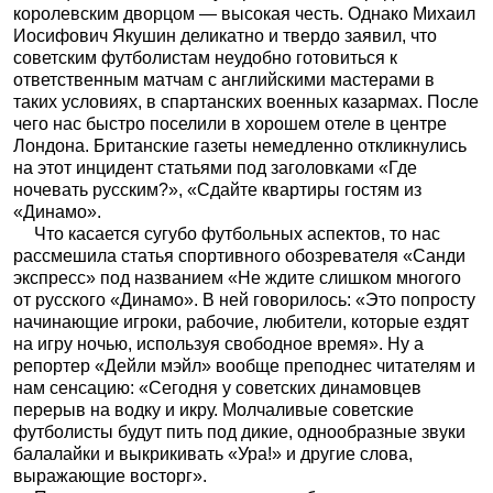
королевским дворцом — высокая честь. Однако Михаил
Иосифович Якушин деликатно и твердо заявил, что
советским футболистам неудобно готовиться к
ответственным матчам с английскими мастерами в
таких условиях, в спартанских военных казармах. После
чего нас быстро поселили в хорошем отеле в центре
Лондона. Британские газеты немедленно откликнулись
на этот инцидент статьями под заголовками «Где
ночевать русским?», «Сдайте квартиры гостям из
«Динамо».
Что касается сугубо футбольных аспектов, то нас
рассмешила статья спортивного обозревателя «Санди
экспресс» под названием «Не ждите слишком многого
от русского «Динамо». В ней говорилось: «Это попросту
начинающие игроки, рабочие, любители, которые ездят
на игру ночью, используя свободное время». Ну а
репортер «Дейли мэйл» вообще преподнес читателям и
нам сенсацию: «Сегодня у советских динамовцев
перерыв на водку и икру. Молчаливые советские
футболисты будут пить под дикие, однообразные звуки
балалайки и выкрикивать «Ура!» и другие слова,
выражающие восторг».