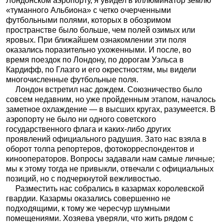
Лондонском аэропорту, я увидел в иллюминатор землю
«туманного Альбиона» с четко очерченными
футбольными полями, которых в обозримом
пространстве было больше, чем полей озимых или
яровых. При ближайшем ознакомлении эти поля
оказались поразительно ухоженными. И после, во
время поездок по Лондону, по дорогам Уэльса в
Кардифф, по Глазго и его окрестностям, мы видели
многочисленные футбольные поля.
Лондон встретил нас дождем. Союзничество было
совсем недавним, но уже пройденным этапом, началось
заметное охлаждение — в высших кругах, разумеется. В
аэропорту не было ни одного советского
государственного флага и каких-либо других
проявлений официального радушия. Зато нас взяла в
оборот толпа репортеров, фотокорреспондентов и
кинооператоров. Вопросы задавали нам самые личные;
мы к этому тогда не привыкли, отвечали с официальных
позиций, но с подчеркнутой вежливостью.
Разместить нас собрались в казармах королевской
гвардии. Казармы оказались совершенно не
подходящими, к тому же чересчур шумными
помещениями. Хозяева уверяли, что жить рядом с