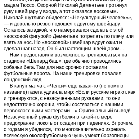
мадам Тюссо. Озорной Николай Дементьев протянул
руку швейцару у входа, а тот оказался восковым.
Николай шутливо обиделся: «Некультурный человек»»,
— и довольно резво подошел к другому швейцару.
Осталось загадкой, что намеревался сделать с этой
«восковой фигурой» Дементьев потрепать по плечу или
взять за нос. Но «восковой» швейцар вдруг ожил и
сделал шаг назад! Он был настоящим швейцаром…
Нам предоставили возможность тренироваться на
стадионе «Шепард баш», где обычно проводились
собачьи бега. Там для нас срочно поставили
футбольные ворота. На наши тренировки повалил
лондонский люд.
В канун матча с «Челси» еще какая-то (не помню
название) газета удивила мир: «Если русские играют, как
и тренируются, с незасученными рукавами, то они
недостаточно хороши, чтобы состязаться с нашими
первоклассными мастерами…» Оригинальный вывод!
Незасученный рукав футболки в какой-то мере
предохраняет локоть от ссадин при падениях. Впрочем,
с годами я убедился, что многозначительно изрекать
всяческую околофутбольную чушь умеют борзописцы