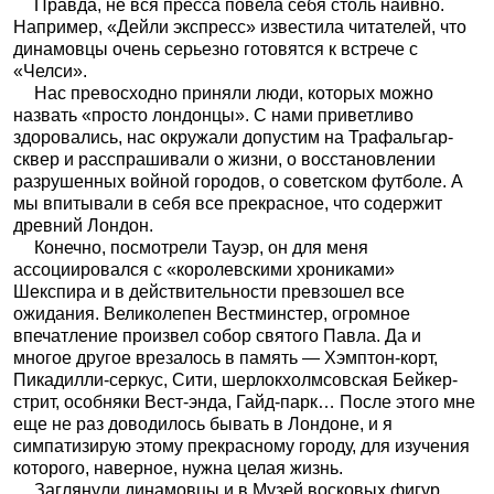
Правда, не вся пресса повела себя столь наивно.
Например, «Дейли экспресс» известила читателей, что
динамовцы очень серьезно готовятся к встрече с
«Челси».
Нас превосходно приняли люди, которых можно
назвать «просто лондонцы». С нами приветливо
здоровались, нас окружали допустим на Трафальгар-
сквер и расспрашивали о жизни, о восстановлении
разрушенных войной городов, о советском футболе. А
мы впитывали в себя все прекрасное, что содержит
древний Лондон.
Конечно, посмотрели Тауэр, он для меня
ассоциировался с «королевскими хрониками»
Шекспира и в действительности превзошел все
ожидания. Великолепен Вестминстер, огромное
впечатление произвел собор святого Павла. Да и
многое другое врезалось в память — Хэмптон-корт,
Пикадилли-серкус, Сити, шерлокхолмсовская Бейкер-
стрит, особняки Вест-энда, Гайд-парк… После этого мне
еще не раз доводилось бывать в Лондоне, и я
симпатизирую этому прекрасному городу, для изучения
которого, наверное, нужна целая жизнь.
Заглянули динамовцы и в Музей восковых фигур