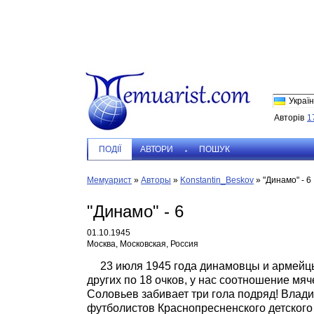
Україн
Авторів
1
ПОДIЇ
АВТОРИ
ПОШУК
Мемуарист
»
Авторы
»
Konstantin_Beskov
»
"Динамо" - 6
"Динамо" - 6
01.10.1945
Москва, Московская, Россия
23 июля 1945 года динамовцы и армейц
других по 18 очков, у нас соотношение мяче
Соловьев забивает три гола подряд! Влад
футболистов Краснопресненского детского 