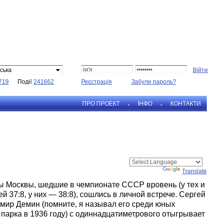
ська
719
Події
241662
Реєстрація
Забули пароль?
ПРО ПРОЕКТ
IНФО
КОНТАКТИ
Powered by
Translate
ы Москвы, шедшие в чемпионате СССР вровень (у тех и
й 37:8, у них — 38:8), сошлись в личной встрече. Сергей
имир Демин (помните, я называл его среди юных
парка в 1936 году) с одиннадцатиметрового отыгрывает