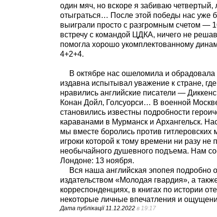
один мяч, но вскоре я забиваю четвертый
отыграться… После этой победы нас уже б
выиграли просто с разгромным счетом — 10
встречу с командой ЦДКА, ничего не реш
помогла хорошо укомплектованному динам
4+2+4.
В октябре нас ошеломила и обрадовала в
издавна испытывал уважение к стране, гд
нравились английские писатели — Диккенс,
Конан Дойл, Голсуорси… В военной Москве
становились известны подробности герои
караванами в Мурманск и Архангельск. Нас,
мы вместе боролись против гитлеровских м
игроки которой к тому времени ни разу не
необычайного душевного подъема. Нам соо
Лондоне: 13 ноября.
Вся наша английская эпопея подробно о
издательством «Молодая гвардия», а также
корреспонденциях, в книгах по истории о
некоторые личные впечатления и ощущения
Дата публікації
11.12.2022
в 19:17