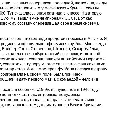
, лишая главных соперников последней, шаткой надежды
ыло не остановить. А у московских «Крылышек» мы
:0. Тут сказалась явная разница в классе. На вторую
авшую, мы вышли уже чемпионами СССР. Вот как
овскому составу опередившая свое время система
есть о том, что команде предстоит поездка в Англию. Я
е родился и официально оформился футбол. Мне всегда
 Вальтер Скотт, Стивенсон, Шекспир, Оскар Уайльд,
 выходила газета «Британский союзник», из которой
ческих походов, совершавшихся английскими морскими
 советских, в ту пору многое связывало с англичанами,
илитаристов. А для мастеров футбола поездка в страну,
 проигрывали на своем поле, была причиной
бщили и дату первого матча с командой «Челси» в
писана в сборнике «19:9», выпущенном в 1946 году
 во многих статьях, интервью, мемуарных
течественного футбола. Постараюсь передать лишь
, связанные с тем давним турне по Великобритании.