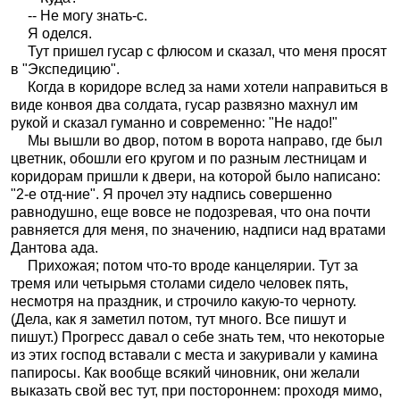
-- Не могу знать-с.
Я оделся.
Тут пришел гусар с флюсом и сказал, что меня просят
в "Экспедицию".
Когда в коридоре вслед за нами хотели направиться в
виде конвоя два солдата, гусар развязно махнул им
рукой и сказал гуманно и современно: "Не надо!"
Мы вышли во двор, потом в ворота направо, где был
цветник, обошли его кругом и по разным лестницам и
коридорам пришли к двери, на которой было написано:
"2-е отд-ние". Я прочел эту надпись совершенно
равнодушно, еще вовсе не подозревая, что она почти
равняется для меня, по значению, надписи над вратами
Дантова ада.
Прихожая; потом что-то вроде канцелярии. Тут за
тремя или четырьмя столами сидело человек пять,
несмотря на праздник, и строчило какую-то черноту.
(Дела, как я заметил потом, тут много. Все пишут и
пишут.) Прогресс давал о себе знать тем, что некоторые
из этих господ вставали с места и закуривали у камина
папиросы. Как вообще всякий чиновник, они желали
выказать свой вес тут, при постороннем: проходя мимо,