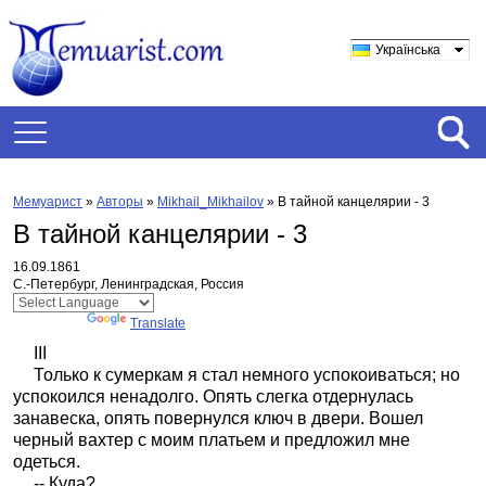
Українська
Мемуарист
»
Авторы
»
Mikhail_Mikhailov
»
В тайной канцелярии - 3
В тайной канцелярии - 3
16.09.1861
С.-Петербург, Ленинградская, Россия
Powered by
Translate
III
Только к сумеркам я стал немного успокоиваться; но
успокоился ненадолго. Опять слегка отдернулась
занавеска, опять повернулся ключ в двери. Вошел
черный вахтер с моим платьем и предложил мне
одеться.
-- Куда?